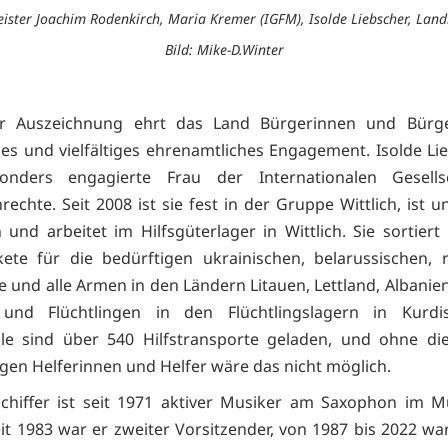
ister Joachim Rodenkirch, Maria Kremer (IGFM), Isolde Liebscher, Landr
Bild: Mike-D.Winter
er Auszeichnung ehrt das Land Bürgerinnen und Bürge
ges und vielfältiges ehrenamtliches Engagement. Isolde Lie
onders engagierte Frau der Internationalen Gesells
echte. Seit 2008 ist sie fest in der Gruppe Wittlich, ist u
und arbeitet im Hilfsgüterlager in Wittlich. Sie sortiert H
ete für die bedürftigen ukrainischen, belarussischen, 
e und alle Armen in den Ländern Litauen, Lettland, Albanie
 und Flüchtlingen in den Flüchtlingslagern in Kurdis
ile sind über 540 Hilfstransporte geladen, und ohne die
igen Helferinnen und Helfer wäre das nicht möglich.
chiffer ist seit 1971 aktiver Musiker am Saxophon im M
it 1983 war er zweiter Vorsitzender, von 1987 bis 2022 war