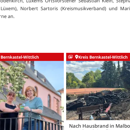
odenkirch, Lüxems Ortsvorsteher Sebastian Klein, Steph
 Lüxem), Norbert Sartoris (Kreismusikverband) und Mar
rne an.
 Bernkastel-Wittlich
Kreis Bernkastel-Wittlich
Nach Hausbrand in Malbo