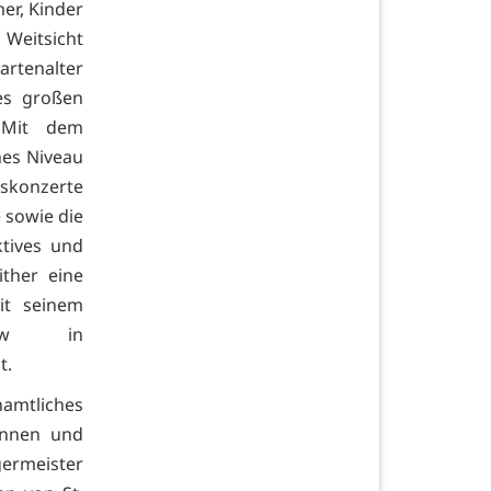
er, Kinder
 Weitsicht
artenalter
es großen
 Mit dem
hes Niveau
tskonzerte
e sowie die
ktives und
ither eine
it seinem
how in
t.
namtliches
innen und
ermeister