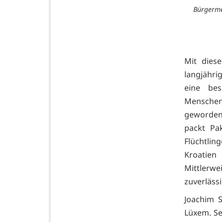
Bürgerme
Mit dies
langjähri
eine bes
Menschenr
geworden 
packt Pak
Flüchtling
Kroatien
Mittlerwe
zuverläss
Joachim S
Lüxem. Se