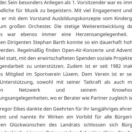
der. Sein besonders Anliegen als 1. Vorsitzender war es imm
dliche für Musik zu begeistern. Mit viel Engagement und
t er mit dem Vorstand Ausbildungskonzepte vom Kinderg
zum großen Orchester. Die stetige Weiterentwicklung d
ers war ebenso immer eine Herzensangelegenheit.
gen Dirigenten Stephan Barth konnte so ein dauerhaft ho
werden. Regelmäßig finden Open-Air-Konzerte und Adven
el statt, mit den erwirtschafteten Spenden soziale Projekt
gendarbeit zu unterstützen. Zudem ist er seit 1982 ina
s Mitglied im Sportverein Lüxem. Dem Verein ist er se
 Unterstützung, sowohl mit seiner Tatkraft als auch m
lichen Netzwerk und seinem Know
ungsangelegenheiten, wo er Berater wie Partner zugleich is
regor Eibes dankte den Geehrten für ihr langjähriges ehre
nt und nannte ihr Wirken ein Vorbild für alle Bürger
Den Glückwünschen des Landrats schlossen sich Bürg