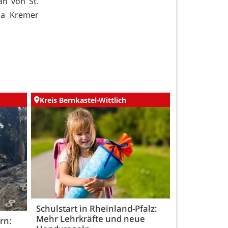
an von St.
ia Kremer
Kreis Bernkastel-Wittlich
Schulstart in Rheinland-Pfalz:
Mehr Lehrkräfte und neue
rn: