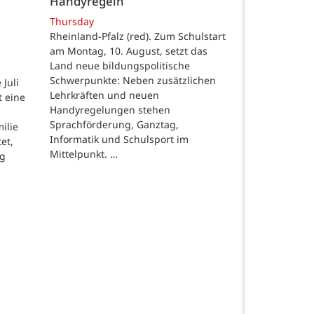
Handyregeln
Thursday
Rheinland-Pfalz (red). Zum Schulstart
am Montag, 10. August, setzt das
Land neue bildungspolitische
Schwerpunkte: Neben zusätzlichen
Juli
Lehrkräften und neuen
t eine
Handyregelungen stehen
Sprachförderung, Ganztag,
ilie
Informatik und Schulsport im
et,
Mittelpunkt. …
ng