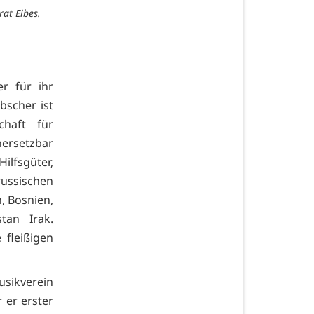
at Eibes.
r für ihr
bscher ist
chaft für
nersetzbar
ilfsgüter,
russischen
n, Bosnien,
tan Irak.
 fleißigen
usikverein
 er erster