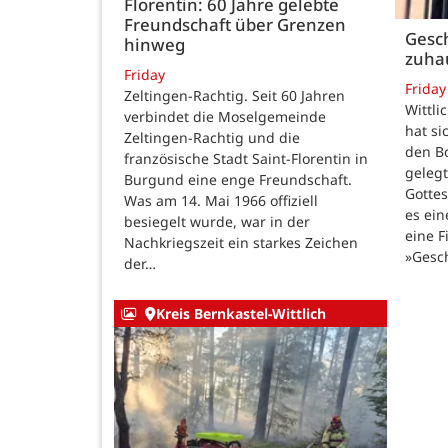
Florentin: 60 Jahre gelebte
Freundschaft über Grenzen
Gesch
hinweg
zuha
Friday
Friday
Zeltingen-Rachtig. Seit 60 Jahren
Wittli
verbindet die Moselgemeinde
hat si
Zeltingen-Rachtig und die
den B
französische Stadt Saint-Florentin in
gelegt
Burgund eine enge Freundschaft.
Gotte
Was am 14. Mai 1966 offiziell
es ein
besiegelt wurde, war in der
eine F
Nachkriegszeit ein starkes Zeichen
»Gesc
der…
Kreis Bernkastel-Wittlich