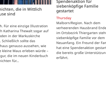
Spendenaktion für
siebenköpfige Familie
ichten, die in Wittlich
gestartet
use sind
Thursday
Malborn/Region. Nach dem
ch. Für eine einzige Illustration
verheerenden Hausbrand Ende 
ch Katharina Thewalt sogar auf
im Ortsbezirk Thiergarten steh
oden in der Markuskirche
siebenköpfige Familie vor dem
. Schließlich sollte das
Neuanfang. Ein Freund der Fam
shaus genauso aussehen, wie
hat eine Spendenaktion gestart
e kleine Maus erleben würde –
die bereits große Unterstützu
igur, die im neuen Kinderbuch
erfährt.
hichten für…