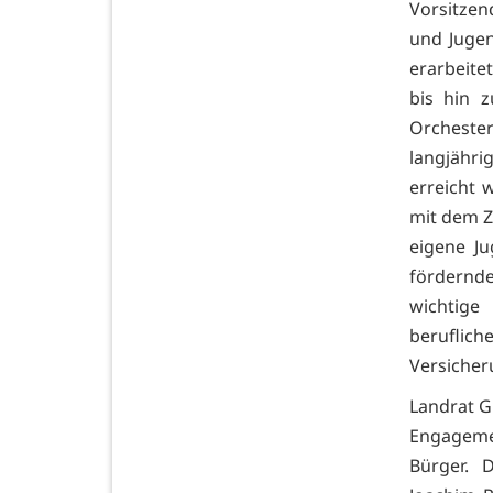
Vorsitzen
und Jugen
erarbeite
bis hin 
Orchest
langjähri
erreicht 
mit dem Zi
eigene Ju
fördernde
wichtige
beruf
Versicher
Landrat G
Engageme
Bürger. 