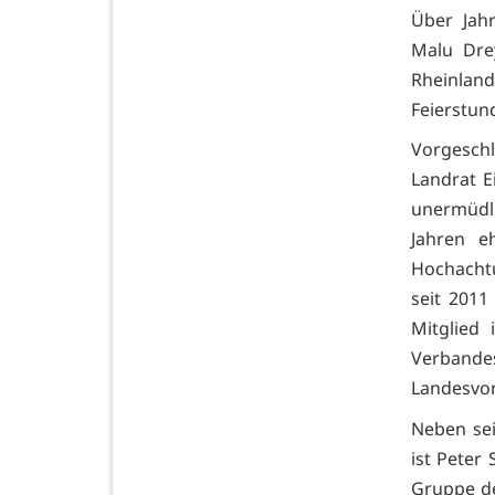
Über Jahr
Malu Dre
Rheinland
Feierstund
Vorgeschl
Landrat E
unermüdli
Jahren e
Hochachtu
seit 2011
Mitglied
Verband
Landesvor
Neben se
ist Peter
Gruppe de