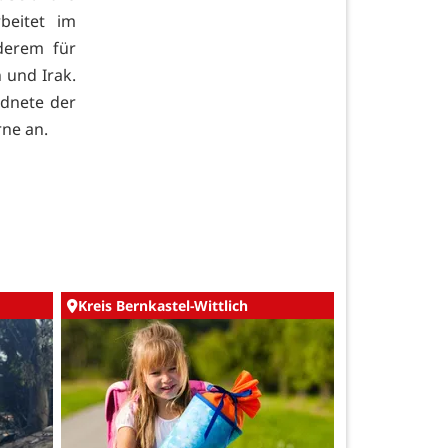
beitet im
nderem für
n und Irak.
rdnete der
rne an.
Kreis Bernkastel-Wittlich