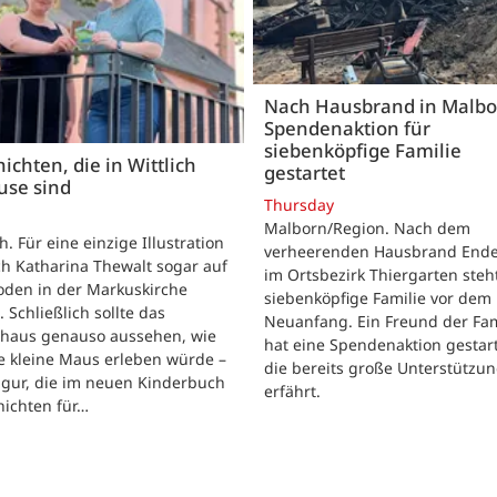
Nach Hausbrand in Malbo
Spendenaktion für
siebenköpfige Familie
ichten, die in Wittlich
gestartet
use sind
Thursday
Malborn/Region. Nach dem
ch. Für eine einzige Illustration
verheerenden Hausbrand Ende 
ch Katharina Thewalt sogar auf
im Ortsbezirk Thiergarten steh
oden in der Markuskirche
siebenköpfige Familie vor dem
. Schließlich sollte das
Neuanfang. Ein Freund der Fam
shaus genauso aussehen, wie
hat eine Spendenaktion gestart
e kleine Maus erleben würde –
die bereits große Unterstützu
igur, die im neuen Kinderbuch
erfährt.
hichten für…