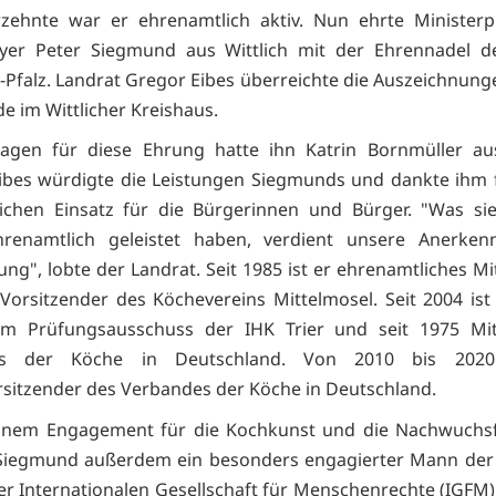
zehnte war er ehrenamtlich aktiv. Nun ehrte Ministerp
yer Peter Siegmund aus Wittlich mit der Ehrennadel d
-Pfalz. Landrat Gregor Eibes überreichte die Auszeichnunge
e im Wittlicher Kreishaus.
agen für diese Ehrung hatte ihn Katrin Bornmüller aus
ibes würdigte die Leistungen Siegmunds und dankte ihm 
chen Einsatz für die Bürgerinnen und Bürger. "Was sie
hrenamtlich geleistet haben, verdient unsere Anerke
ng", lobte der Landrat. Seit 1985 ist er ehrenamtliches Mi
 Vorsitzender des Köchevereins Mittelmosel. Seit 2004 is
 im Prüfungsausschuss der IHK Trier und seit 1975 Mit
es der Köche in Deutschland. Von 2010 bis 202
sitzender des Verbandes der Köche in Deutschland.
inem Engagement für die Kochkunst und die Nachwuchs
 Siegmund außerdem ein besonders engagierter Mann der 
r Internationalen Gesellschaft für Menschenrechte (IGFM).