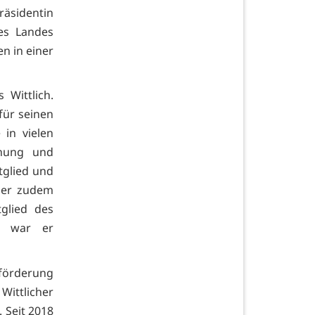
räsidentin
es Landes
n in einer
 Wittlich.
für seinen
 in vielen
nnung und
tglied und
t er zudem
glied des
0 war er
förderung
Wittlicher
 Seit 2018