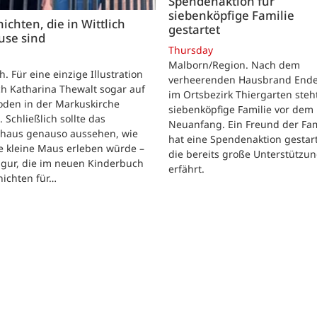
Spendenaktion für
siebenköpfige Familie
ichten, die in Wittlich
gestartet
use sind
Thursday
Malborn/Region. Nach dem
ch. Für eine einzige Illustration
verheerenden Hausbrand Ende 
ch Katharina Thewalt sogar auf
im Ortsbezirk Thiergarten steh
oden in der Markuskirche
siebenköpfige Familie vor dem
. Schließlich sollte das
Neuanfang. Ein Freund der Fam
shaus genauso aussehen, wie
hat eine Spendenaktion gestart
e kleine Maus erleben würde –
die bereits große Unterstützu
igur, die im neuen Kinderbuch
erfährt.
hichten für…