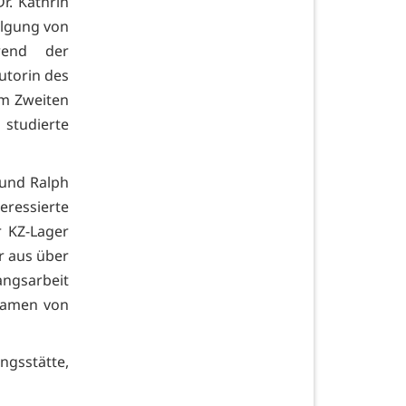
r. Kathrin
olgung von
rend der
utorin des
m Zweiten
 studierte
 und Ralph
eressierte
 KZ-Lager
r aus über
angsarbeit
 kamen von
ngsstätte,