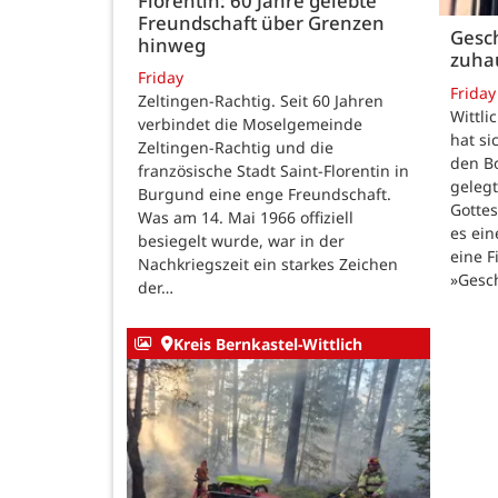
Florentin: 60 Jahre gelebte
Freundschaft über Grenzen
Gesch
hinweg
zuha
Friday
Friday
Zeltingen-Rachtig. Seit 60 Jahren
Wittli
verbindet die Moselgemeinde
hat si
Zeltingen-Rachtig und die
den B
französische Stadt Saint-Florentin in
gelegt
Burgund eine enge Freundschaft.
Gotte
Was am 14. Mai 1966 offiziell
es ein
besiegelt wurde, war in der
eine F
Nachkriegszeit ein starkes Zeichen
»Gesc
der…
Kreis Bernkastel-Wittlich