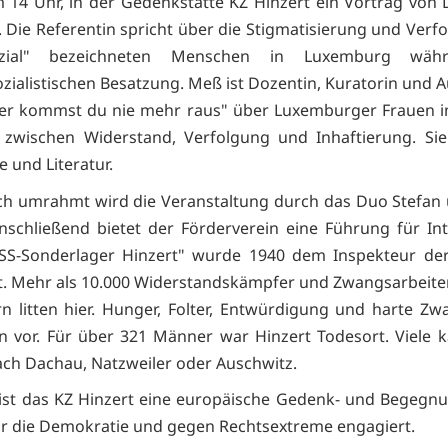
m 14 Uhr, in der Gedenkstätte KZ Hinzert ein Vortrag von D
. Die Referentin spricht über die Stigmatisierung und Verf
ozial" bezeichneten Menschen in Luxemburg wäh
ozialistischen Besatzung. Meß ist Dozentin, Kuratorin und A
ier kommst du nie mehr raus" über Luxemburger Frauen i
 zwischen Widerstand, Verfolgung und Inhaftierung. Sie
 und Literatur.
ch umrahmt wird die Veranstaltung durch das Duo Stefan
nschließend bietet der Förderverein eine Führung für Int
"SS-Sonderlager Hinzert" wurde 1940 dem Inspekteur der
lt. Mehr als 10.000 Widerstandskämpfer und Zwangsarbeite
n litten hier. Hunger, Folter, Entwürdigung und harte Zw
n vor. Für über 321 Männer war Hinzert Todesort. Viele
ach Dachau, Natzweiler oder Auschwitz.
 ist das KZ Hinzert eine europäische Gedenk- und Begegnu
für die Demokratie und gegen Rechtsextreme engagiert.