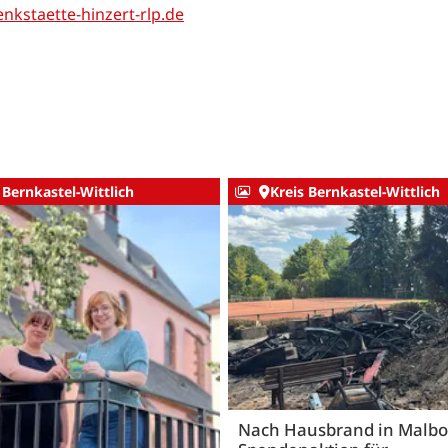
kstaette-hinzert-rlp.de
 Bernkastel-Wittlich
Kreis Bernkastel-Wittlich
Nach Hausbrand in Malbo