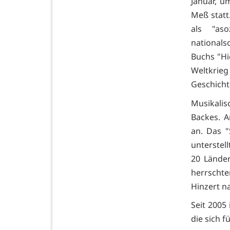
Januar, u
Meß statt
als "as
nationals
Buchs "H
Weltkrieg
Geschichte
Musikalis
Backes. A
an. Das 
unterstel
20 Länder
herrschte
Hinzert n
Seit 2005
die sich 