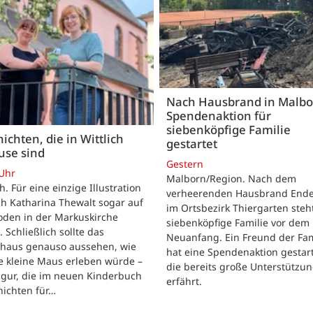
Nach Hausbrand in Malbo
Spendenaktion für
siebenköpfige Familie
ichten, die in Wittlich
gestartet
use sind
Gestern
 Uhr
Malborn/Region. Nach dem
ch. Für eine einzige Illustration
verheerenden Hausbrand Ende 
ch Katharina Thewalt sogar auf
im Ortsbezirk Thiergarten steh
oden in der Markuskirche
siebenköpfige Familie vor dem
. Schließlich sollte das
Neuanfang. Ein Freund der Fam
shaus genauso aussehen, wie
hat eine Spendenaktion gestart
e kleine Maus erleben würde –
die bereits große Unterstützu
igur, die im neuen Kinderbuch
erfährt.
hichten für…