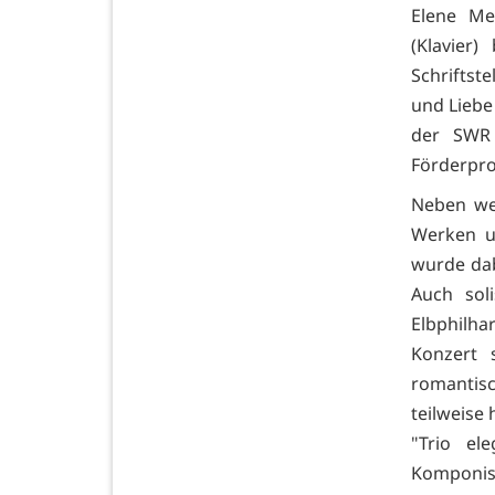
Elene Mei
(Klavier)
Schriftst
und Liebe
der SWR 
Förderpro
Neben wei
Werken u
wurde da
Auch soli
Elbphilha
Konzert 
romantis
teilweise
"Trio el
Komponis