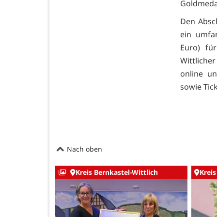
Goldmedai
Den Absch
ein umfa
Euro) fü
Wittliche
online un
sowie Tick
Nach oben
Kreis Bernkastel-Wittlich
Kreis