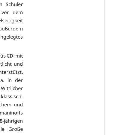
im Schuler
it vor dem
seitigkeit
t außerdem
ngelegtes
büt-CD mit
licht und
erstützt.
.a. in der
Wittlicher
lassisch-
ichem und
hmaninoffs
-jährigen
die Große