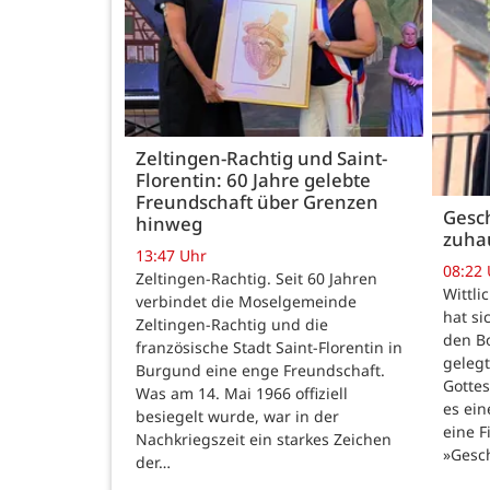
Zeltingen-Rachtig und Saint-
Florentin: 60 Jahre gelebte
Freundschaft über Grenzen
Gesch
hinweg
zuha
13:47 Uhr
08:22
Zeltingen-Rachtig. Seit 60 Jahren
Wittli
verbindet die Moselgemeinde
hat si
Zeltingen-Rachtig und die
den B
französische Stadt Saint-Florentin in
gelegt
Burgund eine enge Freundschaft.
Gotte
Was am 14. Mai 1966 offiziell
es ein
besiegelt wurde, war in der
eine F
Nachkriegszeit ein starkes Zeichen
»Gesc
der…