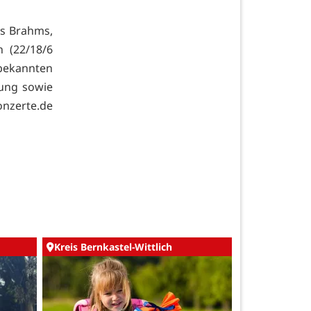
es Brahms,
 (22/18/6
bekannten
lung sowie
onzerte.de
Kreis Bernkastel-Wittlich