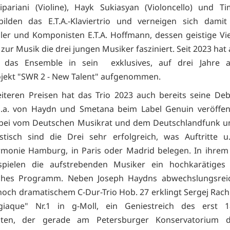
pariani (Violine), Hayk Sukiasyan (Violoncello) und T
 bilden das E.T.A.-Klaviertrio und verneigen sich dam
eller und Komponisten E.T.A. Hoffmann, dessen geistige Viel
 zur Musik die drei jungen Musiker fasziniert. Seit 2023 ha
das Ensemble in sein exklusives, auf drei Jahre a
jekt "SWR 2 - New Talent" aufgenommen.
teren Preisen hat das Trio 2023 auch bereits seine De
.a. von Haydn und Smetana beim Label Genuin veröffent
bei vom Deutschen Musikrat und dem Deutschlandfunk unt
stisch sind die Drei sehr erfolgreich, was Auftritte u
rmonie Hamburg, in Paris oder Madrid belegen. In ihrem 
spielen die aufstrebenden Musiker ein hochkarätiges k
ches Programm. Neben Joseph Haydns abwechslungsre
 hoch dramatischem C-Dur-Trio Hob. 27 erklingt Sergej Rac
egiaque" Nr.1 in g-Moll, ein Geniestreich des erst 18
ten, der gerade am Petersburger Konservatorium 