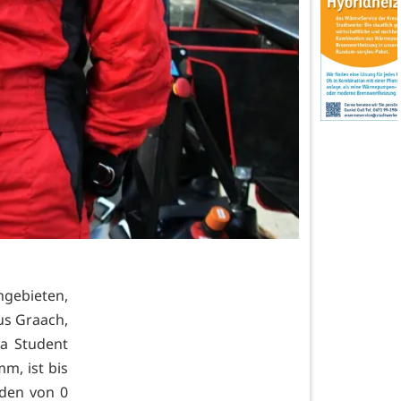
gebieten,
us Graach,
la Student
m, ist bis
nden von 0