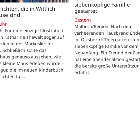
siebenköpfige Familie
ichten, die in Wittlich
gestartet
use sind
Gestern
 Uhr
Malborn/Region. Nach dem
ch. Für eine einzige Illustration
verheerenden Hausbrand Ende 
ch Katharina Thewalt sogar auf
im Ortsbezirk Thiergarten steh
oden in der Markuskirche
siebenköpfige Familie vor dem
. Schließlich sollte das
Neuanfang. Ein Freund der Fam
shaus genauso aussehen, wie
hat eine Spendenaktion gestart
e kleine Maus erleben würde –
die bereits große Unterstützu
igur, die im neuen Kinderbuch
erfährt.
hichten für…