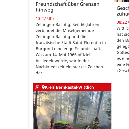
Freundschaft über Grenzen
Gesch
hinweg
zuha
13:47 Uhr
08:22
Zeltingen-Rachtig. Seit 60 Jahren
Wittli
verbindet die Moselgemeinde
hat si
Zeltingen-Rachtig und die
den B
französische Stadt Saint-Florentin in
gelegt
Burgund eine enge Freundschaft.
Gotte
Was am 14. Mai 1966 offiziell
es ein
besiegelt wurde, war in der
eine F
Nachkriegszeit ein starkes Zeichen
»Gesc
der…
Kreis Bernkastel-Wittlich