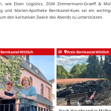
n, wie Elsen Logistics, ZGM Zimmermann-Graeff & Müll
g und Marien-Apotheke Bernkastel-Kues sei ein wichtige
um den karitativen Zweck des Abends zu unterstützen.
 Bernkastel-Wittlich
Kreis Bernkastel-Wittlich
Nach Hausbrand in Malbo