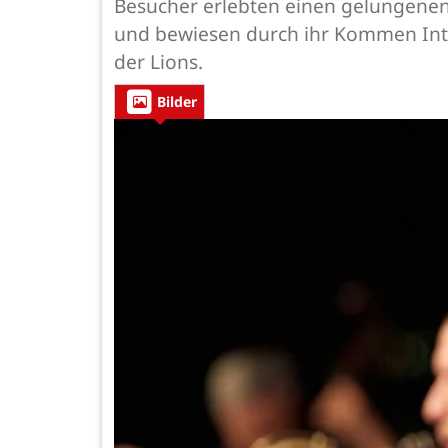
Besucher erlebten einen gelungenen 
und bewiesen durch ihr Kommen Inte
der Lions.
Bilder