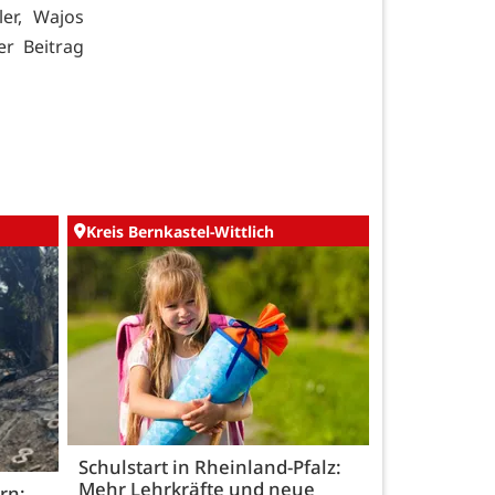
er, Wajos
r Beitrag
Kreis Bernkastel-Wittlich
Schulstart in Rheinland-Pfalz:
Mehr Lehrkräfte und neue
rn: