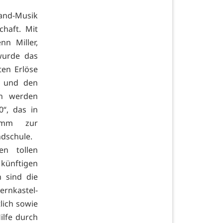
and-Musik
haft. Mit
nn Miller,
wurde das
ten Erlöse
h und den
en werden
“, das in
ramm zur
ndschule.
n tollen
 künftigen
 sind die
rnkastel-
tlich sowie
Hilfe durch