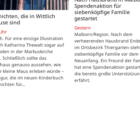
Spendenaktion für
siebenköpfige Familie
ichten, die in Wittlich
gestartet
use sind
Gestern
 Uhr
Malborn/Region. Nach dem
ch. Für eine einzige Illustration
verheerenden Hausbrand Ende 
ch Katharina Thewalt sogar auf
im Ortsbezirk Thiergarten steh
oden in der Markuskirche
siebenköpfige Familie vor dem
. Schließlich sollte das
Neuanfang. Ein Freund der Fam
shaus genauso aussehen, wie
hat eine Spendenaktion gestart
e kleine Maus erleben würde –
die bereits große Unterstützu
igur, die im neuen Kinderbuch
erfährt.
hichten für…