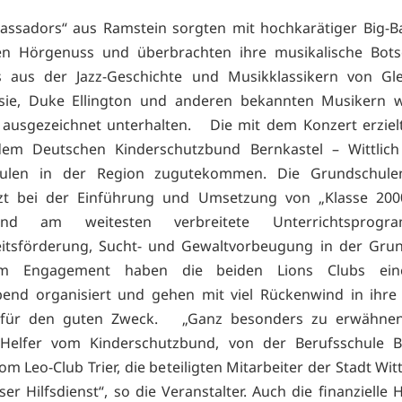
assadors“ aus Ramstein sorgten mit hochkarätiger Big-B
en Hörgenuss und überbrachten ihre musikalische Botsc
s aus der Jazz-Geschichte und Musikklassikern von Gle
sie, Duke Ellington und anderen bekannten Musikern 
ausgezeichnet unterhalten. Die mit dem Konzert erziel
em Deutschen Kinderschutzbund Bernkastel – Wittlic
ulen in der Region zugutekommen. Die Grundschul
tzt bei der Einführung und Umsetzung von „Klasse 2000
land am weitesten verbreitete Unterrichtsprog
itsförderung, Sucht- und Gewaltvorbeugung in der Gru
em Engagement haben die beiden Lions Clubs eine
end organisiert und gehen mit viel Rückenwind in ihre
es für den guten Zweck. „Ganz besonders zu erwähnen
n Helfer vom Kinderschutzbund, von der Berufsschule Be
vom Leo-Club Trier, die beteiligten Mitarbeiter der Stadt Wit
er Hilfsdienst“, so die Veranstalter. Auch die finanzielle 