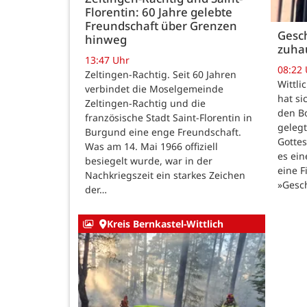
Florentin: 60 Jahre gelebte
Freundschaft über Grenzen
Gesch
hinweg
zuha
13:47 Uhr
08:22
Zeltingen-Rachtig. Seit 60 Jahren
Wittli
verbindet die Moselgemeinde
hat si
Zeltingen-Rachtig und die
den B
französische Stadt Saint-Florentin in
gelegt
Burgund eine enge Freundschaft.
Gotte
Was am 14. Mai 1966 offiziell
es ein
besiegelt wurde, war in der
eine F
Nachkriegszeit ein starkes Zeichen
»Gesc
der…
Kreis Bernkastel-Wittlich