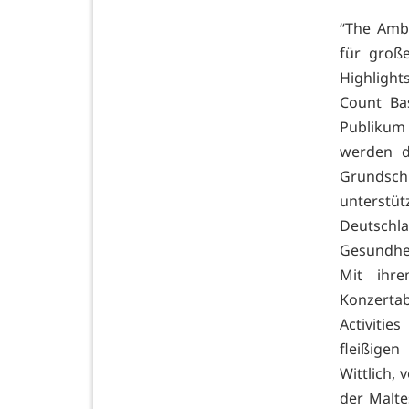
“The Amb
für groß
Highlight
Count Ba
Publikum 
werden d
Grundsch
unterstü
Deutsch
Gesundhe
Mit ihr
Konzertab
Activiti
fleißige
Wittlich, 
der Maltes