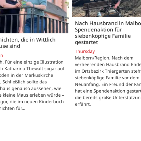
Nach Hausbrand in Malbo
Spendenaktion für
siebenköpfige Familie
ichten, die in Wittlich
gestartet
use sind
Thursday
rn
Malborn/Region. Nach dem
ch. Für eine einzige Illustration
verheerenden Hausbrand Ende 
ch Katharina Thewalt sogar auf
im Ortsbezirk Thiergarten steh
oden in der Markuskirche
siebenköpfige Familie vor dem
. Schließlich sollte das
Neuanfang. Ein Freund der Fam
shaus genauso aussehen, wie
hat eine Spendenaktion gestart
e kleine Maus erleben würde –
die bereits große Unterstützu
igur, die im neuen Kinderbuch
erfährt.
hichten für…