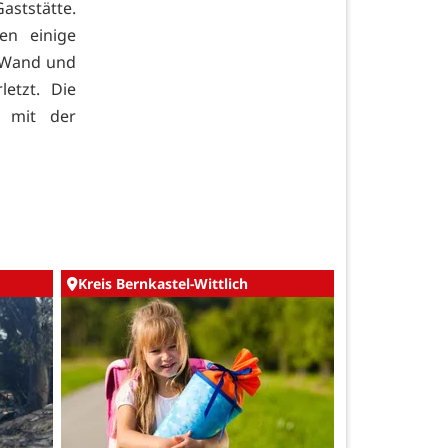
aststätte.
en einige
e Wand und
etzt. Die
h mit der
Kreis Bernkastel-Wittlich