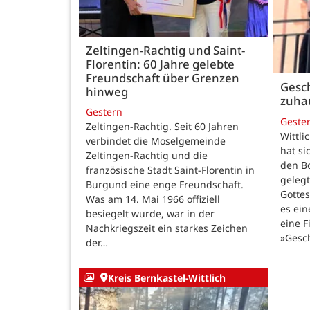
Zeltingen-Rachtig und Saint-
Florentin: 60 Jahre gelebte
Freundschaft über Grenzen
Gesch
hinweg
zuha
Gestern
Geste
Zeltingen-Rachtig. Seit 60 Jahren
Wittli
verbindet die Moselgemeinde
hat si
Zeltingen-Rachtig und die
den B
französische Stadt Saint-Florentin in
gelegt
Burgund eine enge Freundschaft.
Gotte
Was am 14. Mai 1966 offiziell
es ein
besiegelt wurde, war in der
eine F
Nachkriegszeit ein starkes Zeichen
»Gesc
der…
Kreis Bernkastel-Wittlich