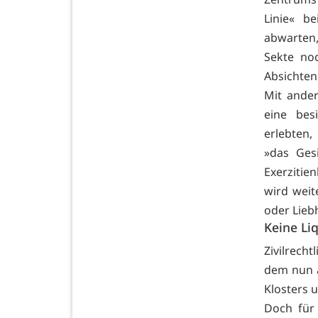
Linie« b
abwarten,
Sekte no
Absichten 
Mit ander
eine bes
erlebten,
»das Ges
Exerzitie
wird weit
oder Lieb
Keine Li
Zivilrech
dem nun a
Klosters 
Doch für