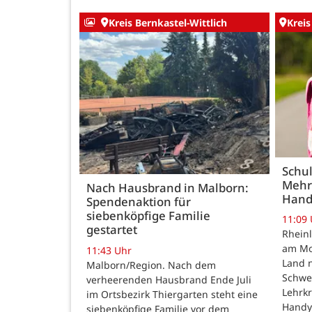
Kreis Bernkastel-Wittlich
Kreis
Schul
Mehr
Nach Hausbrand in Malborn:
Hand
Spendenaktion für
siebenköpfige Familie
11:09
gestartet
Rheinl
am Mon
11:43 Uhr
Land n
Malborn/Region. Nach dem
Schwe
verheerenden Hausbrand Ende Juli
Lehrk
im Ortsbezirk Thiergarten steht eine
Handy
siebenköpfige Familie vor dem