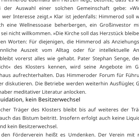
ei der Auswahl einer solchen Gemeinschaft gebe: »W
 wer Interesse zeigt.« Klar ist jedenfalls: Himmerod soll 
ch eine Wellnessoase beherbergen, ein Großinvestor mi
sei nicht willkommen. »Die Kirche soll das Herzstück bleibe
en Worten: Für diejenigen, die Himmerod als Anziehung
innliche Auszeit vom Alltag oder für intellektuelle A
 bleibt vorerst alles wie gehabt. Pater Stephan Senge, den
icht« des Klosters kennen, wird seine Angebote im G
nhaus aufrechterhalten. Das Himmeroder Forum für Führ
er diskutieren. Die Betriebe werden weiterhin Ausflügler, 
haber meditativer Literatur anlocken.
quidation, kein Besitzerwechsel
tlicher Träger des Klosters bleibt bis auf weiteres der Trä
uch das Bistum beitritt. Insofern erfolgt auch keine Liqui
und kein Besitzerwechsel.
 den Förderverein heißt es Umdenken. Der Verein mit 