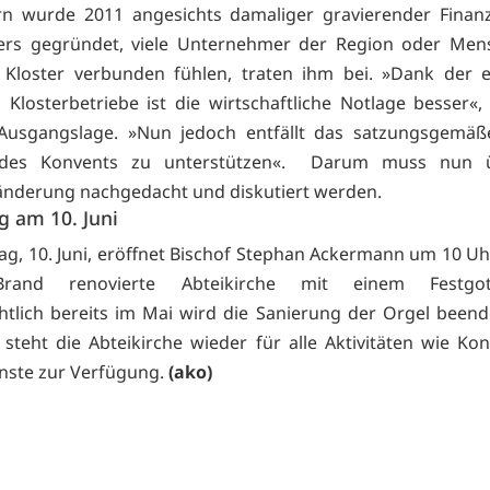
ern wurde 2011 angesichts damaliger gravierender Finan
ters gegründet, viele Unternehmer der Region oder Mens
Kloster verbunden fühlen, traten ihm bei. »Dank der e
 Klosterbetriebe ist die wirtschaftliche Notlage besser«, 
Ausgangslage. »Nun jedoch entfällt das satzungsgemäße
des Konvents zu unterstützen«. Darum muss nun ü
nderung nachgedacht und diskutiert werden.
g am 10. Juni
g, 10. Juni, eröffnet Bischof Stephan Ackermann um 10 Uh
rand renovierte Abteikirche mit einem Festgotte
htlich bereits im Mai wird die Sanierung der Orgel beende
 steht die Abteikirche wieder für alle Aktivitäten wie Ko
nste zur Verfügung.
(ako)