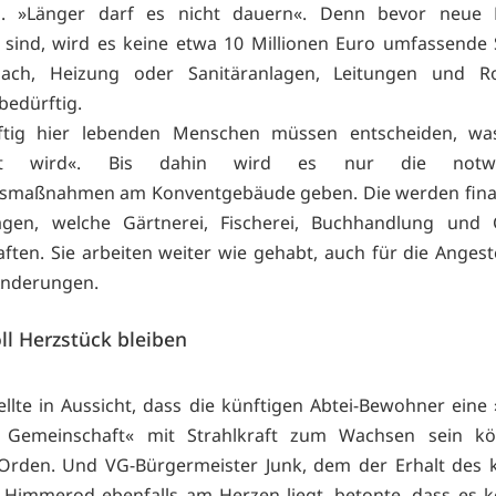
sch. »Länger darf es nicht dauern«. Denn bevor neue
sind, wird es keine etwa 10 Millionen Euro umfassende
ach, Heizung oder Sanitäranlagen, Leitungen und R
bedürftig.
ftig hier lebenden Menschen müssen entscheiden, wa
ht wird«. Bis dahin wird es nur die notwe
gsmaßnahmen am Konventgebäude geben. Die werden finan
ägen, welche Gärtnerei, Fischerei, Buchhandlung und G
aften. Sie arbeiten weiter wie gehabt, auch für die Angeste
Änderungen.
oll Herzstück bleiben
ellte in Aussicht, dass die künftigen Abtei-Bewohner ein
he Gemeinschaft« mit Strahlkraft zum Wachsen sein kö
Orden. Und VG-Bürgermeister Junk, dem der Erhalt des k
Himmerod ebenfalls am Herzen liegt, betonte, dass es k