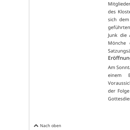
Mitglied
des Klos
sich dem 
geführten
Junk die 
Mönche 
Satzungsä
Eröffnun
Am Sonnta
einem B
Voraussic
der Folge
Gottesdie
Nach oben