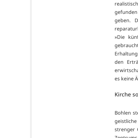
realisti
gefunden 
geben. D
reparatur
»Die kün
gebrauc
Erhaltun
den Ertr
erwirtsch
es keine 
Kirche s
Bohlen st
geistlic
strenger 
Zentrums 