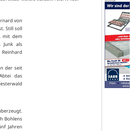
Bernard von
Still soll
a. mit dem
 Junk als
 Reinhard
n der seit
Abtei das
esterwald
überzeugt.
ch Bohlens
ünf Jahren