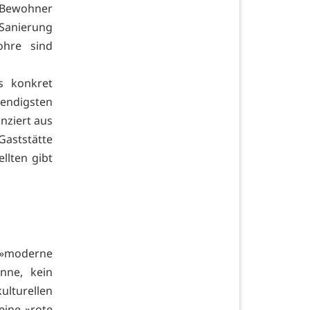
 Bewohner
 Sanierung
ohre sind
s konkret
ndigsten
ziert aus
aststätte
llten gibt
e »moderne
nne, kein
ulturellen
eine »rote