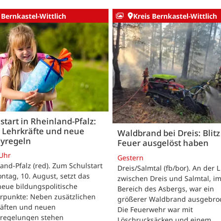
 Bernkastel-Wittlich
Kreis Bernkastel-Wittlich
start in Rheinland-Pfalz:
 Lehrkräfte und neue
Waldbrand bei Dreis: Blitz 
yregeln
Feuer ausgelöst haben
 Uhr
Gestern
and-Pfalz (red). Zum Schulstart
Dreis/Salmtal (fb/bor). An der L
tag, 10. August, setzt das
zwischen Dreis und Salmtal, i
eue bildungspolitische
Bereich des Asbergs, war ein
rpunkte: Neben zusätzlichen
größerer Waldbrand ausgebro
räften und neuen
Die Feuerwehr war mit
regelungen stehen
Löschrucksäcken und einem