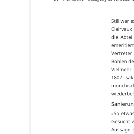
Still war 
Clairvaux
die Abtei
emeritie
Vertrete
Bohlen de
Vielmehr 
1802 säk
mönchisc
wiederbel
Sanierun
»So etwas
Gesucht w
Aussage s