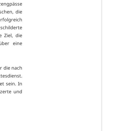
zengpässe
chen, die
rfolgreich
schilderte
 Ziel, die
ber eine
r die nach
sdienst.
t sein. In
nzerte und