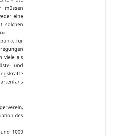
ir müssen
weder eine
t solchen
n«.
spunkt für
nregungen
 viele als
äste- und
ungskräfte
Gartenfans
gerverein,
dation des
rund 1000