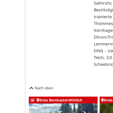
Salmrohr,
Bezirksli
trainiert
Thömmes -
Varnhag
Dhron/Tri
Lemmerme
Eifel) - 
Telch, 2:0
Schiedsri
Nach oben
Kreis Bernkastel-Wittlich
Kreis