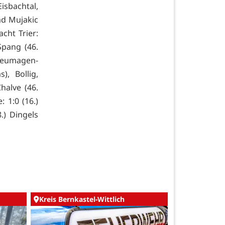
isbachtal,
ad Mujakic
acht Trier:
Spang (46.
eumagen-
), Bollig,
alve (46.
 1:0 (16.)
8.) Dingels
Kreis Bernkastel-Wittlich