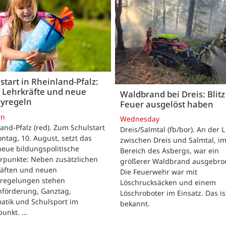
start in Rheinland-Pfalz:
 Lehrkräfte und neue
Waldbrand bei Dreis: Blitz 
yregeln
Feuer ausgelöst haben
rn
Wednesday
and-Pfalz (red). Zum Schulstart
Dreis/Salmtal (fb/bor). An der L
tag, 10. August, setzt das
zwischen Dreis und Salmtal, i
eue bildungspolitische
Bereich des Asbergs, war ein
rpunkte: Neben zusätzlichen
größerer Waldbrand ausgebro
räften und neuen
Die Feuerwehr war mit
regelungen stehen
Löschrucksäcken und einem
hförderung, Ganztag,
Löschroboter im Einsatz. Das is
atik und Schulsport im
bekannt.
punkt. …