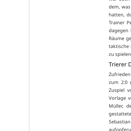
dem, was
hatten, d
Trainer P
dagegen h
Räume ges
taktische
zu spielen
Trierer 
Zufriede
zum 2:0 g
Zuspiel 
Vorlage v
Müller, 
gestatte
Sebastian
aufopfer