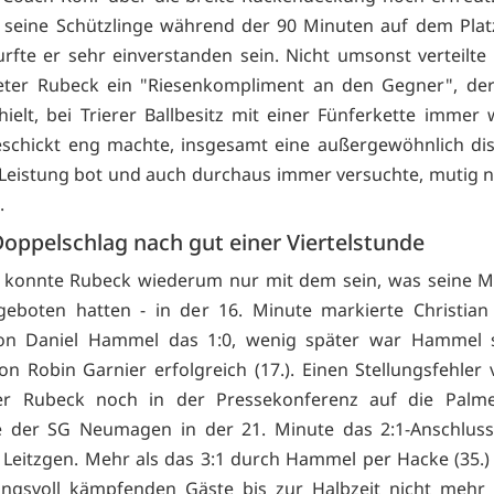
 seine Schützlinge während der 90 Minuten auf dem Plat
urfte er sehr einverstanden sein. Nicht umsonst verteilte
eter Rubeck ein "Riesenkompliment an den Gegner", der
ielt, bei Trierer Ballbesitz mit einer Fünferkette immer 
chickt eng machte, insgesamt eine außergewöhnlich disz
 Leistung bot und auch durchaus immer versuchte, mutig 
.
Doppelschlag nach gut einer Viertelstunde
n konnte Rubeck wiederum nur mit dem sein, was seine M
eboten hatten - in der 16. Minute markierte Christian
von Daniel Hammel das 1:0, wenig später war Hammel s
on Robin Garnier erfolgreich (17.). Einen Stellungsfehler
der Rubeck noch in der Pressekonferenz auf die Palme
te der SG Neumagen in der 21. Minute das 2:1-Anschluss
 Leitzgen. Mehr als das 3:1 durch Hammel per Hacke (35.) 
ungsvoll kämpfenden Gäste bis zur Halbzeit nicht mehr 