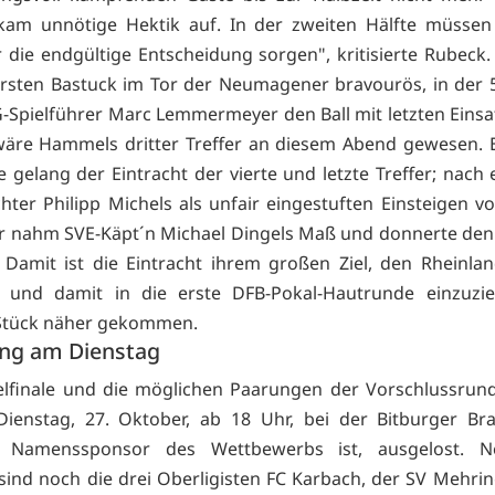
kam unnötige Hektik auf. In der zweiten Hälfte müssen
r die endgültige Entscheidung sorgen", kritisierte Rubeck
arsten Bastuck im Tor der Neumagener bravourös, in der 
G-Spielführer Marc Lemmermeyer den Ball mit letzten Einsa
 wäre Hammels dritter Treffer an diesem Abend gewesen. E
e gelang der Eintracht der vierte und letzte Treffer; nach
chter Philipp Michels als unfair eingestuften Einsteigen v
r nahm SVE-Käpt´n Michael Dingels Maß und donnerte den B
Damit ist die Eintracht ihrem großen Ziel, den Rheinla
 und damit in die erste DFB-Pokal-Hautrunde einzuzie
 Stück näher gekommen.
ng am Dienstag
elfinale und die möglichen Paarungen der Vorschlussru
enstag, 27. Oktober, ab 18 Uhr, bei der Bitburger Bra
n Namenssponsor des Wettbewerbs ist, ausgelost. 
 sind noch die drei Oberligisten FC Karbach, der SV Mehrin