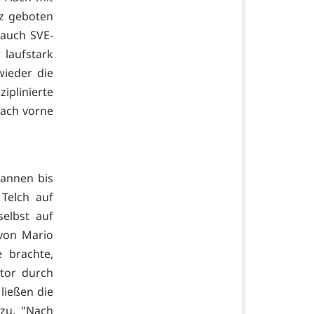
z geboten
 auch SVE-
 laufstark
wieder die
iplinierte
nach vorne
annen bis
 Telch auf
elbst auf
 von Mario
 brachte,
tor durch
ließen die
zu. "Nach