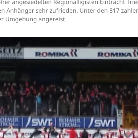
her angesiedelten Regionalligisten Eintracht Tri
enen Anhänger sehr zufrieden. Unter den 817 zah
er Umgebung angereist.