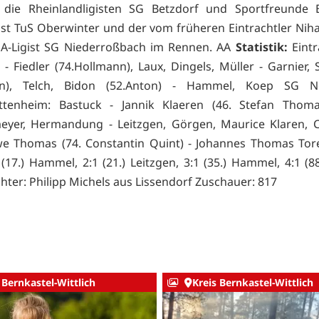
 die Rheinlandligisten SG Betzdorf und Sportfreunde E
gist TuS Oberwinter und der vom früheren Eintrachtler Nih
e A-Ligist SG Niederroßbach im Rennen. AA
Statistik:
Eintr
 Fiedler (74.Hollmann), Laux, Dingels, Müller - Garnier, 
en), Telch, Bidon (52.Anton) - Hammel, Koep SG N
ttenheim: Bastuck - Jannik Klaeren (46. Stefan Thomas
yer, Hermandung - Leitzgen, Görgen, Maurice Klaren, Ch
Uwe Thomas (74. Constantin Quint) - Johannes Thomas Tore:
 (17.) Hammel, 2:1 (21.) Leitzgen, 3:1 (35.) Hammel, 4:1 (8
chter: Philipp Michels aus Lissendorf Zuschauer: 817
 Bernkastel-Wittlich
Kreis Bernkastel-Wittlich