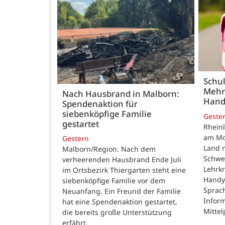
Schul
Mehr
Nach Hausbrand in Malborn:
Hand
Spendenaktion für
siebenköpfige Familie
Geste
gestartet
Rheinl
am Mon
Gestern
Land n
Malborn/Region. Nach dem
Schwe
verheerenden Hausbrand Ende Juli
Lehrk
im Ortsbezirk Thiergarten steht eine
Handy
siebenköpfige Familie vor dem
Sprac
Neuanfang. Ein Freund der Familie
Inform
hat eine Spendenaktion gestartet,
Mittel
die bereits große Unterstützung
erfährt.