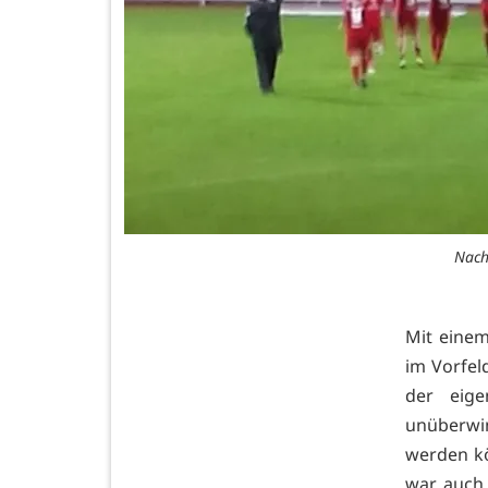
Nach
Mit eine
im Vorfel
der eige
unüberwi
werden kö
war auch 