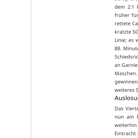
dem 2:1 
früher fü
rettete C
kratzte S
Linie; es
88. Minut
Schiedsri
an Garnie
Maschen. 
gewinnen
weiteres
Auslosu
Das Viert
nun am Di
weiterhi
Eintracht