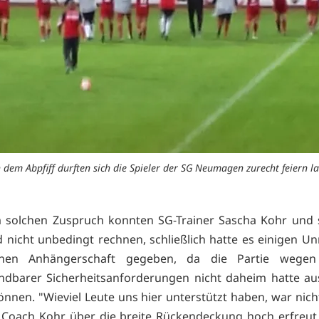
 dem Abpfiff durften sich die Spieler der SG Neumagen zurecht feiern la
m solchen Zuspruch konnten SG-Trainer Sascha Kohr und 
d nicht unbedingt rechnen, schließlich hatte es einigen U
nen Anhängerschaft gegeben, da die Partie wegen
ndbarer Sicherheitsanforderungen nicht daheim hatte au
nnen. "Wieviel Leute uns hier unterstützt haben, war nich
Coach Kohr über die breite Rückendeckung hoch erfreut