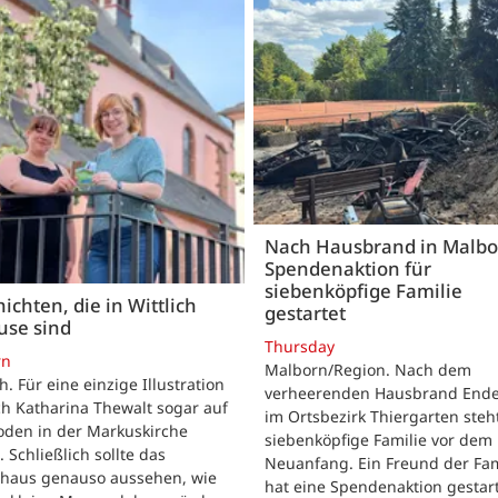
Nach Hausbrand in Malbo
Spendenaktion für
siebenköpfige Familie
ichten, die in Wittlich
gestartet
use sind
Thursday
rn
Malborn/Region. Nach dem
ch. Für eine einzige Illustration
verheerenden Hausbrand Ende 
ch Katharina Thewalt sogar auf
im Ortsbezirk Thiergarten steh
oden in der Markuskirche
siebenköpfige Familie vor dem
. Schließlich sollte das
Neuanfang. Ein Freund der Fam
shaus genauso aussehen, wie
hat eine Spendenaktion gestart