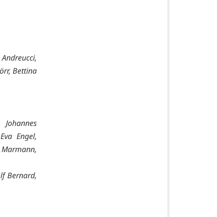
Andreucci,
rr, Bettina
 Johannes
 Eva Engel,
it Marmann,
lf Bernard,