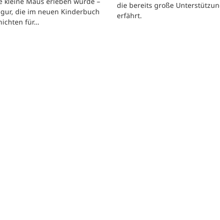
e kleine Maus erleben würde –
die bereits große Unterstützu
igur, die im neuen Kinderbuch
erfährt.
hichten für…