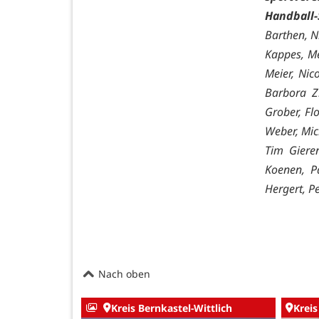
Handball-
Barthen, N
Kappes, Me
Meier, Nic
Barbora Zi
Grober, Fl
Weber, Mich
Tim Gieren
Koenen, Pa
Hergert, P
Nach oben
Kreis Bernkastel-Wittlich
Kreis