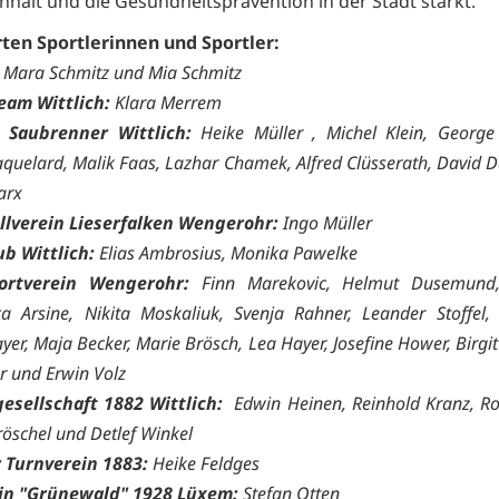
alt und die Gesundheitsprävention in der Stadt stärkt.
ten Sportlerinnen und Sportler:
er, Mara Schmitz und Mia Schmitz
Team Wittlich:
Klara Merrem
 Saubrenner Wittlich:
Heike Müller , Michel Klein, George 
quelard, Malik Faas, Lazhar Chamek, Alfred Clüsserath, David Dö
arx
lverein Lieserfalken Wengerohr:
Ingo Müller
ub Wittlich:
Elias Ambrosius, Monika Pawelke
portverein Wengerohr:
Finn Marekovic, Helmut Dusemund,
a Arsine, Nikita Moskaliuk, Svenja Rahner, Leander Stoffel,
er, Maja Becker, Marie Brösch, Lea Hayer, Josefine Hower, Birg
er und Erwin Volz
esellschaft 1882 Wittlich:
Edwin Heinen, Reinhold Kranz, Ro
öschel und Detlef Winkel
r Turnverein 1883:
Heike Feldges
in "Grünewald" 1928 Lüxem:
Stefan Otten