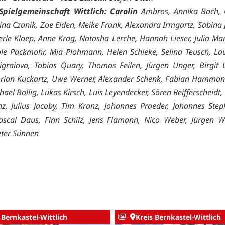
Spielgemeinschaft Wittlich: Carolin
Ambros, Annika Bach,
ina Czanik, Zoe Eiden, Meike Frank, Alexandra Irmgartz, Sabina 
rle Kloep, Anne Krag, Natasha Lerche, Hannah Lieser, Julia Mar
ole Packmohr, Mia Plohmann, Helen Schieke, Selina Teusch, La
graiova, Tobias Quary, Thomas Feilen, Jürgen Unger, Birgit 
orian Kuckartz, Uwe Werner, Alexander Schenk, Fabian Hamma
ael Bollig, Lukas Kirsch, Luis Leyendecker, Sören Reifferscheidt, T
z, Julius Jacoby, Tim Kranz, Johannes Praeder, Johannes Ste
scal Daus, Finn Schilz, Jens Flamann, Nico Weber, Jürgen W
eter Sünnen
 Bernkastel-Wittlich
Kreis Bernkastel-Wittlich