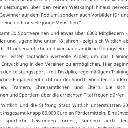
er Leistungen über den reinen Wettkampf hinaus hervor:
 Gewinner auf dem Podium, sondern auch Vorbilder für uns
Vereine und für viele junge Menschen."
samt 30 Sportvereinen und etwas über 6000 Mitgliedern -
er und Jugendliche unter 18 Jahren - zeigt sich Wittlich al
adt. 91 nebenamtliche und vier hauptamtliche Übungsleite
ter leisten tagtäglich wertvolle Arbeit, um das Traini
e Entwicklung in den Vereinen zu ermöglichen. Hier beginnt
n den Leistungssport - mit Disziplin, regelmäßigem Traini
chen Engagement nicht nur der Sporttreibenden, sonder
nnen, Trainern, Ehrenamtlichen und Eltern, die sic
nen und Sportlern über die erreichten Titel freuen dürfen.
 Wittlich und die Stiftung Stadt Wittlich unterstützten 2
t insgesamt knapp 80.000 Euro an Fördermitteln. Eine Inves
r sportliche Leistungen fördert, sondern auch den