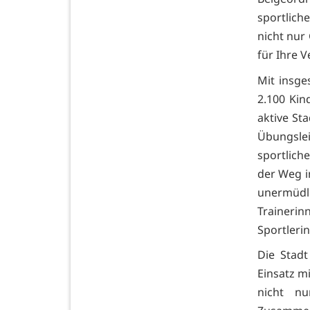
sportlich
nicht nur
für Ihre 
Mit insge
2.100 Kind
aktive St
Übungslei
sportlich
der Weg i
unermüdli
Traineri
Sportlerin
Die Stadt
Einsatz mi
nicht nu