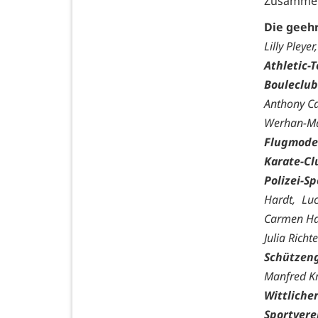
Zusammenh
Die geehr
Lilly Pley
Athletic-
Bouleclub
Anthony Ca
Werhan-M
Flugmodel
Karate-Cl
Polizei-S
Hardt, Luc
Carmen Hay
Julia Richt
Schützeng
Manfred Kr
Wittliche
Sportvere