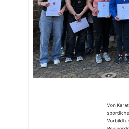
Von Karat
sportlic
Vorbildf
Beigeordn