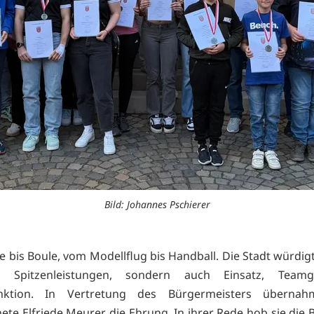
Bild: Johannes Pschierer
e bis Boule, vom Modellflug bis Handball. Die Stadt würdigt
he Spitzenleistungen, sondern auch Einsatz, Team
unktion. In Vertretung des Bürgermeisters überna
ete Elfriede Meurer die Ehrung. In ihrer Rede hob sie die