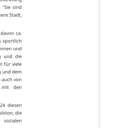
 "Sie sind
ere Stadt,
 davon ca.
s sportlich
rinnen und
ng und die
 für viele
ng und dem
n auch von
h mit den
024 diesen
tition, die
 sozialen