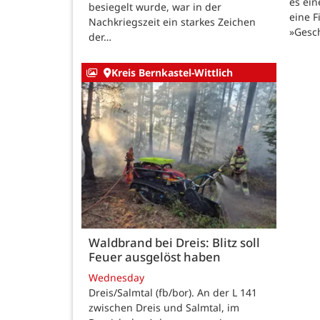
es ein
besiegelt wurde, war in der
eine F
Nachkriegszeit ein starkes Zeichen
»Gesc
der…
Kreis Bernkastel-Wittlich
Waldbrand bei Dreis: Blitz soll
Feuer ausgelöst haben
Wednesday
Dreis/Salmtal (fb/bor). An der L 141
zwischen Dreis und Salmtal, im