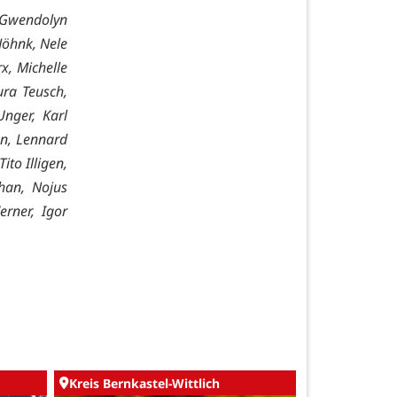
 Gwendolyn
Jöhnk, Nele
x, Michelle
ura Teusch,
Unger, Karl
nn, Lennard
ito Illigen,
phan, Nojus
erner, Igor
Kreis Bernkastel-Wittlich