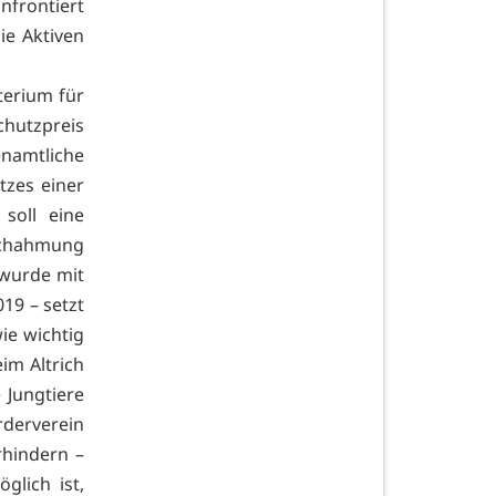
frontiert
ie Aktiven
terium für
hutzpreis
enamtliche
tzes einer
 soll eine
achahmung
 wurde mit
19 – setzt
wie wichtig
im Altrich
 Jungtiere
derverein
rhindern –
glich ist,