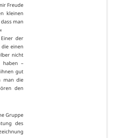
mir Freude
n kleinen
n, dass man
«
 Einer der
 die einen
lber nicht
t haben –
 ihnen gut
n man die
hören den
ine Gruppe
htung des
zeichnung