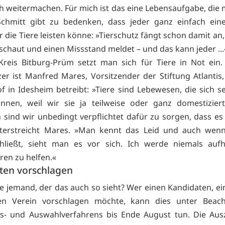
h weitermachen. Für mich ist das eine Lebensaufgabe, die 
Schmitt gibt zu bedenken, dass jeder ganz einfach eine
r die Tiere leisten könne: »Tierschutz fängt schon damit a
schaut und einen Missstand meldet – und das kann jeder ...
reis Bitburg-Prüm setzt man sich für Tiere in Not ein.
zer ist Manfred Mares, Vorsitzender der Stiftung Atlantis,
 in Idesheim betreibt: »Tiere sind Lebewesen, die sich se
önnen, weil wir sie ja teilweise oder ganz domestizier
sind wir unbedingt verpflichtet dafür zu sorgen, dass es
nterstreicht Mares. »Man kennt das Leid und auch wen
hließt, sieht man es vor sich. Ich werde niemals auf
en zu helfen.«
ten vorschlagen
e jemand, der das auch so sieht? Wer einen Kandidaten, e
en Verein vorschlagen möchte, kann dies unter Beac
gs- und Auswahlverfahrens bis Ende August tun. Die Aus