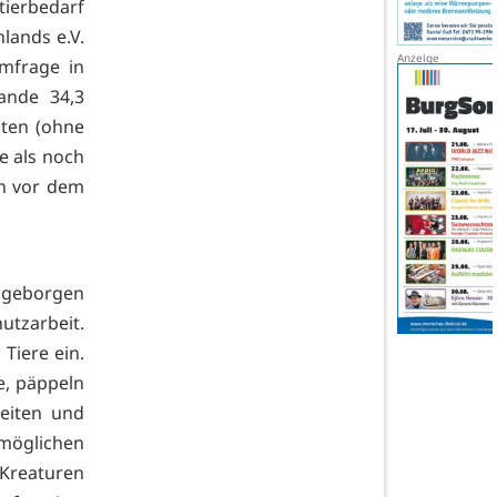
tierbedarf
lands e.V.
Umfrage in
ande 34,3
lten (ohne
re als noch
en vor dem
d geborgen
utzarbeit.
 Tiere ein.
e, päppeln
eiten und
rmöglichen
Kreaturen