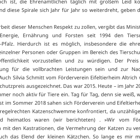
ch ist, die Ehrenamtlichen täglich mit großem Leid kon
d diese Spirale sich Jahr für Jahr so weiterdreht, geben d
beit dieser Menschen Respekt zu zollen, vergibt das Minis
Energie, Ernährung und Forsten seit 1994 den Tiersc
-Pfalz. Hierdurch ist es möglich, insbesondere die ehr
 einzelner Personen oder Gruppen im Bereich des Tierschu
ffentlichkeit vorzustellen und zu würdigen. Der Preis
ung für die vollbrachten Leistungen sein und zur N
Auch Silvia Schmitt vom Förderverein Eifeltierheim Altrich
chutzpreis ausgezeichnet. Das war 2015. Heute – im Jahr 20
mmer noch aktiv für Tiere ein. Tag für Tag, denn sie weiß, 
Erst im Sommer 2018 sahen sich Förderverein und Eifeltierhe
 regelrechten Katzenschwemme konfrontiert, da unzählige
d heimatlos waren (wir berichteten) . »Wir vom För
 mit den Kastrationen, die Vermehrung der Katzen zu ve
ch das Elend der kleinen Kätzchen. So lange es mir mö