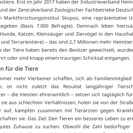
stiere. Erst im Jahr 2017 haben der Industrieverband Heim
. und der Zentralverband Zoologischer Fachbetriebe Deutsch
m Marktforschungsinstitut Skopos, eine repräsentative 
gegeben (Basis 7.000 Befragte). Demnach leben hierzul
 Hunde, Katzen, Kleinsäuger und Ziervögel in den Hausha
 und Terrarientiere) – das sind 2,7 Millionen mehr Heimtie
le der Tiere haben bereits den Besitzer gewechselt, wurd
rt oder sind knapp einem traurigen Schicksal entgangen.
n für die Tiere
mmer mehr Vierbeiner schaffen, sich als Familienmitglie
, ist nicht zuletzt das Resultat langjähriger Tiersch
er – die meisten ehrenamtlich – setzen sich tagtäglich für
n sie aus schlechten Verhältnissen, holen sie von der Straß
er auf, kämpfen zusammen mit Tierärzten gegen Krankh
schaften sie. Das Ziel: Den Tieren ein besseres Leben zu e
gutes Zuhause zu suchen. Obwohl die Zahl bedürftiger 