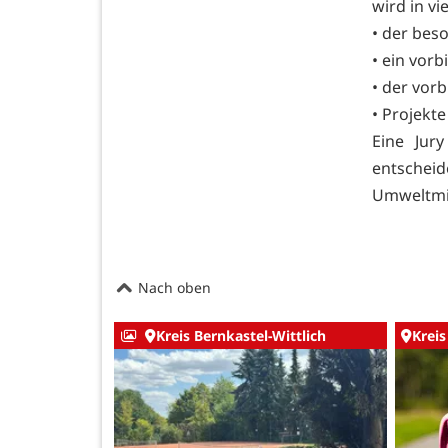
wird in v
• der bes
• ein vorb
• der vor
• Projekte
Eine Jur
entscheide
Umweltmin
Nach oben
Kreis Bernkastel-Wittlich
Kreis