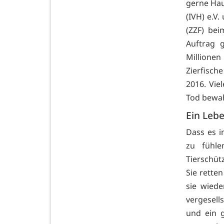
gerne Hau
(IVH) e.V
(ZZF) bei
Auftrag 
Millionen
Zierfische
2016. Vie
Tod bewah
Ein Lebe
Dass es i
zu fühlen
Tierschütz
Sie rette
sie wied
vergesell
und ein 