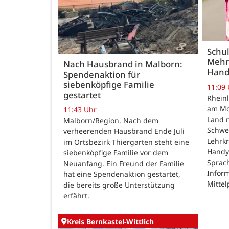
Schul
Mehr
Nach Hausbrand in Malborn:
Hand
Spendenaktion für
siebenköpfige Familie
11:09
gestartet
Rheinl
am Mon
11:43 Uhr
Land n
Malborn/Region. Nach dem
Schwe
verheerenden Hausbrand Ende Juli
Lehrk
im Ortsbezirk Thiergarten steht eine
Handy
siebenköpfige Familie vor dem
Sprac
Neuanfang. Ein Freund der Familie
Inform
hat eine Spendenaktion gestartet,
Mittel
die bereits große Unterstützung
erfährt.
Kreis Bernkastel-Wittlich