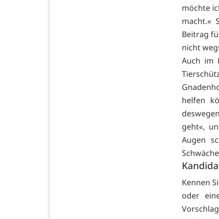
möchte ic
macht.« 
Beitrag fü
nicht weg
Auch im K
Tierschüt
Gnadenhof
helfen k
deswegen 
geht«, u
Augen sc
Schwächer
Kandida
Kennen Si
oder ein
Vorschla