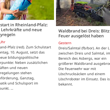
start in Rheinland-Pfalz:
 Lehrkräfte und neue
Waldbrand bei Dreis: Blitz 
yregeln
Feuer ausgelöst haben
 Uhr
Gestern
and-Pfalz (red). Zum Schulstart
Dreis/Salmtal (fb/bor). An der L
tag, 10. August, setzt das
zwischen Dreis und Salmtal, i
eue bildungspolitische
Bereich des Asbergs, war ein
rpunkte: Neben zusätzlichen
größerer Waldbrand ausgebro
räften und neuen
Die Feuerwehr war mit
regelungen stehen
Löschrucksäcken und einem
hförderung, Ganztag,
Löschroboter im Einsatz. Das is
atik und Schulsport im
bekannt.
punkt. …