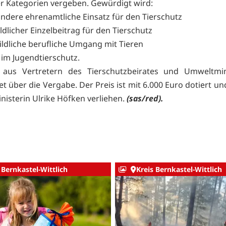
ier Kategorien vergeben. Gewürdigt wird:
ondere ehrenamtliche Einsatz für den Tierschutz
ildlicher Einzelbeitrag für den Tierschutz
bildliche berufliche Umgang mit Tieren
 im Jugendtierschutz.
y aus Vertretern des Tierschutzbeirates und Umweltmin
t über die Vergabe. Der Preis ist mit 6.000 Euro dotiert u
isterin Ulrike Höfken verliehen.
(sas/red).
 Bernkastel-Wittlich
Kreis Bernkastel-Wittlich