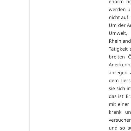
enorm ho
werden un
nicht auf.
Um der Ar
Umwelt, 
Rheinland
Tätigkeit
breiten Ö
Anerkenn
anregen. 
dem Tiers
sie sich i
das ist. 
mit einer
krank un
versuchen
und so au