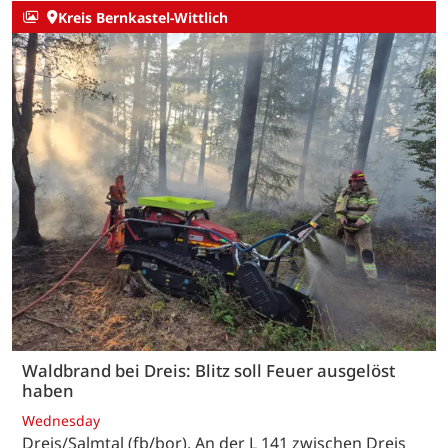
Kreis Bernkastel-Wittlich
Waldbrand bei Dreis: Blitz soll Feuer ausgelöst
haben
Wednesday
Dreis/Salmtal (fb/bor). An der L 141 zwischen Dreis