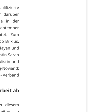
lifizierte
h darüber
pe in der
 September
htet. Zum
o Brixius.
 Mayen und
tin Sarah
alistin und
g-Noviand;
 - Verband
rbeit ab
 zu diesem
eiten sich