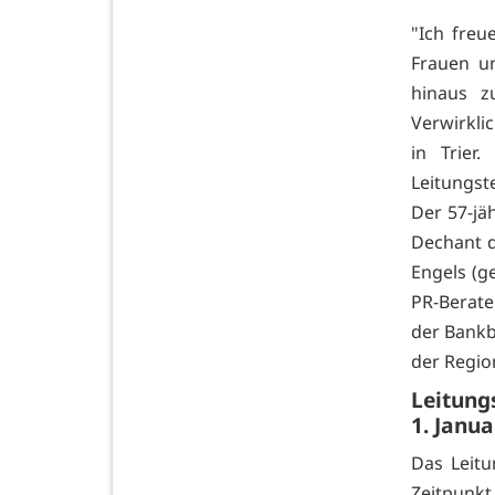
"Ich freu
Frauen u
hinaus z
Verwirkli
in Trier
Leitungst
Der 57-jä
Dechant 
Engels (ge
PR-Berate
der Bankb
der Regio
Leitung
1. Janua
Das Leitu
Zeitpunkt