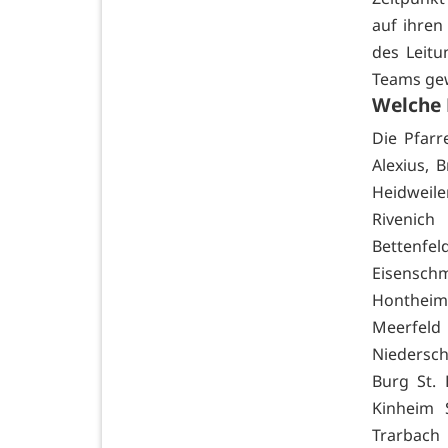
auf ihren
des Leitu
Teams ge
Welche 
Die Pfarr
Alexius, 
Heidweile
Rivenich
Bettenfe
Eisenschmi
Hontheim 
Meerfel
Niedersche
Burg St. 
Kinheim 
Trarbach 