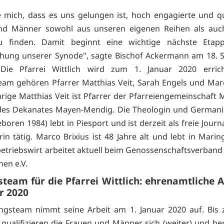
e mich, dass es uns gelungen ist, hoch engagierte und qua
nd Männer sowohl aus unseren eigenen Reihen als auc
u finden. Damit beginnt eine wichtige nächste Etap
chung unserer Synode", sagte Bischof Ackermann am 18.
. Die Pfarrei Wittlich wird zum 1. Januar 2020 erric
eam gehören Pfarrer Matthias Veit, Sarah Engels und Marc
hrige Matthias Veit ist Pfarrer der Pfarreiengemeinschaft
des Dekanates Mayen-Mendig. Die Theologin und Germanis
boren 1984) lebt in Piesport und ist derzeit als freie Journ
rin tätig. Marco Brixius ist 48 Jahre alt und lebt in Marin
etriebswirt arbeitet aktuell beim Genossenschaftsverband
nen e.V.
steam für die Pfarrei Wittlich: ehrenamtliche A
r 2020
ngsteam nimmt seine Arbeit am 1. Januar 2020 auf. Bis
 qualifizieren die Frauen und Männer sich (weiter) und ber