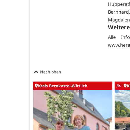
Hupperath 
Bernhard,
Magdalena,
Weitere 
Alle In
www.herau
Nach oben
Kreis Bernkastel-Wittlich
K