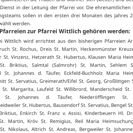
 Dienst in der Leitung der Pfarrei vor. Die ehrenamtlichen 
ngsteams sollen in den ersten drei Monaten des Jahres 2
wählt werden.
Pfarreien zur Pfarrei Wittlich gehören werden:
ei Wittlich wird errichtet aus den bisherigen Pfarreien Ar
Bruch St. Rochus, Dreis St. Martin, Heckenmünster Kreu
r St. Vinzenz, Hetzerath St. Hubertus, Klausen Maria He
 St. Briktius, Salmtal (Salmrohr) St. Martin, Sehlem S
ld St. Johannes d. Täufer, Eckfeld-Buchholz Maria Hei
tt St. Servatius, Greimerath/Eifel St. Georg, Großlittgen 
St. Margarita, Laufeld St. Willibrord, Manderscheid St.
d St. Johannes d. Täufer, Niederöfflingen St. E
idweiler St. Hubertus, Bausendorf St. Servatius, Bengel St
Briktius, Enkirch St. Franz v. Assisi, Kinderbeuern Hl. Dr
St. Martin, Kröv St. Remigius, Reil Maria Heimsuchung
St. Nikolaus, Altrich St. Andreas, Bergweiler St. Johanne