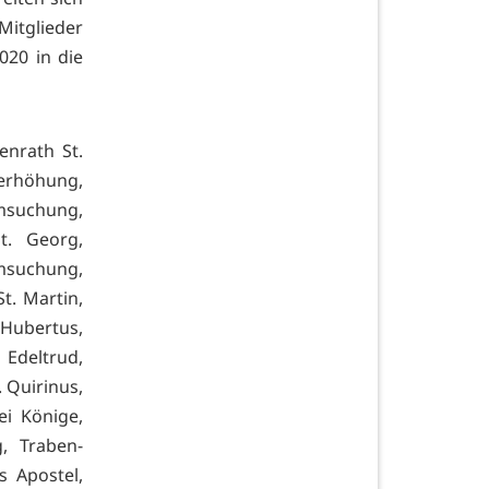
Mitglieder
020 in die
enrath St.
zerhöhung,
imsuchung,
t. Georg,
msuchung,
St. Martin,
 Hubertus,
deltrud,
. Quirinus,
ei Könige,
, Traben-
s Apostel,