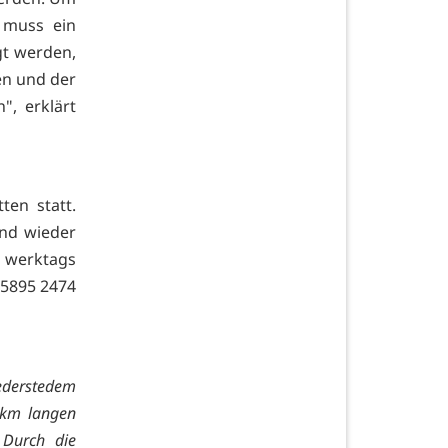
 muss ein
gt werden,
en und der
", erklärt
ten statt.
nd wieder
 werktags
 5895 2474
ederstedem
5 km langen
 Durch die