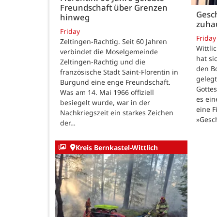
Freundschaft über Grenzen
Gesch
hinweg
zuha
Friday
Friday
Zeltingen-Rachtig. Seit 60 Jahren
Wittli
verbindet die Moselgemeinde
hat si
Zeltingen-Rachtig und die
den B
französische Stadt Saint-Florentin in
gelegt
Burgund eine enge Freundschaft.
Gotte
Was am 14. Mai 1966 offiziell
es ein
besiegelt wurde, war in der
eine F
Nachkriegszeit ein starkes Zeichen
»Gesc
der…
Kreis Bernkastel-Wittlich