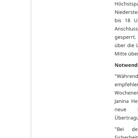
Höchsts
Niederste
bis 18 U
Anschlus
gesperrt.
über die 
Mitte übe
Notwendi
"Während
empfehl
Wochenend
Janina He
neue H
Übertragu
"Bei d
Sicherhei