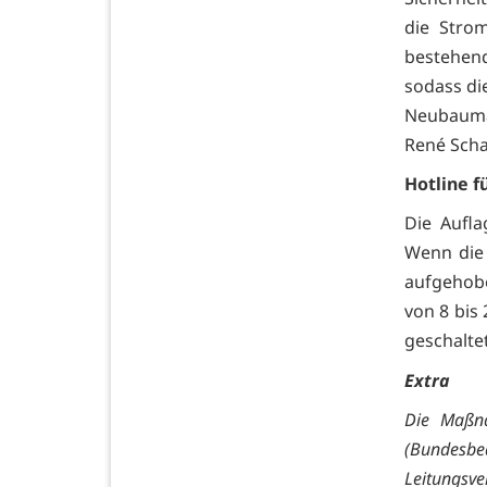
die Stro
bestehend
sodass di
Neubaumas
René Schal
Hotline f
Die Aufla
Wenn die
aufgehob
von 8 bis
geschaltet
Extra
Die Maßna
(Bundesbed
Leitungsv