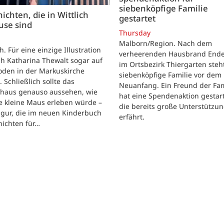
siebenköpfige Familie
ichten, die in Wittlich
gestartet
use sind
Thursday
Malborn/Region. Nach dem
ch. Für eine einzige Illustration
verheerenden Hausbrand Ende 
ch Katharina Thewalt sogar auf
im Ortsbezirk Thiergarten steh
oden in der Markuskirche
siebenköpfige Familie vor dem
. Schließlich sollte das
Neuanfang. Ein Freund der Fam
shaus genauso aussehen, wie
hat eine Spendenaktion gestart
e kleine Maus erleben würde –
die bereits große Unterstützu
igur, die im neuen Kinderbuch
erfährt.
hichten für…