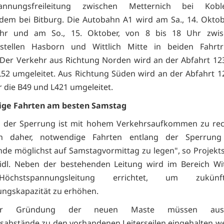
pannungsfreileitung zwischen Metternich bei Kob
dem bei Bitburg. Die Autobahn A1 wird am Sa., 14. Okto
hr und am So., 15. Oktober, von 8 bis 18 Uhr zwi
sstellen Hasborn und Wittlich Mitte in beiden Fahrtr
 Der Verkehr aus Richtung Norden wird an der Abfahrt 1
L52 umgeleitet. Aus Richtung Süden wird an der Abfahrt 12
r die B49 und L421 umgeleitet.
ge Fahrten am besten Samstag
 der Sperrung ist mit hohem Verkehrsaufkommen zu rec
en daher, notwendige Fahrten entlang der Sperrun
e möglichst auf Samstagvormittag zu legen", so Projekt
idl. Neben der bestehenden Leitung wird im Bereich Wit
öchstspannungsleitung errichtet, um zukünf
ngskapazität zu erhöhen.
er Gründung der neuen Maste müssen ausre
tsabstände zu den vorhandenen Leiterseilen eingehalten 