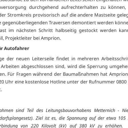
mversorgung durchgehend aufrechterhalten zu können,
er Stromkreis provisorisch auf die andere Mastseite gele
e gegenüberliegenden Traversen demontiert werden könn
t im nächsten Schritt halbseitig gestockt werden kann
l, Projektleiter bei Amprion.
ür Autofahrer
ge der neuen Leiterseile findet in mehreren Arbeitsschrit
 Arbeiten abgeschlossen sind, wird die Sperrung umgehe
en. Für Fragen während der Baumaßnahmen hat Amprion
 20 Uhr eine kostenlose Hotline unter der Rufnummer 0800
.
hmen sind Teil des Leitungsbauvorhabens Metternich - Ni
arfsplangesetz). Ziel ist es, die Spannung auf der etwa 10
erbindung von 220 Kilovolt (kV) auf 380 kV zu erhöhen.