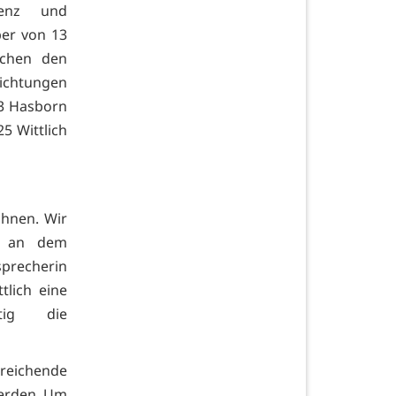
lenz und
ber von 13
schen den
ichtungen
23 Hasborn
5 Wittlich
hnen. Wir
g an dem
sprecherin
tlich eine
tig die
ichende
werden. Um