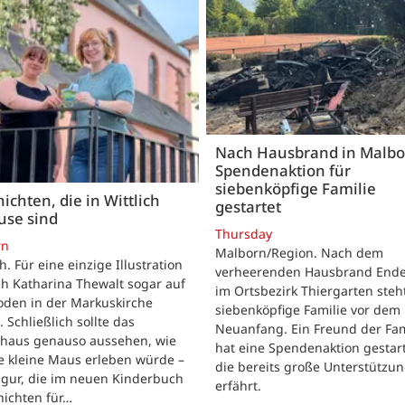
Nach Hausbrand in Malbo
Spendenaktion für
siebenköpfige Familie
ichten, die in Wittlich
gestartet
use sind
Thursday
rn
Malborn/Region. Nach dem
ch. Für eine einzige Illustration
verheerenden Hausbrand Ende 
ch Katharina Thewalt sogar auf
im Ortsbezirk Thiergarten steh
oden in der Markuskirche
siebenköpfige Familie vor dem
. Schließlich sollte das
Neuanfang. Ein Freund der Fam
shaus genauso aussehen, wie
hat eine Spendenaktion gestart
e kleine Maus erleben würde –
die bereits große Unterstützu
igur, die im neuen Kinderbuch
erfährt.
hichten für…