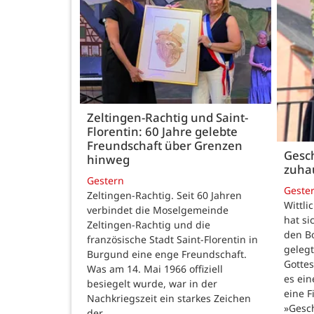
Zeltingen-Rachtig und Saint-
Florentin: 60 Jahre gelebte
Freundschaft über Grenzen
Gesch
hinweg
zuha
Gestern
Geste
Zeltingen-Rachtig. Seit 60 Jahren
Wittli
verbindet die Moselgemeinde
hat si
Zeltingen-Rachtig und die
den B
französische Stadt Saint-Florentin in
gelegt
Burgund eine enge Freundschaft.
Gotte
Was am 14. Mai 1966 offiziell
es ein
besiegelt wurde, war in der
eine F
Nachkriegszeit ein starkes Zeichen
»Gesc
der…