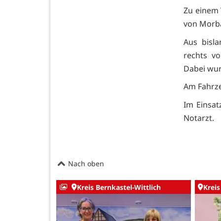
Zu einem 
von Morba
Aus bisl
rechts v
Dabei wur
Am Fahrz
Im Einsat
Notarzt.
Nach oben
Kreis Bernkastel-Wittlich
Kreis