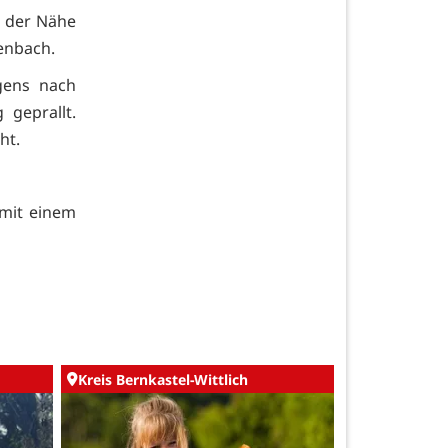
n der Nähe
enbach.
gens nach
geprallt.
ht.
 mit einem
Kreis Bernkastel-Wittlich