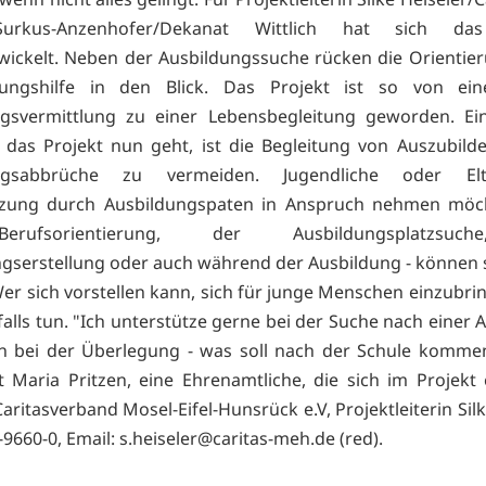
urkus-Anzenhofer/Dekanat Wittlich hat sich das
wickelt. Neben der Ausbildungssuche rücken die Orientie
dungshilfe in den Blick. Das Projekt ist so von ein
ngsvermittlung zu einer Lebensbegleitung geworden. Ein
das Projekt nun geht, ist die Begleitung von Auszubil
ungsabbrüche zu vermeiden. Jugendliche oder Elt
tzung durch Ausbildungspaten in Anspruch nehmen möch
rufsorientierung, der Ausbildungsplatzsuc
serstellung oder auch während der Ausbildung - können 
er sich vorstellen kann, sich für junge Menschen einzubri
falls tun. "Ich unterstütze gerne bei der Suche nach einer 
in bei der Überlegung - was soll nach der Schule komme
ht Maria Pritzen, eine Ehrenamtliche, die sich im Projekt 
aritasverband Mosel-Eifel-Hunsrück e.V, Projektleiterin Silk
-9660-0, Email:
s.heiseler@caritas-meh.de (red).