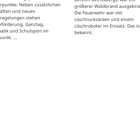
rpunkte: Neben zusätzlichen
größerer Waldbrand ausgebro
räften und neuen
Die Feuerwehr war mit
regelungen stehen
Löschrucksäcken und einem
hförderung, Ganztag,
Löschroboter im Einsatz. Das is
atik und Schulsport im
bekannt.
punkt. …