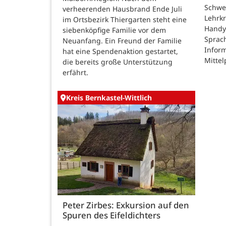
Schwe
verheerenden Hausbrand Ende Juli
Lehrk
im Ortsbezirk Thiergarten steht eine
Handy
siebenköpfige Familie vor dem
Sprac
Neuanfang. Ein Freund der Familie
Inform
hat eine Spendenaktion gestartet,
Mittel
die bereits große Unterstützung
erfährt.
Kreis Bernkastel-Wittlich
Peter Zirbes: Exkursion auf den
Spuren des Eifeldichters