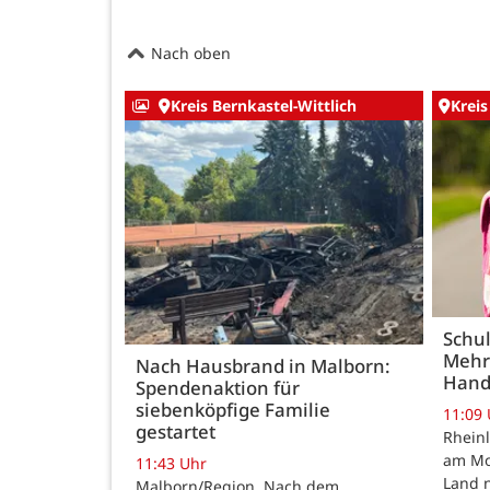
Nach oben
Kreis Bernkastel-Wittlich
Kreis
Schul
Mehr
Nach Hausbrand in Malborn:
Hand
Spendenaktion für
siebenköpfige Familie
11:09
gestartet
Rheinl
am Mon
11:43 Uhr
Land n
Malborn/Region. Nach dem