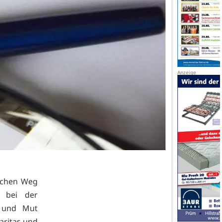
lichen Weg
g bei der
t und Mut
Caritas und