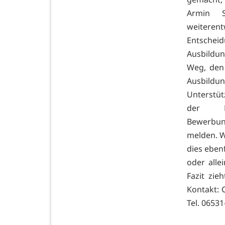
Armin S
weiterent
Entschei
Ausbildu
Weg, den 
Ausbild
Unterstü
der Be
Bewerbung
melden. W
dies eben
oder alle
Fazit zie
Kontakt: C
Tel. 06531