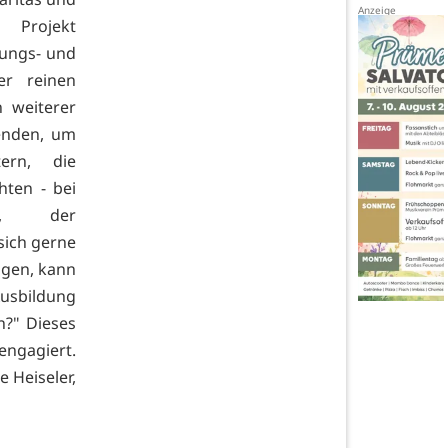
 Projekt
rungs- und
er reinen
 weiterer
denden, um
ern, die
ten - bei
he, der
sich gerne
ngen, kann
Ausbildung
n?" Dieses
engagiert.
e Heiseler,