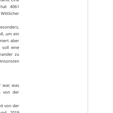
 hat 4061
Wittlicher
 besonders,
ll, um ein
niert aber
 soll eine
inander zu
Ansonsten
r war, was
s von der
it von der
und 2019