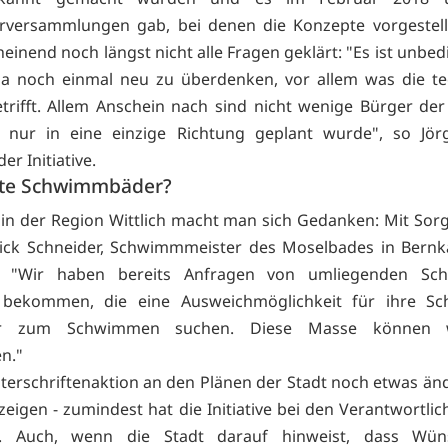
rversammlungen gab, bei denen die Konzepte vorgestell
einend noch längst nicht alle Fragen geklärt: "Es ist unbed
a noch einmal neu zu überdenken, vor allem was die te
trifft. Allem Anschein nach sind nicht wenige Bürger de
r nur in eine einzige Richtung geplant wurde", so Jör
er Initiative.
lte Schwimmbäder?
 in der Region Wittlich macht man sich Gedanken: Mit Sorg
ick Schneider, Schwimmmeister des Moselbades in Bernk
: "Wir haben bereits Anfragen von umliegenden Sc
 bekommen, die eine Ausweichmöglichkeit für ihre Sc
der zum Schwimmen suchen. Diese Masse können w
en."
terschriftenaktion an den Plänen der Stadt noch etwas än
 zeigen - zumindest hat die Initiative bei den Verantwortli
. Auch, wenn die Stadt darauf hinweist, dass Wü