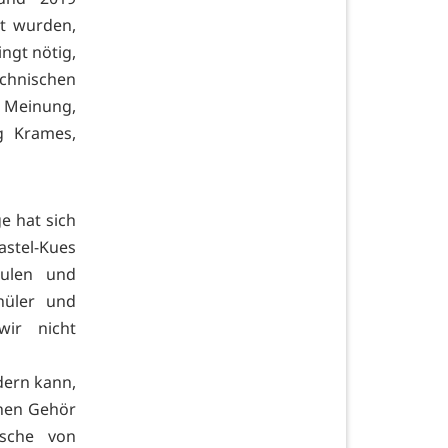
t wurden,
ingt nötig,
chnischen
r Meinung,
g Krames,
e hat sich
astel-Kues
hulen und
hüler und
ir nicht
dern kann,
chen Gehör
nsche von