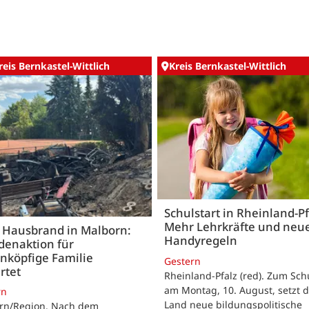
reis Bernkastel-Wittlich
Kreis Bernkastel-Wittlich
Schulstart in Rheinland-Pf
Mehr Lehrkräfte und neu
 Hausbrand in Malborn:
Handyregeln
denaktion für
nköpfige Familie
Gestern
rtet
Rheinland-Pfalz (red). Zum Sch
am Montag, 10. August, setzt 
rn
Land neue bildungspolitische
rn/Region. Nach dem