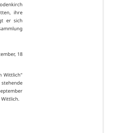
odenkirch
tten, ihre
t er sich
rsammlung
tember, 18
 Wittlich"
k stehende
September
Wittlich.