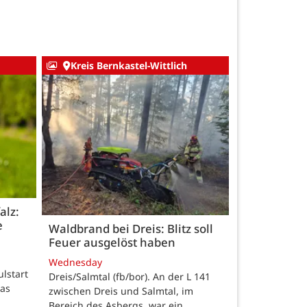
Kreis Bernkastel-Wittlich
alz:
e
Waldbrand bei Dreis: Blitz soll
Feuer ausgelöst haben
Wednesday
ulstart
Dreis/Salmtal (fb/bor). An der L 141
das
zwischen Dreis und Salmtal, im
Bereich des Asbergs, war ein