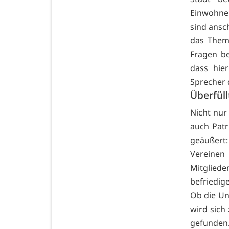
Einwohne
sind ansch
das Them
Fragen be
dass hie
Sprecher d
Überfül
Nicht nur
auch Patr
geäußert
Vereinen
Mitglie
befriedig
Ob die Un
wird sich
gefunden