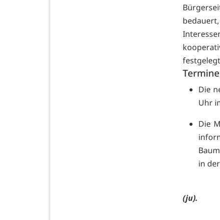
Bürgerse
bedauert,
Interess
kooperat
festgelegt
Termine
Die n
Uhr i
Die M
infor
Bauma
in de
(ju).