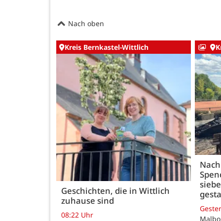
Nach oben
Kreis Bernkastel-Wittlich
K
Nach
Spen
siebe
Geschichten, die in Wittlich
gesta
zuhause sind
Geste
08:22 Uhr
Malbo