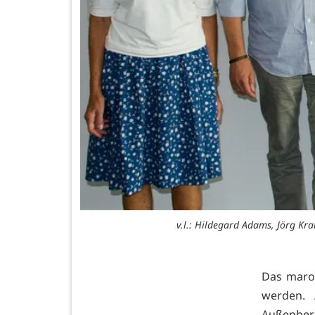
v.l.: Hildegard Adams, Jörg Kr
Das marod
werden. 
Außenbere