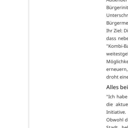
Bürgerin
Unterschr
Bürgermei
Ihr Ziel: 
dass nebe
"Kombi-Ba
weitestge
Möglichke
erneuern
droht ein
Alles be
"Ich habe
die aktu
Initiative.
Obwohl di
Stadt b