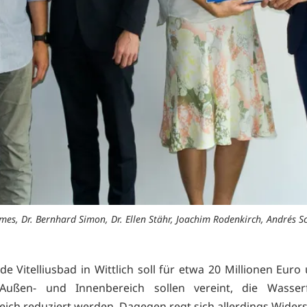
ames, Dr. Bernhard Simon, Dr. Ellen Stähr, Joachim Rodenkirch, Andrés S
e Vitelliusbad in Wittlich soll für etwa 20 Millionen Eur
Außen- und Innenbereich sollen vereint, die Wasser
ich reduziert werden. Dagegen regt sich allerdings Widers