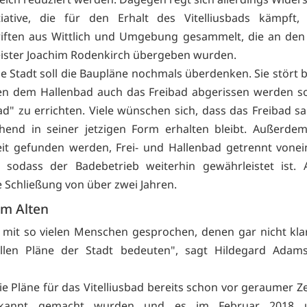
itiative, die für den Erhalt des Vitelliusbads kämpft,
iften aus Wittlich und Umgebung gesammelt, die an den 
ster Joachim Rodenkirch übergeben wurden.
Die Stadt soll die Baupläne nochmals überdenken. Sie stört
n dem Hallenbad auch das Freibad abgerissen werden so
d" zu errichten. Viele wünschen sich, dass das Freibad sa
hend in seiner jetzigen Form erhalten bleibt. Außerdem
it gefunden werden, Frei- und Hallenbad getrennt vone
, sodass der Badebetrieb weiterhin gewährleistet ist. 
e Schließung von über zwei Jahren.
im Alten
 mit so vielen Menschen gesprochen, denen gar nicht kla
ellen Pläne der Stadt bedeuten", sagt Hildegard Adam
e Pläne für das Vitelliusbad bereits schon vor geraumer Ze
ekannt gemacht wurden und es im Februar 2018 