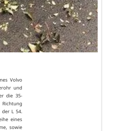
nes Volvo
erohr und
er die 35-
 Richtung
der L 54.
ihe eines
me, sowie