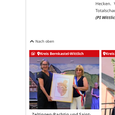
Hecken. 
Totalscha
(PI Wittli
Nach oben
Kreis Bernkastel-Wittlich
Kreis
Zeltingen-Rachtig und Saint-