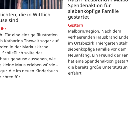
Spendenaktion für
siebenköpfige Familie
ichten, die in Wittlich
gestartet
use sind
Gestern
 Uhr
Malborn/Region. Nach dem
ch. Für eine einzige Illustration
verheerenden Hausbrand Ende 
ch Katharina Thewalt sogar auf
im Ortsbezirk Thiergarten steh
oden in der Markuskirche
siebenköpfige Familie vor dem
. Schließlich sollte das
Neuanfang. Ein Freund der Fam
shaus genauso aussehen, wie
hat eine Spendenaktion gestart
e kleine Maus erleben würde –
die bereits große Unterstützu
igur, die im neuen Kinderbuch
erfährt.
hichten für…