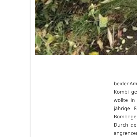
beidenAm
Kombi ge
wollte in
jährige 
Bombogen
Durch de
angrenze