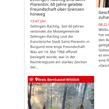
Florentin: 60 Jahre gelebte
Freundschaft über Grenzen
Gesch
hinweg
zuha
13:47 Uhr
08:22
Zeltingen-Rachtig. Seit 60 Jahren
Wittli
verbindet die Moselgemeinde
hat si
Zeltingen-Rachtig und die
den B
französische Stadt Saint-Florentin in
gelegt
Burgund eine enge Freundschaft.
Gotte
Was am 14. Mai 1966 offiziell
es ein
besiegelt wurde, war in der
eine F
Nachkriegszeit ein starkes Zeichen
»Gesc
der…
Kreis Bernkastel-Wittlich