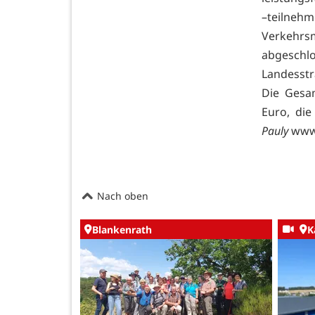
–teilne
Verkehr
abgesch
Landesstr
Die Gesa
Euro, die
Pauly
www
Nach oben
Blankenrath
K