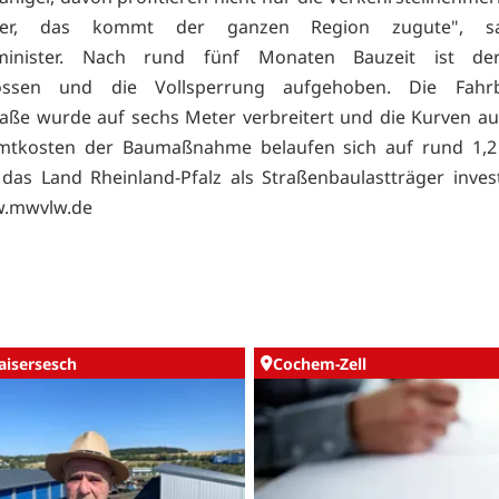
hmer, das kommt der ganzen Region zugute", s
sminister. Nach rund fünf Monaten Bauzeit ist de
lossen und die Vollsperrung aufgehoben. Die Fahr
aße wurde auf sechs Meter verbreitert und die Kurven au
mtkosten der Baumaßnahme belaufen sich auf rund 1,2 
 das Land Rheinland-Pfalz als Straßenbaulastträger inves
.mwvlw.de
aisersesch
Cochem-Zell