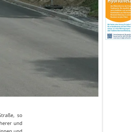
traße, so
icherer und
rinnen und