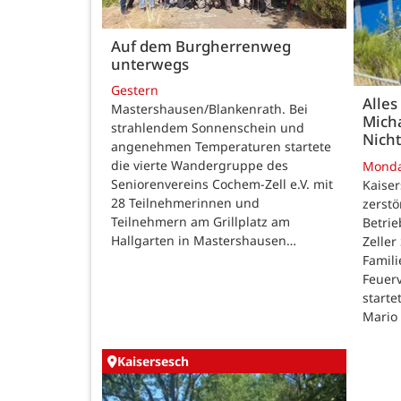
Auf dem Burgherrenweg
unterwegs
Gestern
Alles
Mastershausen/Blankenrath. Bei
Micha
strahlendem Sonnenschein und
Nicht
angenehmen Temperaturen startete
die vierte Wandergruppe des
Mond
Seniorenvereins Cochem-Zell e.V. mit
Kaise
28 Teilnehmerinnen und
zerstö
Teilnehmern am Grillplatz am
Betri
Hallgarten in Mastershausen…
Zeller
Famili
Feuer
starte
Mario
Kaisersesch