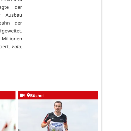
agte der
r Ausbau
bahn der
fgeweitet.
Millionen
tiert.
Foto:
Büchel