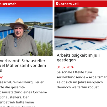
aisersesch
Cochem-Zell
Arbeitslosigkeit im Juli
gestiegen
 verbrannt! Schausteller
el Müller steht vor dem
31.07.2026
s
Saisonale Effekte zum
Ausbildungsende – Arbeitsmar
ay
zeigt sich im Jahresvergleich
rsesch/Greimersburg. Feuer
dennoch weiterhin robust.
rte die gesamte
ebsausstattung eines Cochem-
 Schaustellers. Der
enbetrieb hatte keine