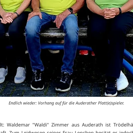
Endlich wieder: Vorhang auf für die Auderather Platt(e)spieler.
lt: Waldemar "Waldi" Zimmer aus Auderath ist Trödelhä
aft. Zum Leidwesen seiner Frau Lenchen besitzt er jedoch