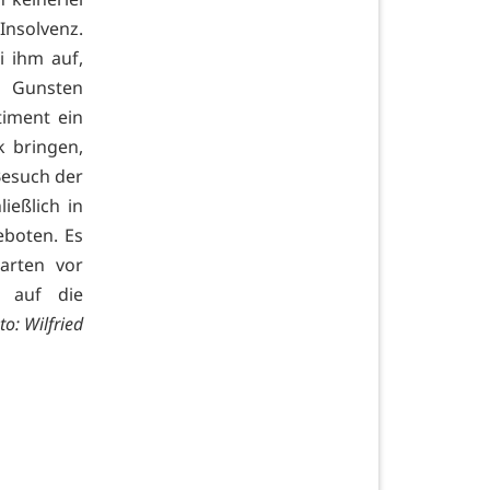
Insolvenz.
i ihm auf,
n Gunsten
timent ein
k bringen,
Besuch der
ießlich in
eboten. Es
arten vor
t auf die
to: Wilfried