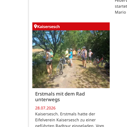
Feuer
starte
Mario
Kaisersesch
Erstmals mit dem Rad
unterwegs
28.07.2026
Kaisersesch. Erstmals hatte der
Eifelverein Kaisersesch zu einer
geführten Radtour eingeladen. Vom