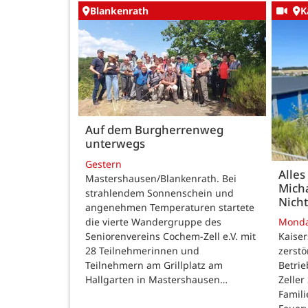
Blankenrath
K
Auf dem Burgherrenweg
unterwegs
Gestern
Alles
Mastershausen/Blankenrath. Bei
Micha
strahlendem Sonnenschein und
Nicht
angenehmen Temperaturen startete
die vierte Wandergruppe des
Mond
Seniorenvereins Cochem-Zell e.V. mit
Kaise
28 Teilnehmerinnen und
zerstö
Teilnehmern am Grillplatz am
Betri
Hallgarten in Mastershausen…
Zeller
Famili