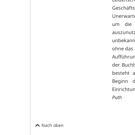
Geschäfts
Unerwarte
um die f
auszunutz
unbekannt
ohne das 
Aufführun
der Buchh
besteht 
Beginn d
Einrichtun
Puth
Nach oben