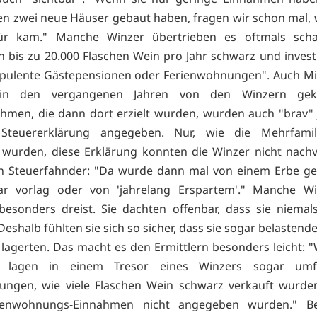
en zwei neue Häuser gebaut haben, fragen wir schon mal,
ür kam." Manche Winzer übertrieben es oftmals scha
n bis zu 20.000 Flaschen Wein pro Jahr schwarz und invest
opulente Gästepensionen oder Ferienwohnungen". Auch M
in den vergangenen Jahren von den Winzern geka
hmen, die dann dort erzielt wurden, wurden auch "brav" 
Steuererklärung angegeben. Nur, wie die Mehrfamil
t wurden, diese Erklärung konnten die Winzer nicht nachv
Ein Steuerfahnder: "Da wurde dann mal von einem Erbe g
ar vorlag oder von 'jahrelang Erspartem'." Manche Wi
besonders dreist. Sie dachten offenbar, dass sie niemals
eshalb fühlten sie sich so sicher, dass sie sogar belastend
 lagerten. Das macht es den Ermittlern besonders leicht: "
a lagen in einem Tresor eines Winzers sogar umf
nungen, wie viele Flaschen Wein schwarz verkauft wurde
rienwohnungs-Einnahmen nicht angegeben wurden." Be