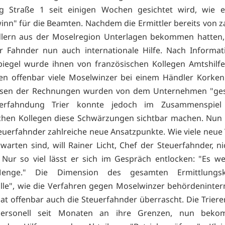
g Straße 1 seit einigen Wochen gesichtet wird, wie ei
inn" für die Beamten. Nachdem die Ermittler bereits von z
lern aus der Moselregion Unterlagen bekommen hatten
er Fahnder nun auch internationale Hilfe. Nach Informa
egel wurde ihnen von französischen Kollegen Amtshilfe 
en offenbar viele Moselwinzer bei einem Händler Korke
ssen der Rechnungen wurden von dem Unternehmen "ges
uerfahndung Trier konnte jedoch im Zusammenspiel
chen Kollegen diese Schwärzungen sichtbar machen. Nun
teuerfahnder zahlreiche neue Ansatzpunkte. Wie viele neue
rwarten sind, will Rainer Licht, Chef der Steuerfahnder, n
. Nur so viel lässt er sich im Gespräch entlocken: "Es w
enge." Die Dimension des gesamten Ermittlungsk
lle", wie die Verfahren gegen Moselwinzer behördeninte
at offenbar auch die Steuerfahnder überrascht. Die Trierer
personell seit Monaten an ihre Grenzen, nun beko