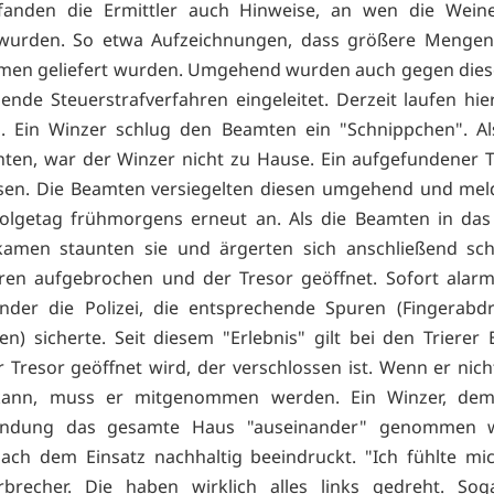
fanden die Ermittler auch Hinweise, an wen die Wein
 wurden. So etwa Aufzeichnungen, dass größere Mengen
men geliefert wurden. Umgehend wurden auch gegen diese
ende Steuerstrafverfahren eingeleitet. Derzeit laufen hi
. Ein Winzer schlug den Beamten ein "Schnippchen". Al
ten, war der Winzer nicht zu Hause. Ein aufgefundener 
sen. Die Beamten versiegelten diesen umgehend und mel
Folgetag frühmorgens erneut an. Als die Beamten in das
kamen staunten sie und ärgerten sich anschließend sch
ren aufgebrochen und der Tresor geöffnet. Sofort alarm
hnder die Polizei, die entsprechende Spuren (Fingerabd
n) sicherte. Seit diesem "Erlebnis" gilt bei den Trierer E
r Tresor geöffnet wird, der verschlossen ist. Wenn er nich
ann, muss er mitgenommen werden. Ein Winzer, de
hndung das gesamte Haus "auseinander" genommen w
ch dem Einsatz nachhaltig beeindruckt. "Ich fühlte mi
rbrecher. Die haben wirklich alles links gedreht. Sog