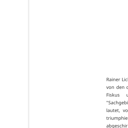
Rainer Li
von den d
Fiskus
"Sachgeb
lautet, v
triumphi
abgeschir