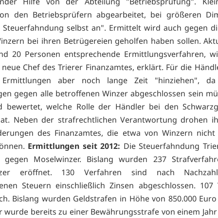
hnder Hilfe von der Abteilung "Betriebsprüfung". Klein
on den Betriebsprüfern abgearbeitet, bei größeren Di
e Steuerfahndung selbst an". Ermittelt wird auch gegen di
inzern bei ihren Betrügereien geholfen haben sollen. Aktu
nd 20 Personen entsprechende Ermittlungsverfahren, wi
r neue Chef des Trierer Finanzamtes, erklärt. Für die Händl
 Ermittlungen aber noch lange Zeit "hinziehen", da
gen gegen alle betroffenen Winzer abgeschlossen sein m
d bewertet, welche Rolle der Händler bei den Schwarzg
hat. Neben der strafrechtlichen Verantwortung drohen 
derungen des Finanzamtes, die etwa von Winzern nicht 
önnen.
Ermittlungen seit 2012:
Die Steuerfahndung Trier
2 gegen Moselwinzer. Bislang wurden 237 Strafverfah
nzer eröffnet. 130 Verfahren sind nach Nachzah
enen Steuern einschließlich Zinsen abgeschlossen. 107
ch. Bislang wurden Geldstrafen in Höhe von 850.000 Euro
r wurde bereits zu einer Bewährungsstrafe von einem Jahr v