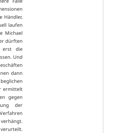
ere Fälle
mensionen
e Händler,
ell laufen
e Michael
er dürften
 erst die
üssen. Und
eschäften
ihnen dann
beglichen
 ermittelt
ren gegen
lung der
 Verfahren
 verhängt.
erurteilt.