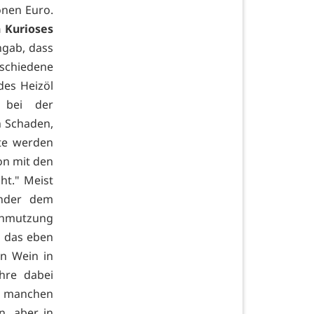
onen Euro.
n Kurioses
ngab, dass
rschiedene
des Heizöl
 bei der
n Schaden,
tte werden
on mit den
t." Meist
hnder dem
chmutzung
t das eben
en Wein in
hre dabei
ei manchen
, aber in