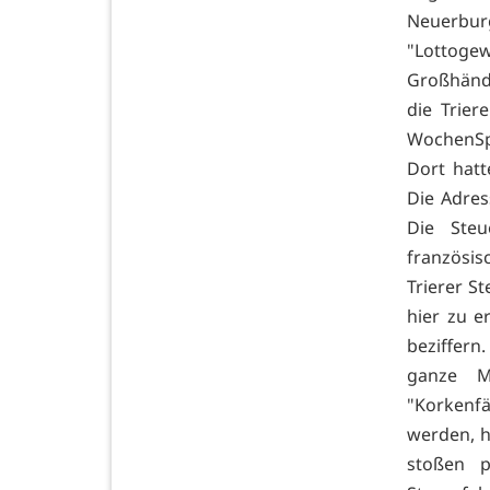
Neuerbur
"Lottogew
Großhänd
die Trier
WochenSpi
Dort hatt
Die Adre
Die Ste
französis
Trierer S
hier zu e
beziffern
ganze M
"Korkenfä
werden, h
stoßen 