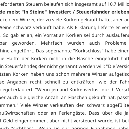
eforderten Steuern belaufen sich insgesamt auf 10,7 Milli
e meist "in Steine" investiert / Steuerfahnder erlebe
ei einem Winzer, der zu viele Korken gekauft hatte, aber a
Weine schwarz verkauft habe. Als Erklärung lieferte er ve
. So gab er an, ein Vorrat an Korken sei durch auslaufen
hbar geworden. Mehrfach wurden auch Probleme
ine angeführt. Das sogenannte "Korkschloss" habe eine
ie Hälfte der Korken nicht in die Flasche eingeführt hä
in Steuerfahnder, der nicht genannt werden will: "Die Versi
tzten Korken haben uns schon mehrere Winzer aufgetisch
ese Angaben recht schnell zu entkräften, wie der Fa
iegel erläutert: "Wenn jemand Korkenverlust durch Vers
aber auch die gleiche Anzahl an Flaschen gekauft hat, pass
ammen." Viele Winzer verkauften den schwarz abgefüllt
raußwirtschaften oder an Feriengäste. Dass über die Ja
iel Geld eingenommen, aber nicht versteuert wurde, ist b
auch "sichtbar". "Wenn sie nur geringe Einnahmen haben