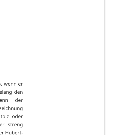
s, wenn er
relang den
enn der
zeichnung
stolz oder
er streng
er Hubert-