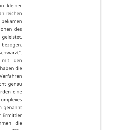
n kleiner
ahlreichen
, bekamen
tionen des
geleistet.
n bezogen.
chwärzt".
 mit den
 haben die
 Verfahren
icht genau
erden eine
omplexes
rn genannt
 Ermittler
mmen die