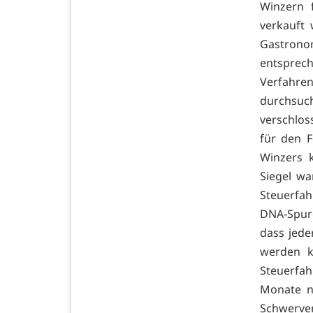
Winzern 
verkauft
Gastrono
entsprech
Verfahren
durchsuch
verschlos
für den 
Winzers 
Siegel wa
Steuerfa
DNA-Spure
dass jede
werden k
Steuerfa
Monate na
Schwerve