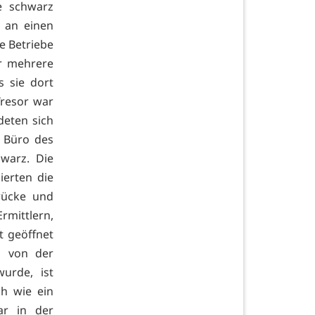
e schwarz
 an einen
 Betriebe
er mehrere
s sie dort
Tresor war
deten sich
 Büro des
warz. Die
ierten die
rücke und
rmittlern,
t geöffnet
m von der
urde, ist
ch wie ein
ar in der