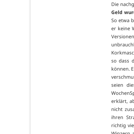
Die nachg
Geld wurd
So etwa b
er keine 
Versionen
unbrauc
Korkmasch
so dass d
können. E
verschmu
seien di
WochenSp
erklärt, 
nicht zus
ihren St
richtig v
Winzern 