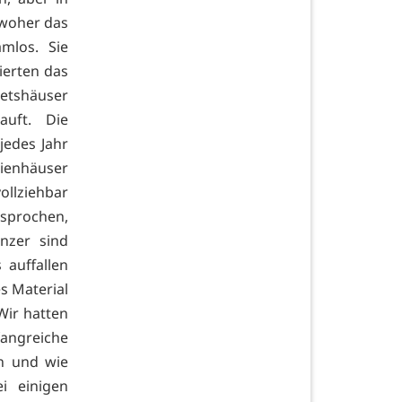
 woher das
mlos. Sie
ierten das
ietshäuser
uft. Die
jedes Jahr
ienhäuser
ollziehbar
esprochen,
nzer sind
 auffallen
es Material
Wir hatten
angreiche
n und wie
i einigen