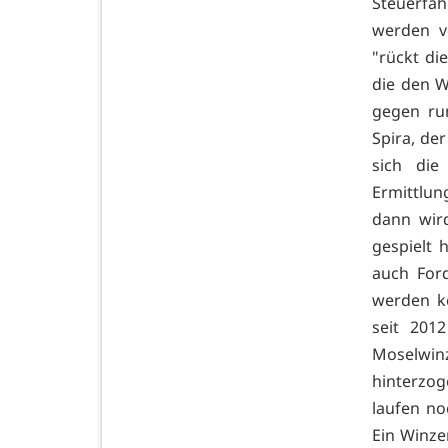
Steuerfa
werden v
"rückt di
die den W
gegen ru
Spira, de
sich die
Ermittlun
dann wir
gespielt 
auch For
werden k
seit 201
Moselwi
hinterzog
laufen no
Ein Winze