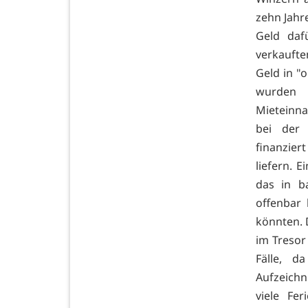
zehn Jahr
Geld daf
verkaufte
Geld in "
wurden 
Mieteinna
bei der 
finanzier
liefern. 
das in b
offenbar 
könnten. D
im Tresor
Fälle, d
Aufzeich
viele Fe