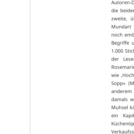
Autoren-
die beide
zweite, 
Mundart w
noch emòh
Begriffe
1.000 Sti
der Lese
Rosemarie
wie ,Hochz
Sopp« (M
anderem 
damals w
Muhsel kò
ein Kapi
Küchenti
Verkaufss