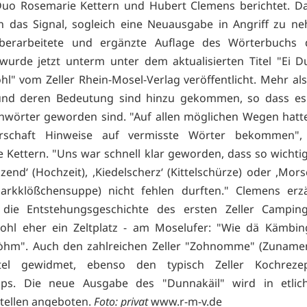
Duo Rosemarie Kettern und Hubert Clemens berichtet. Da
n das Signal, sogleich eine Neuausgabe in Angriff zu n
überarbeitete und ergänzte Auflage des Wörterbuchs d
urde jetzt unterm unter dem aktualisierten Titel "Ei D
l" vom Zeller Rhein-Mosel-Verlag veröffentlicht. Mehr al
 und deren Bedeutung sind hinzu gekommen, so dass es
chwörter geworden sind. "Auf allen möglichen Wegen hatt
rschaft Hinweise auf vermisste Wörter bekommen", 
 Kettern. "Uns war schnell klar geworden, dass so wichtig
end‘ (Hochzeit), ,Kiedelscherz‘ (Kittelschürze) oder ,Mors
arkklößchensuppe) nicht fehlen durften." Clemens erzä
die Entstehungsgeschichte des ersten Zeller Camping
ohl eher ein Zeltplatz - am Moselufer: "Wie dä Kämbin
hm". Auch den zahlreichen Zeller "Zohnomme" (Zunamen)
tel gewidmet, ebenso den typisch Zeller Kochrez
pps. Die neue Ausgabe des "Dunnakäil" wird in etlich
tellen angeboten.
Foto: privat
www.r-m-v.de