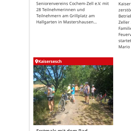
Seniorenvereins Cochem-Zell e.V. mit
Kaise
28 Teilnehmerinnen und
zerstö
Teilnehmern am Grillplatz am
Betri
Hallgarten in Mastershausen…
Zeller
Famili
Feuer
starte
Mario
Kaisersesch
Erstmals mit dem Rad