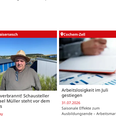
aisersesch
Cochem-Zell
Arbeitslosigkeit im Juli
gestiegen
 verbrannt! Schausteller
el Müller steht vor dem
31.07.2026
s
Saisonale Effekte zum
Ausbildungsende – Arbeitsmar
ay