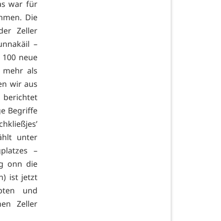
s war für
ehmen. Die
er Zeller
unnakäil –
s 100 neue
 mehr als
en wir aus
berichtet
e Begriffe
chkließjes’
hlt unter
platzes –
g onn die
 ist jetzt
epten und
en Zeller