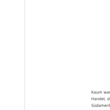
Kaum war 
Handel, d
Südameri