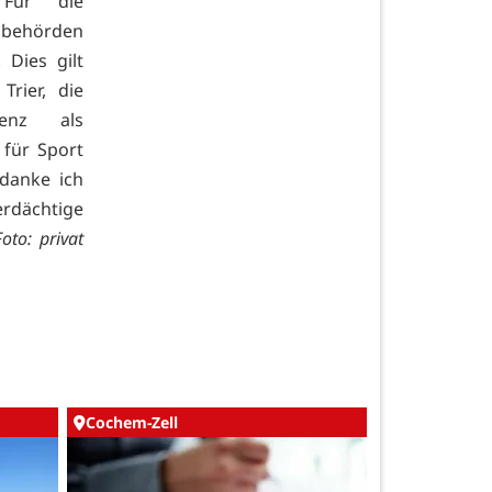
"Für die
hbehörden
 Dies gilt
Trier, die
enz als
 für Sport
 danke ich
rdächtige
Foto: privat
Cochem-Zell