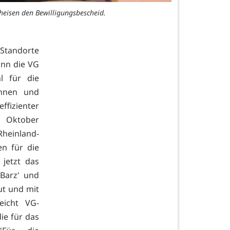
heisen den Bewilligungsbescheid.
 Standorte
ann die VG
l für die
innen und
fizienter
m Oktober
Rheinland-
n für die
jetzt das
,Barz' und
ut und mit
eicht VG-
ie für das