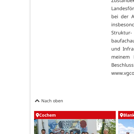
Zustand
Landesfö
bei der A
insbesond
Strukt
baufachau
und Infra
meinem H
Beschluss
www.vgc
Nach oben
Cochem
Blan