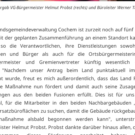
rgab VG-Bürgermeister Helmut Probst (rechts) und Büroleiter Werner T
ndsgemeindeverwaltung Cochem ist zurzeit noch auf fünf
 Mit der geplanten Zusammenführung an einem Standort k
so die Verantwortlichen, ihre Dienstleistungen sowoh
nen und Bürger als auch für die Ortsbürgermeister
ermeister und Gremienvertreter künftig wesentlich ef
. "Nachdem unser Antrag beim Land punktaktuell i
ht wurde, freut es mich außerordentlich, dass das Land 
ese Maßnahme nun fördert und damit auch seine Zusage
gen aus den beiden Fusionen erfüllt. Dies ist für uns 
al, für die Mitarbeiter in den beiden Nachbargebäuden 
Ersatzbüroflächen zu suchen, damit die Gebäude rückgeba
aßnahme alsbald begonnen werden kann", unterstr
ster Helmut Probst. Probst dankte darüber hinaus allen, d