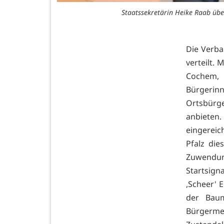
Staatssekretärin Heike Raab übe
Die Verba
verteilt.
Cochem, 
Bürgerin
Ortsbürg
anbieten
eingereic
Pfalz di
Zuwendun
Startsign
,Scheer' 
der Baum
Bürgermei