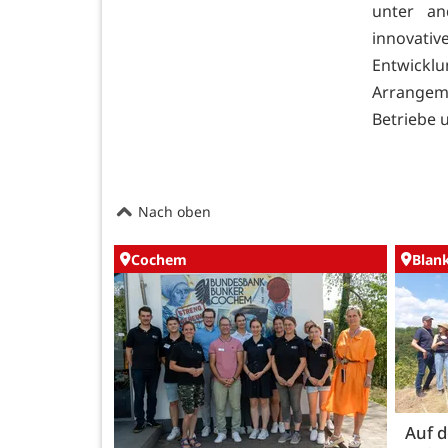
unter an
innovativ
Entwickl
Arrangem
Betriebe u
Nach oben
Cochem
Blan
Auf 