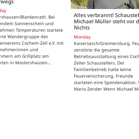
rwegs
day
Alles verbrannt! Schaustel
rshausen/Blankenrath. Bei
Michael Müller steht vor
lendem Sonnenschein und
Nichts
ehmen Temperaturen startete
ierte Wandergruppe des
Monday
envereins Cochem-Zell e.V. mit
Kaisersesch/Greimersburg. Fe
ilnehmerinnen und
zerstörte die gesamte
hmern am Grillplatz am
Betriebsausstattung eines Co
arten in Mastershausen…
Zeller Schaustellers. Der
Familienbetrieb hatte keine
Feuerversicherung. Freunde
starteten eine Spendenaktion.
Mario Zender Wenn Michael M