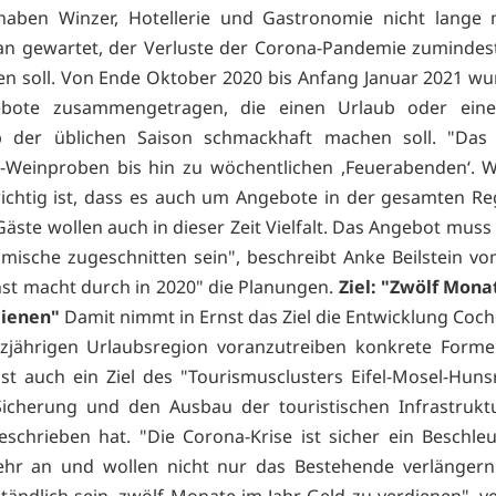
 haben Winzer, Hotellerie und Gastronomie nicht lange 
an gewartet, der Verluste der Corona-Pandemie zumindest
en soll. Von Ende Oktober 2020 bis Anfang Januar 2021 w
bote zusammengetragen, die einen Urlaub oder ein
b der üblichen Saison schmackhaft machen soll. "Das
-Weinproben bis hin zu wöchentlichen ,Feuerabenden‘. W
ichtig ist, dass es auch um Angebote in der gesamten Re
Gäste wollen auch in dieser Zeit Vielfalt. Das Angebot muss
imische zugeschnitten sein", beschreibt Anke Beilstein vom 
st macht durch in 2020" die Planungen.
Ziel: "Zwölf Mona
dienen"
Damit nimmt in Ernst das Ziel die Entwicklung Coch
nzjährigen Urlaubsregion voranzutreiben konkrete Forme
st auch ein Ziel des "Tourismusclusters Eifel-Mosel-Huns
Sicherung und den Ausbau der touristischen Infrastrukt
schrieben hat. "Die Corona-Krise ist sicher ein Beschleu
ehr an und wollen nicht nur das Bestehende verlängern
ständlich sein, zwölf Monate im Jahr Geld zu verdienen", ve