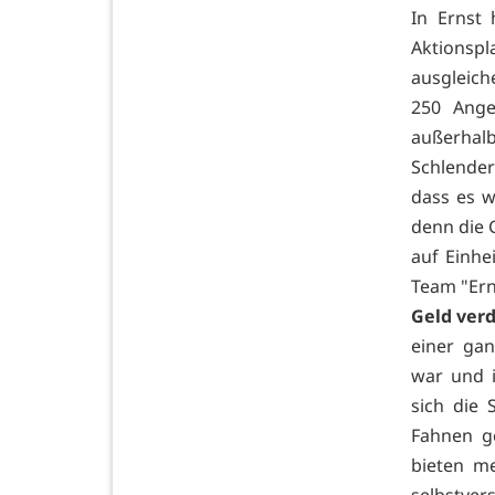
In Ernst
Aktionspl
ausgleich
250 Ange
außerhal
Schlender
dass es w
denn die 
auf Einhe
Team "Ern
Geld ver
einer ga
war und i
sich die 
Fahnen ge
bieten m
selbstver