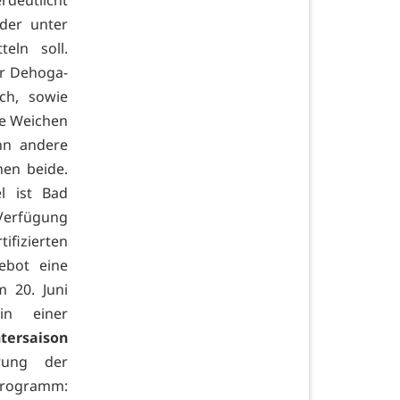
der unter
eln soll.
ler Dehoga-
ch, sowie
ie Weichen
enn andere
nen beide.
l ist Bad
 Verfügung
izierten
ebot eine
m 20. Juni
in einer
tersaison
rung der
Programm: