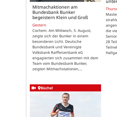
unte
Mitmachaktionen am
Thurs
Bundesbank Bunker
Maste
begeistern Klein und Groß
strah
Gestern
angen
Cochem. Am Mittwoch, 5. August,
die v
zeigte sich der Bunker in einem
Senior
besonderen Licht. Deutsche
28 Te
Bundesbank und Vereinigte
Teilne
Volksbank Raiffeisenbank eG
Hallg
engagierten sich zusammen mit dem
Team vom Bundesbank Bunker,
zeigten Mitmachstationen,…
Büchel