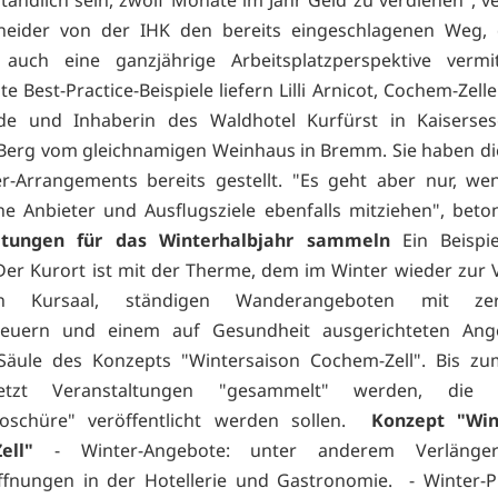
neider von der IHK den bereits eingeschlagenen Weg, 
auch eine ganzjährige Arbeitsplatzperspektive vermitt
 Best-Practice-Beispiele liefern Lilli Arnicot, Cochem-Zel
nde und Inhaberin des Waldhotel Kurfürst in Kaiserses
 Berg vom gleichnamigen Weinhaus in Bremm. Sie haben d
r-Arrangements bereits gestellt. "Es geht aber nur, w
che Anbieter und Ausflugsziele ebenfalls mitziehen", beto
ltungen für das Winterhalbjahr sammeln
Ein Beispie
 Der Kurort ist mit der Therme, dem im Winter wieder zur
en Kursaal, ständigen Wanderangeboten mit zertif
reuern und einem auf Gesundheit ausgerichteten Ang
Säule des Konzepts "Wintersaison Cochem-Zell". Bis zu
jetzt Veranstaltungen "gesammelt" werden, die 
roschüre" veröffentlicht werden sollen.
Konzept "Win
ell"
- Winter-Angebote: unter anderem Verlänge
öffnungen in der Hotellerie und Gastronomie. - Winter-