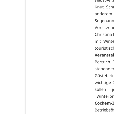
Knut Sch
anderem 
Sogenannte
Vorsitze
Christina
mit Winte
touristis
Veransta
Bertrich.
stehend
Gästebet
wichtige 
sollen 
"Winterb
Cochem-Z
Betriebs