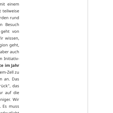
mit einem
 teilweise
urden rund
en Besuch
 geht von
ir wissen,
gion geht,
 aber auch
Initiativ-
te im Jahr
em-Zell zu
n an. Das
rück", das
ur auf die
niger. Wir
. Es muss
rdeutlicht