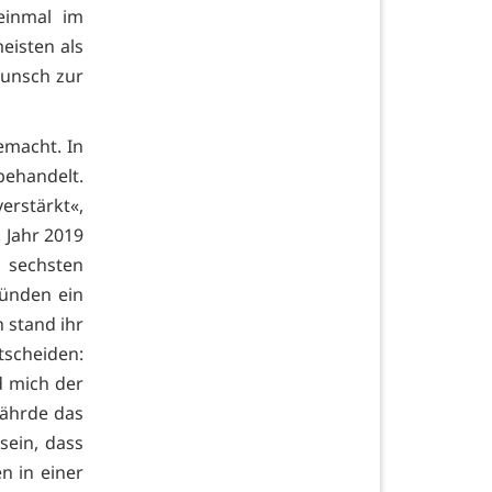
einmal im
eisten als
wunsch zur
emacht. In
behandelt.
erstärkt«,
 Jahr 2019
 sechsten
ründen ein
 stand ihr
tscheiden:
d mich der
fährde das
sein, dass
n in einer