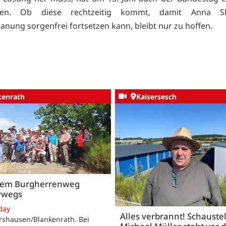
ssen. Ob diese rechtzeitig kommt, damit Anna Sk
lanung sorgenfrei fortsetzen kann, bleibt nur zu hoffen.
kenrath
Kaisersesch
dem Burgherrenweg
rwegs
day
Alles verbrannt! Schaustel
rshausen/Blankenrath. Bei