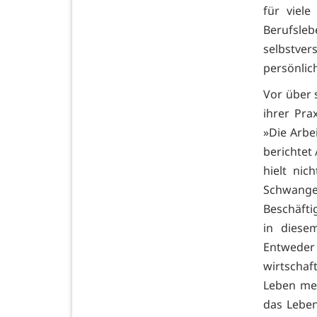
für viel
Berufsleb
selbstver
persönlic
Vor über 
ihrer Pra
»Die Arbe
berichtet
hielt ni
Schwanger
Beschäfti
in diesem
Entweder 
wirtschaf
Leben mei
das Leben