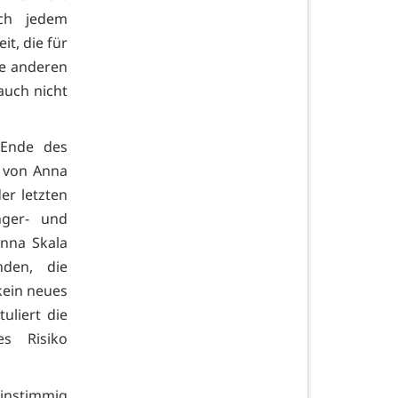
ach jedem
it, die für
ine anderen
auch nicht
 Ende des
t von Anna
er letzten
nger- und
Anna Skala
nden, die
 kein neues
liert die
es Risiko
einstimmig