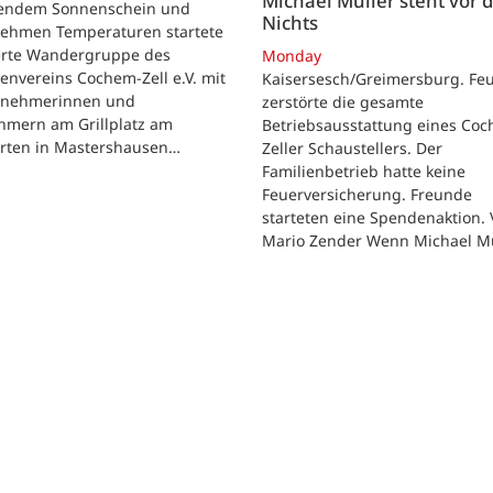
Michael Müller steht vor
lendem Sonnenschein und
Nichts
ehmen Temperaturen startete
ierte Wandergruppe des
Monday
envereins Cochem-Zell e.V. mit
Kaisersesch/Greimersburg. Fe
ilnehmerinnen und
zerstörte die gesamte
hmern am Grillplatz am
Betriebsausstattung eines Co
arten in Mastershausen…
Zeller Schaustellers. Der
Familienbetrieb hatte keine
Feuerversicherung. Freunde
starteten eine Spendenaktion.
Mario Zender Wenn Michael M