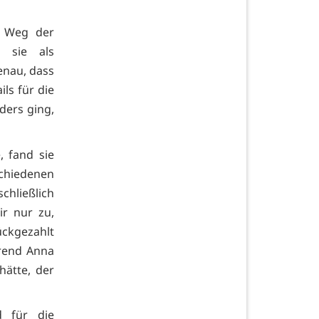
m Weg der
e sie als
enau, dass
ls für die
ders ging,
, fand sie
chiedenen
chließlich
ir nur zu,
ückgezahlt
hrend Anna
hätte, der
d für die