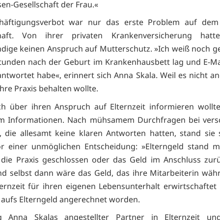
sen-Gesellschaft der Frau.«
häftigungsverbot war nur das erste Problem auf de
haft. Von ihrer privaten Krankenversicherung hatt
ndige keinen Anspruch auf Mutterschutz. »Ich weiß noch g
Stunden nach der Geburt im Krankenhausbett lag und E-Mai
antwortet habe«, erinnert sich Anna Skala. Weil es nicht an
hre Praxis behalten wollte.
ich über ihren Anspruch auf Elternzeit informieren wollte
m Informationen. Nach mühsamem Durchfragen bei vers
, die allesamt keine klaren Antworten hatten, stand sie s
r einer unmöglichen Entscheidung: »Elterngeld stand m
die Praxis geschlossen oder das Geld im Anschluss zur
nd selbst dann wäre das Geld, das ihre Mitarbeiterin wä
ternzeit für ihren eigenen Lebensunterhalt erwirtschaftet 
 aufs Elterngeld angerechnet worden.
g Anna Skalas angestellter Partner in Elternzeit un