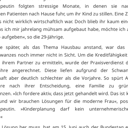
apeutin folgten stressige Monate, in denen sie n
n Patienten nach Hause fuhr, um ihr Kind zu stillen. Eine Ze
s nicht wirklich wirtschaftlich war. Doch blieb ihr kaum e
s ich mir jahrelang mühsam aufgebaut habe, möchte ich 
 aufgeben«, so die 29-Jährige.
re später, als das Thema Hausbau anstand, war das
wanzes noch immer nicht in Sicht. Um die Kreditfähigkei
 ihrem Partner zu ermitteln, wurde der Praxisverdienst d
ahre angerechnet. Diese liefen aufgrund der Schwa
aft aber deutlich schlechter als die Vorjahre. So spürt 
re nach ihrer Entscheidung, eine Familie zu grü
en. »Ich fordere aktiv, dass jetzt gehandelt wird. Das ist
und wir brauchen Lösungen für die moderne Frau«, postu
apeutin. »Kinderplanung darf kein unternehmerisch
.«
 Lösung her muss, hat am 15. Juni auch der Bundestag 