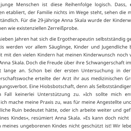
e junge Menschen ist diese Reihenfolge logisch. Dass, 
en etabliert, der Familie nichts im Wege steht, sehen die m
ständlich. Für die 29-jährige Anna Skala wurde der Kinder
hen wie existenziellen Zerreißprobe.
sieben Jahren hat sich die Ergotherapeutin selbstständig g
xis werden vor allem Säuglinge, Kinder und Jugendliche 
it mit den vielen Kindern hat meinen Kinderwunsch noch v
 Anna Skala. Doch die Freude über ihre Schwangerschaft im
cht lange an. Schon bei der ersten Untersuchung in der
schaftswoche erteilte der Arzt ihr aus medizinischen G
gungsverbot. Eine Hiobsbotschaft, denn als Selbstständigen
 Fall keinerlei Unterstützung zu. »Ich sollte mich en
ich mache meine Praxis zu, was für meine Angestellte un
tliche Ruin bedeutet hätte, oder ich arbeite weiter und ge
nes Kindes«, resümiert Anna Skala. »Es kann doch nicht 
 meines ungeborenen Kindes nicht geschützt ist! Wir lebe