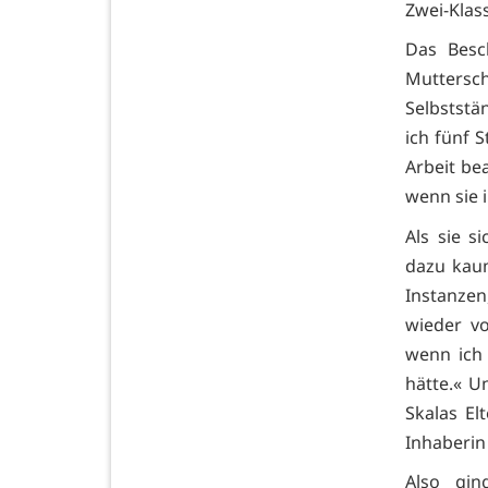
Zwei-Klas
Das Besc
Muttersc
Selbststä
ich fünf 
Arbeit be
wenn sie i
Als sie s
dazu kau
Instanzen
wieder vo
wenn ich 
hätte.« U
Skalas El
Inhaberin
Also gin