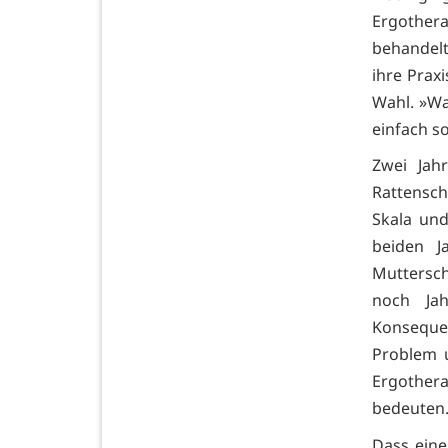
Ergother
behandelte
ihre Praxi
Wahl. »Wa
einfach so
Zwei Jah
Rattensch
Skala und
beiden J
Muttersch
noch Jah
Konsequenz
Problem 
Ergother
bedeuten
Dass eine