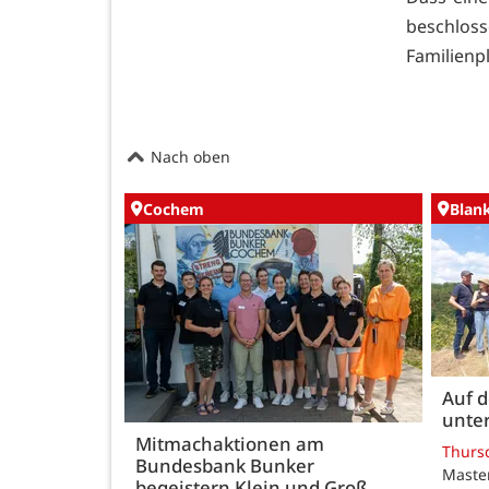
beschlo
Familienp
Nach oben
Cochem
Blan
Auf 
unte
Mitmachaktionen am
Thurs
Bundesbank Bunker
Maste
begeistern Klein und Groß