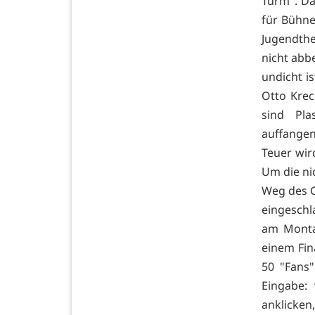
Turm". Da
für Bühne
Jugendth
nicht abbe
undicht is
Otto Kre
sind Pla
auffangen
Teuer wird
Um die ni
Weg des 
eingeschl
am Montag
einem Fin
50 "Fans"
Eingabe:
anklicken,