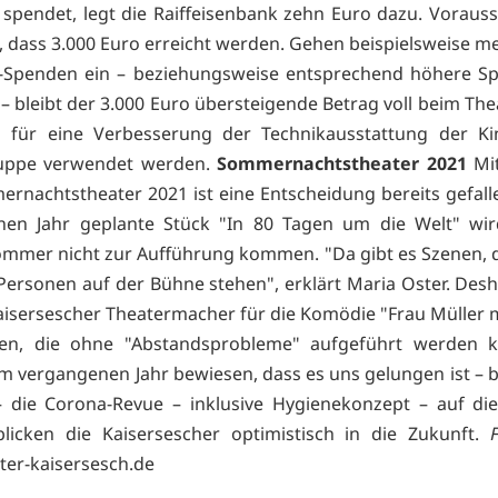
 spendet, legt die Raiffeisenbank zehn Euro dazu. Vorauss
s, dass 3.000 Euro erreicht werden. Gehen beispielsweise me
o-Spenden ein – beziehungsweise entsprechend höhere Sp
 – bleibt der 3.000 Euro übersteigende Betrag voll beim The
 für eine Verbesserung der Technikausstattung der Ki
uppe verwendet werden.
Sommernachtstheater 2021
Mi
rnachtstheater 2021 ist eine Entscheidung bereits gefall
nen Jahr geplante Stück "In 80 Tagen um die Welt" wir
mmer nicht zur Aufführung kommen. "Da gibt es Szenen,
 Personen auf der Bühne stehen", erklärt Maria Oster. Des
Kaisersescher Theatermacher für die Komödie "Frau Müller
den, die ohne "Abstandsprobleme" aufgeführt werden k
im vergangenen Jahr bewiesen, dass es uns gelungen ist – b
 die Corona-Revue – inklusive Hygienekonzept – auf die
 blicken die Kaisersescher optimistisch in die Zukunft.
er-kaisersesch.de