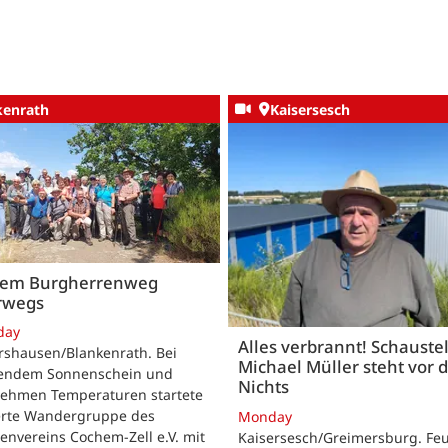
kenrath
Kaisersesch
dem Burgherrenweg
rwegs
day
Alles verbrannt! Schaustel
rshausen/Blankenrath. Bei
Michael Müller steht vor
lendem Sonnenschein und
Nichts
ehmen Temperaturen startete
ierte Wandergruppe des
Monday
envereins Cochem-Zell e.V. mit
Kaisersesch/Greimersburg. Fe