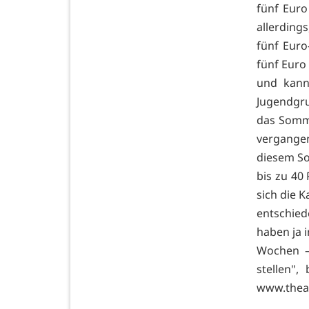
fünf Euro
allerding
fünf Eur
fünf Euro
und kann
Jugendgr
das Somme
vergange
diesem So
bis zu 40
sich die 
entschie
haben ja 
Wochen –
stellen",
www.theat