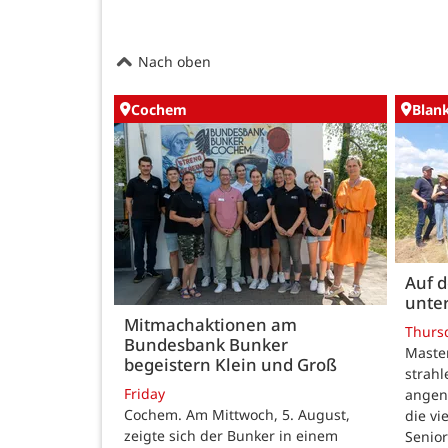
Nach oben
Cochem
Blan
Auf 
unte
Mitmachaktionen am
Thurs
Bundesbank Bunker
Maste
begeistern Klein und Groß
strah
Friday
angen
Cochem. Am Mittwoch, 5. August,
die v
zeigte sich der Bunker in einem
Senior