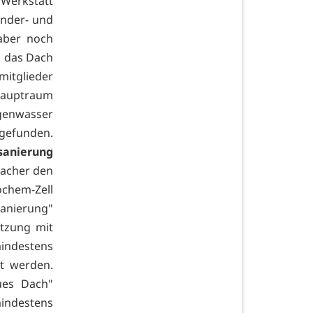
 Werkstatt
inder- und
aber noch
ch das Dach
smitglieder
Hauptraum
genwasser
 gefunden.
sanierung
macher den
chem-Zell
sanierung"
etzung mit
mindestens
ht werden.
ues Dach"
 mindestens