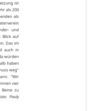
etzung ist
hr als 200
enden als
aterverein
nder- und
t Blick auf
en. Das im
d auch in
 da würden
halb haben
 muss weg"
ann. "Wir
innen vier
 Beine zu
Foto: Pauly