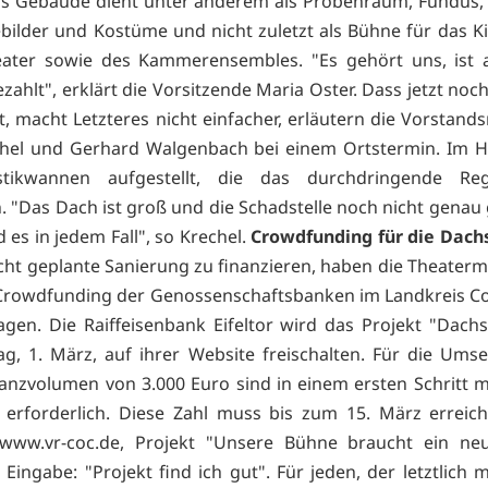
s Gebäude dient unter anderem als Probenraum, Fundus,
bilder und Kostüme und nicht zuletzt als Bühne für das K
eater sowie des Kammerensembles. "Es gehört uns, ist 
zahlt", erklärt die Vorsitzende Maria Oster. Dass jetzt no
t, macht Letzteres nicht einfacher, erläutern die Vorstand
chel und Gerhard Walgenbach bei einem Ortstermin. Im 
stikwannen aufgestellt, die das durchdringende Re
. "Das Dach ist groß und die Schadstelle noch nicht genau
 es in jedem Fall", so Krechel.
Crowdfunding für die Dach
cht geplante Sanierung zu finanzieren, haben die Theater
Crowdfunding der Genossenschaftsbanken im Landkreis Co
agen. Die Raiffeisenbank Eifeltor wird das Projekt "Dach
, 1. März, auf ihrer Website freischalten. Für die Ums
anzvolumen von 3.000 Euro sind in einem ersten Schritt 
 erforderlich. Diese Zahl muss bis zum 15. März erreic
www.vr-coc.de, Projekt "Unsere Bühne braucht ein ne
 Eingabe: "Projekt find ich gut". Für jeden, der letztlich