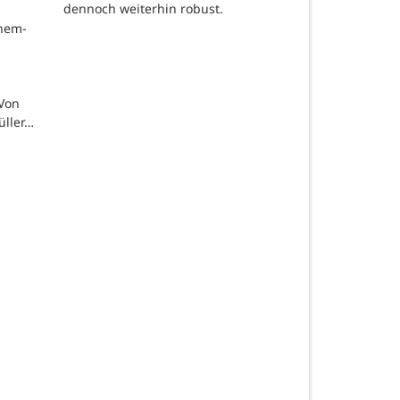
dennoch weiterhin robust.
chem-
 Von
üller…