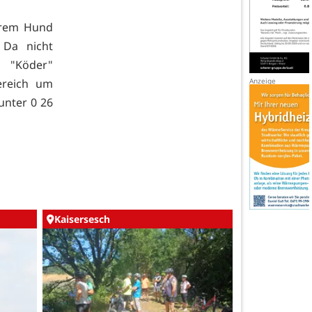
hrem Hund
 Da nicht
e "Köder"
ereich um
unter 0 26
Kaisersesch