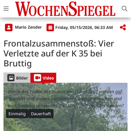
Mario Zender
Friday, 05/15/2026, 06:33 AM
Frontalzusammenstoß: Vier
Verletzte auf der K 35 bei
Bruttig
Bilder
Video
Durch das Laden des Videos von {{domain}} werden ggf.
Cookies und andere persistente Daten geschrieben und
zum Tracking verwendet. Soll das Video geladen werden?
Einmalig
Dauerhaft