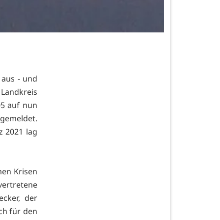
 aus - und
Landkreis
05 auf nun
 gemeldet.
z 2021 lag
men Krisen
vertretene
cker, der
ch für den