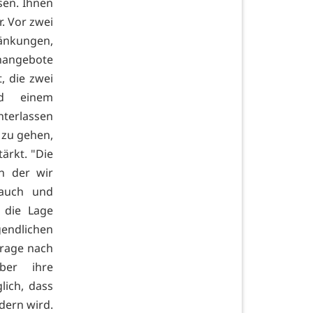
sen. Ihnen
. Vor zwei
ränkungen,
nangebote
t, die zwei
nd einem
terlassen
 zu gehen,
ärkt. "Die
n der wir
 auch und
 die Lage
gendlichen
Frage nach
eber ihre
lich, dass
dern wird.