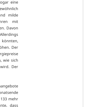
ogar eine
ewöhnlich
und milde
hren mit
en. Davon
Allerdings
 könnten,
Höhen. Der
giepreise
, wie sich
wird. Der
enangebote
Monatsende
d 133 mehr
nte, dass