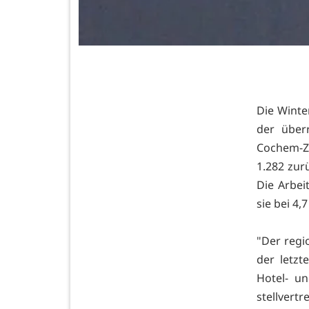
Die Winte
der über
Cochem-Ze
1.282 zur
Die Arbei
sie bei 4,
"Der regi
der letzt
Hotel- u
stellvert