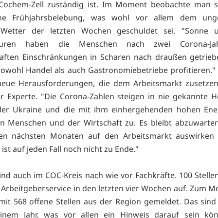
 Cochem-Zell zuständig ist. Im Moment beobachte man s
he Frühjahrsbelebung, was wohl vor allem dem ung
Wetter der letzten Wochen geschuldet sei. "Sonne 
turen haben die Menschen nach zwei Corona-Ja
aften Einschränkungen in Scharen nach draußen getrieb
owohl Handel als auch Gastronomiebetriebe profitieren." 
neue Herausforderungen, die dem Arbeitsmarkt zusetzen
r Experte. "Die Corona-Zahlen steigen in nie gekannte 
 der Ukraine und die mit ihm einhergehenden hohen Ener
n Menschen und der Wirtschaft zu. Es bleibt abzuwarten
den nächsten Monaten auf den Arbeitsmarkt auswirken 
 ist auf jeden Fall noch nicht zu Ende."
ind auch im COC-Kreis nach wie vor Fachkräfte. 100 Stell
Arbeitgeberservice in den letzten vier Wochen auf. Zum 
it 568 offene Stellen aus der Region gemeldet. Das sin
einem Jahr, was vor allen ein Hinweis darauf sein kön