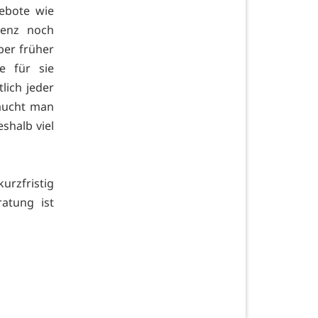
ebote wie
lenz noch
ber früher
e für sie
lich jeder
raucht man
shalb viel
urzfristig
atung ist