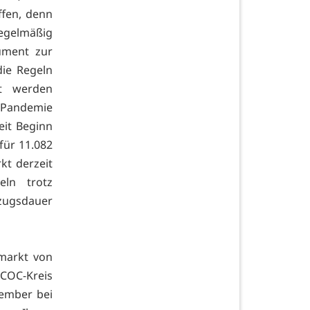
ffen, denn
regelmäßig
rument zur
die Regeln
it werden
n Pandemie
eit Beginn
für 11.082
kt derzeit
eln trotz
zugsdauer
smarkt von
 COC-Kreis
tember bei