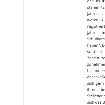
der Beruf
stehen 42
Jahren, a
waren zu
registrier
Jahre m
Schulbet
haben", b
statt sic
Zahlen z
zunehmen
besonder
abschließ
sich gern
ihrer be
Stellenan
sich das 