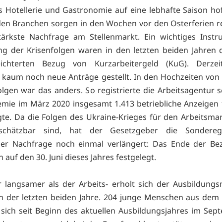
 Hotellerie und Gastronomie auf eine lebhafte Saison ho
den Branchen sorgen in den Wochen vor den Osterferien 
tärkste Nachfrage am Stellenmarkt. Ein wichtiges Inst
g der Krisenfolgen waren in den letzten beiden Jahren 
ichterten Bezug von Kurzarbeitergeld (KuG). Derze
s kaum noch neue Anträge gestellt. In den Hochzeiten vo
olgen war das anders. So registrierte die Arbeitsagentur s
mie im März 2020 insgesamt 1.413 betriebliche Anzeigen 
gte. Da die Folgen des Ukraine-Krieges für den Arbeitsmar
schätzbar sind, hat der Gesetzgeber die Sondereg
der Nachfrage noch einmal verlängert: Das Ende der Be
auf den 30. Juni dieses Jahres festgelegt.
r langsamer als der Arbeits- erholt sich der Ausbildung
n der letzten beiden Jahre. 204 junge Menschen aus dem
sich seit Beginn des aktuellen Ausbildungsjahres im Sep