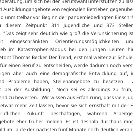
sberatung, um sich bei der Berufswahl unterstützen zu las
4 Ausbildungangebote von regionalen Betrieben gegenüber
lso unmittelbar vor Beginn der pandemiebedingten Einsch
 diesem Zeitpunkt 311 Jugendliche und 373 Stelle
t. "Das zeigt sehr deutlich wie groß die Verunsicherung is
it eingeschränkten Orientierungsmöglichkeiten u
rieb im Katastrophen-Modus bei den jungen Leuten hin
etont Thomas Becker. Der Trend, erst mal weiter zur Schule
h für einen Beruf zu entscheiden, werde dadurch noch verst
eigen aber auch eine demografische Entwicklung auf, i
d Probleme haben, Stellenangebote zu besetzen -
s bei der Ausbildung." Noch sei es allerdings zu früh,
end zu bewerten. "Wir wissen aus Erfah-rung, dass viele Ju
 etwas mehr Zeit lassen, bevor sie sich ernsthaft mit der 
ruflichen Zukunft beschäftigen, während Arbeitg
gebote eher früher melden. Es ist deshalb durchaus mög
Bild im Laufe der nächsten fünf Monate noch deutlich verän