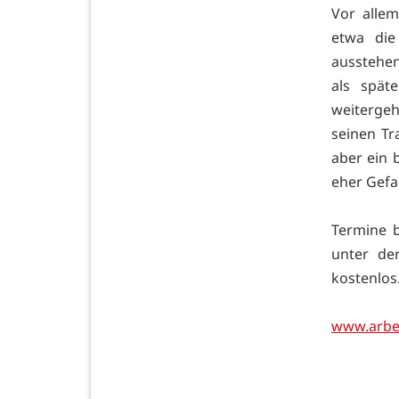
Vor alle
etwa die
ausstehen
als spät
weitergeh
seinen Tr
aber ein 
eher Gefah
Termine b
unter de
kostenlos
www.arbei