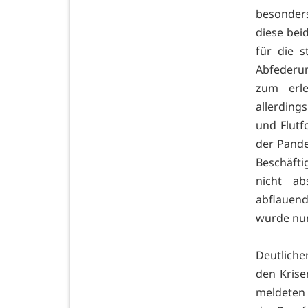
besonders
diese bei
für die s
Abfederun
zum erle
allerding
und Flutf
der Pande
Beschäfti
nicht ab
abflauen
wurde nun 
Deutliche
den Krise
meldeten 