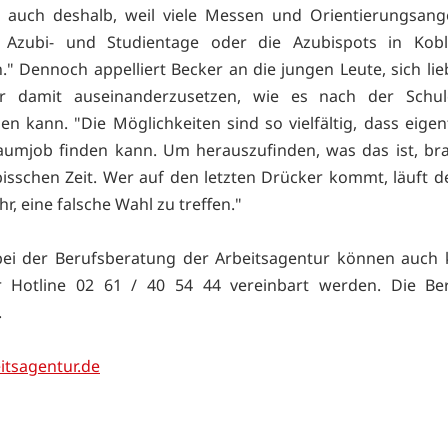
m auch deshalb, weil viele Messen und Orientierungsang
 Azubi- und Studientage oder die Azubispots in Kob
." Dennoch appelliert Becker an die jungen Leute, sich lie
er damit auseinanderzusetzen, wie es nach der Schul
en kann. "Die Möglichkeiten sind so vielfältig, dass eigent
aumjob finden kann. Um herauszufinden, was das ist, b
bisschen Zeit. Wer auf den letzten Drücker kommt, läuft de
r, eine falsche Wahl zu treffen."
ei der Berufsberatung der Arbeitsagentur können auch k
r Hotline 02 61 / 40 54 44 vereinbart werden. Die Ber
.
tsagentur.de