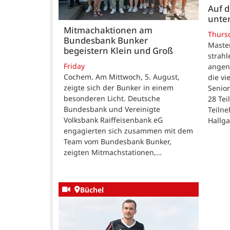
Auf 
unte
Mitmachaktionen am
Thurs
Bundesbank Bunker
Maste
begeistern Klein und Groß
strah
Friday
angen
Cochem. Am Mittwoch, 5. August,
die v
zeigte sich der Bunker in einem
Senior
besonderen Licht. Deutsche
28 Te
Bundesbank und Vereinigte
Teilne
Volksbank Raiffeisenbank eG
Hallg
engagierten sich zusammen mit dem
Team vom Bundesbank Bunker,
zeigten Mitmachstationen,…
Büchel