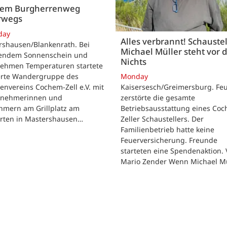
dem Burgherrenweg
rwegs
day
Alles verbrannt! Schaustel
rshausen/Blankenrath. Bei
Michael Müller steht vor
lendem Sonnenschein und
Nichts
ehmen Temperaturen startete
ierte Wandergruppe des
Monday
envereins Cochem-Zell e.V. mit
Kaisersesch/Greimersburg. Fe
ilnehmerinnen und
zerstörte die gesamte
hmern am Grillplatz am
Betriebsausstattung eines Co
arten in Mastershausen…
Zeller Schaustellers. Der
Familienbetrieb hatte keine
Feuerversicherung. Freunde
starteten eine Spendenaktion.
Mario Zender Wenn Michael M