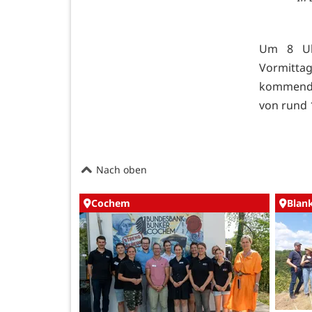
Um 8 Uh
Vormitta
kommende
von rund 
Nach oben
Cochem
Blan