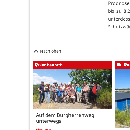
Prognose
bis zu 8
unterdess
Schutzwän
Nach oben
Blankenrath
K
Auf dem Burgherrenweg
unterwegs
Gestern