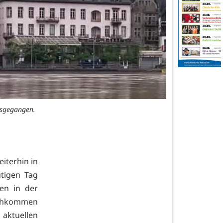
usgegangen.
iterhin in
tigen Tag
en in der
rchkommen
 aktuellen