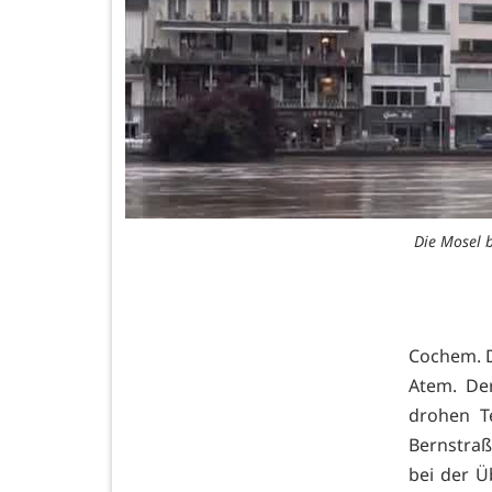
Die Mosel 
Cochem. D
Atem. De
drohen T
Bernstra
bei der Ü