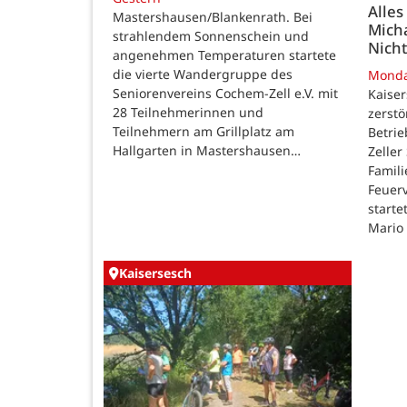
Alles
Mastershausen/Blankenrath. Bei
Micha
strahlendem Sonnenschein und
Nicht
angenehmen Temperaturen startete
die vierte Wandergruppe des
Mond
Seniorenvereins Cochem-Zell e.V. mit
Kaise
28 Teilnehmerinnen und
zerstö
Teilnehmern am Grillplatz am
Betri
Hallgarten in Mastershausen…
Zeller
Famili
Feuer
starte
Mario
Kaisersesch