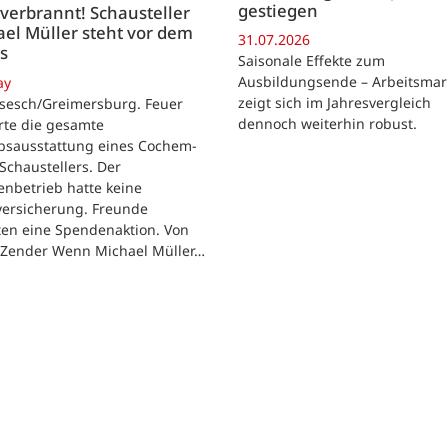
gestiegen
 verbrannt! Schausteller
el Müller steht vor dem
31.07.2026
s
Saisonale Effekte zum
Ausbildungsende – Arbeitsmar
ay
zeigt sich im Jahresvergleich
rsesch/Greimersburg. Feuer
dennoch weiterhin robust.
rte die gesamte
ebsausstattung eines Cochem-
 Schaustellers. Der
enbetrieb hatte keine
versicherung. Freunde
ten eine Spendenaktion. Von
 Zender Wenn Michael Müller…