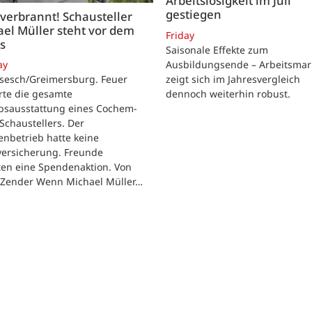
Arbeitslosigkeit im Juli
gestiegen
 verbrannt! Schausteller
el Müller steht vor dem
Friday
s
Saisonale Effekte zum
Ausbildungsende – Arbeitsmar
ay
zeigt sich im Jahresvergleich
rsesch/Greimersburg. Feuer
dennoch weiterhin robust.
rte die gesamte
ebsausstattung eines Cochem-
 Schaustellers. Der
enbetrieb hatte keine
versicherung. Freunde
ten eine Spendenaktion. Von
 Zender Wenn Michael Müller…