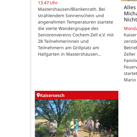
13:47 Uhr
Alles
Mastershausen/Blankenrath. Bei
Micha
strahlendem Sonnenschein und
Nicht
angenehmen Temperaturen startete
die vierte Wandergruppe des
Mond
Seniorenvereins Cochem-Zell e.V. mit
Kaise
28 Teilnehmerinnen und
zerstö
Teilnehmern am Grillplatz am
Betri
Hallgarten in Mastershausen…
Zeller
Famili
Feuer
starte
Mario
Kaisersesch