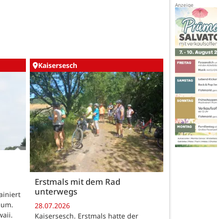
Kaisersesch
Erstmals mit dem Rad
unterwegs
iniert
aum.
28.07.2026
aii.
Kaisersesch. Erstmals hatte der