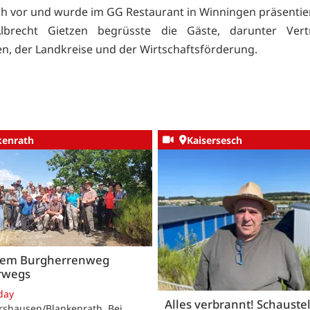
ch vor und wurde im GG Restaurant in Winningen präsentier
lbrecht Gietzen begrüsste die Gäste, darunter Vert
 der Landkreise und der Wirtschaftsförderung.
kenrath
Kaisersesch
dem Burgherrenweg
rwegs
day
Alles verbrannt! Schaustel
rshausen/Blankenrath. Bei