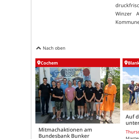
druckfris
Winzer A
Kommunen,
Nach oben
Cochem
Blan
Auf 
unte
Mitmachaktionen am
Thurs
Bundesbank Bunker
Maste