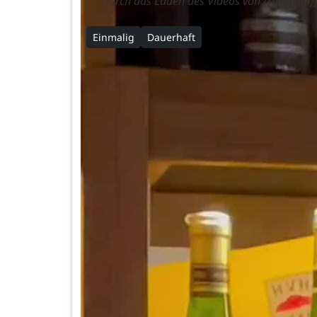
Durch das Laden des Videos von {{domain}}
Einmalig
Dauerhaft