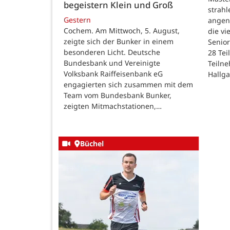
begeistern Klein und Groß
strah
Gestern
angen
Cochem. Am Mittwoch, 5. August,
die v
zeigte sich der Bunker in einem
Senior
besonderen Licht. Deutsche
28 Te
Bundesbank und Vereinigte
Teilne
Volksbank Raiffeisenbank eG
Hallg
engagierten sich zusammen mit dem
Team vom Bundesbank Bunker,
zeigten Mitmachstationen,…
Büchel