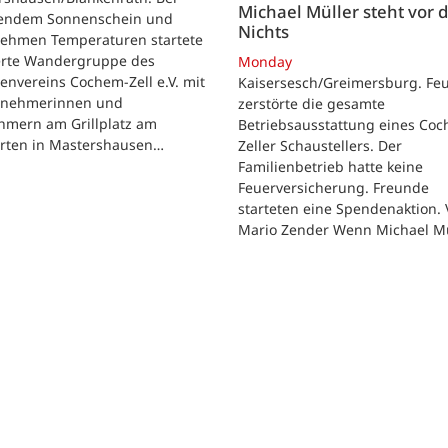
Michael Müller steht vor
lendem Sonnenschein und
Nichts
ehmen Temperaturen startete
ierte Wandergruppe des
Monday
envereins Cochem-Zell e.V. mit
Kaisersesch/Greimersburg. Fe
ilnehmerinnen und
zerstörte die gesamte
hmern am Grillplatz am
Betriebsausstattung eines Co
arten in Mastershausen…
Zeller Schaustellers. Der
Familienbetrieb hatte keine
Feuerversicherung. Freunde
starteten eine Spendenaktion.
Mario Zender Wenn Michael M