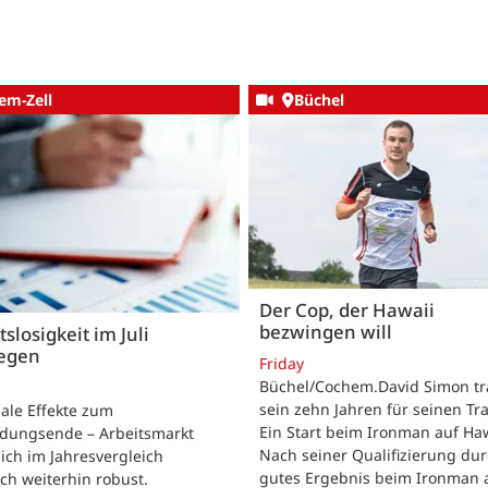
em-Zell
Büchel
Der Cop, der Hawaii
bezwingen will
tslosigkeit im Juli
iegen
Friday
Büchel/Cochem.David Simon tra
sein zehn Jahren für seinen Tr
ale Effekte zum
Ein Start beim Ironman auf Haw
ldungsende – Arbeitsmarkt
Nach seiner Qualifizierung dur
sich im Jahresvergleich
gutes Ergebnis beim Ironman 
h weiterhin robust.