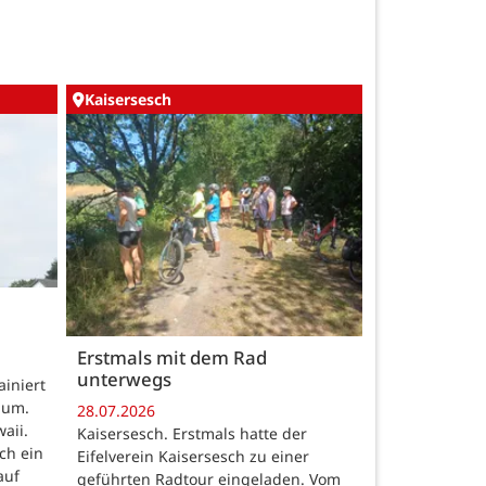
Kaisersesch
Erstmals mit dem Rad
unterwegs
iniert
aum.
28.07.2026
aii.
Kaisersesch. Erstmals hatte der
ch ein
Eifelverein Kaisersesch zu einer
auf
geführten Radtour eingeladen. Vom