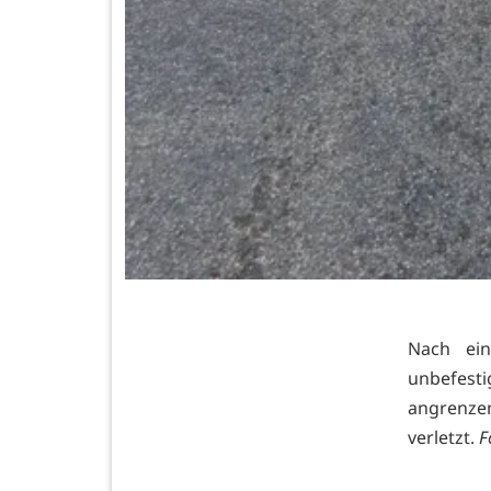
Nach ein
unbefest
angrenze
verletzt.
F