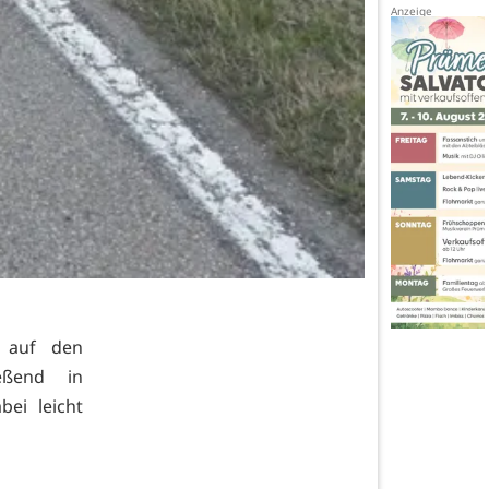
w auf den
ießend in
ei leicht