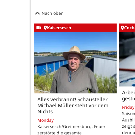
Nach oben
Kaisersesch
Coch
Arbei
gest
Alles verbrannt! Schausteller
Michael Müller steht vor dem
Friday
Nichts
Saison
Ausbi
Monday
zeigt 
Kaisersesch/Greimersburg. Feuer
dennoc
zerstörte die gesamte