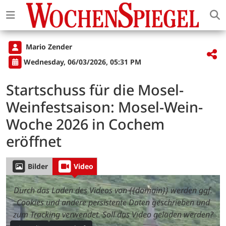
Mario Zender
Wednesday, 06/03/2026, 05:31 PM
Startschuss für die Mosel-
Weinfestsaison: Mosel-Wein-
Woche 2026 in Cochem
eröffnet
Bilder
Video
Durch das Laden des Videos von {{domain}} werden ggf.
Cookies und andere persistente Daten geschrieben und
zum Tracking verwendet. Soll das Video geladen werden?