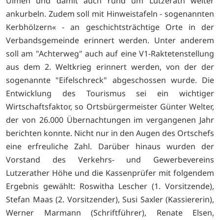
Ulmen und damit auch rund um Lutzerath weiter
ankurbeln. Zudem soll mit Hinweistafeln - sogenannten
Kerbhölzern« - an geschichtsträchtige Orte in der
Verbandsgemeinde erinnert werden. Unter anderem
soll am "Achterweg" auch auf eine V1-Raktetenstellung
aus dem 2. Weltkrieg erinnert werden, von der der
sogenannte "Eifelschreck" abgeschossen wurde. Die
Entwicklung des Tourismus sei ein wichtiger
Wirtschaftsfaktor, so Ortsbürgermeister Günter Welter,
der von 26.000 Übernachtungen im vergangenen Jahr
berichten konnte. Nicht nur in den Augen des Ortschefs
eine erfreuliche Zahl. Darüber hinaus wurden der
Vorstand des Verkehrs- und Gewerbevereins
Lutzerather Höhe und die Kassenprüfer mit folgendem
Ergebnis gewählt: Roswitha Lescher (1. Vorsitzende),
Stefan Maas (2. Vorsitzender), Susi Saxler (Kassiererin),
Werner Marmann (Schriftführer), Renate Elsen,