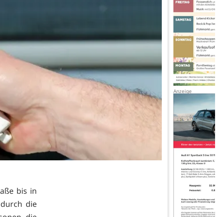
aße bis in
durch die
sonen, die