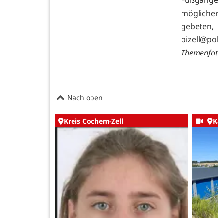
mögliche
gebeten
pizell@po
Themenfoto
Nach oben
Kreis Cochem-Zell
K