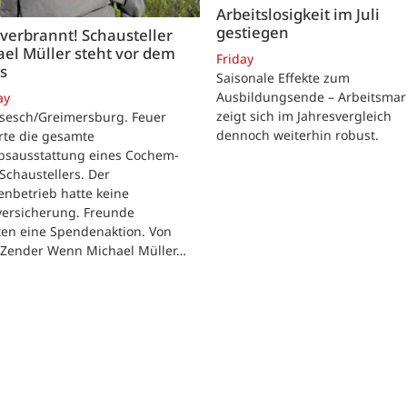
Arbeitslosigkeit im Juli
gestiegen
 verbrannt! Schausteller
el Müller steht vor dem
Friday
s
Saisonale Effekte zum
Ausbildungsende – Arbeitsmar
ay
zeigt sich im Jahresvergleich
rsesch/Greimersburg. Feuer
dennoch weiterhin robust.
rte die gesamte
ebsausstattung eines Cochem-
 Schaustellers. Der
enbetrieb hatte keine
versicherung. Freunde
ten eine Spendenaktion. Von
 Zender Wenn Michael Müller…