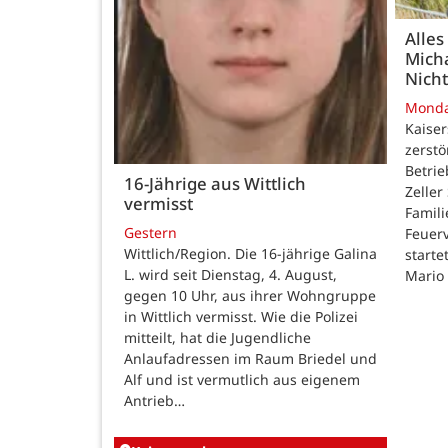
Alles
Micha
Nicht
Mond
Kaise
zerstö
Betri
16-Jährige aus Wittlich
Zeller
vermisst
Famili
Gestern
Feuer
Wittlich/Region. Die 16-jährige Galina
starte
L. wird seit Dienstag, 4. August,
Mario
gegen 10 Uhr, aus ihrer Wohngruppe
in Wittlich vermisst. Wie die Polizei
mitteilt, hat die Jugendliche
Anlaufadressen im Raum Briedel und
Alf und ist vermutlich aus eigenem
Antrieb…