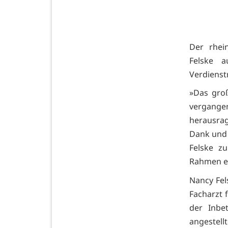
Der rhein
Felske a
Verdienst
»Das gro
vergange
herausrag
Dank und 
Felske z
Rahmen ei
Nancy Fel
Facharzt f
der Inbe
angestell