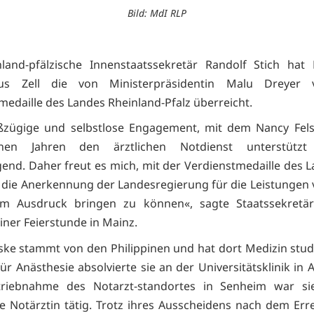
Bild: MdI RLP
land-pfälzische Innenstaatssekretär Randolf Stich hat
us Zell die von Ministerpräsidentin Malu Dreyer v
medaille des Landes Rheinland-Pfalz überreicht.
ßzügige und selbstlose Engagement, mit dem Nancy Fels
nen Jahren den ärztlichen Notdienst unterstützt
end. Daher freut es mich, mit der Verdienstmedaille des 
die Anerkennung der Landesregierung für die Leistungen
um Ausdruck bringen zu können«, sagte Staatssekretär
ner Feierstunde in Mainz.
ske stammt von den Philippinen und hat dort Medizin studi
ür Anästhesie absolvierte sie an der Universitätsklinik in
triebnahme des Notarzt-standortes in Senheim war sie
te Notärztin tätig. Trotz ihres Ausscheidens nach dem Err