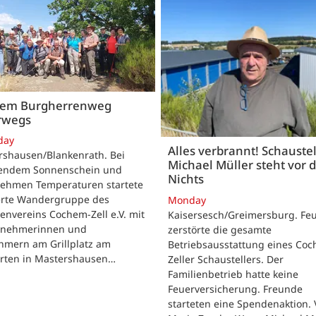
dem Burgherrenweg
rwegs
day
Alles verbrannt! Schaustel
rshausen/Blankenrath. Bei
Michael Müller steht vor
lendem Sonnenschein und
Nichts
ehmen Temperaturen startete
ierte Wandergruppe des
Monday
envereins Cochem-Zell e.V. mit
Kaisersesch/Greimersburg. Fe
ilnehmerinnen und
zerstörte die gesamte
hmern am Grillplatz am
Betriebsausstattung eines Co
arten in Mastershausen…
Zeller Schaustellers. Der
Familienbetrieb hatte keine
Feuerversicherung. Freunde
starteten eine Spendenaktion.