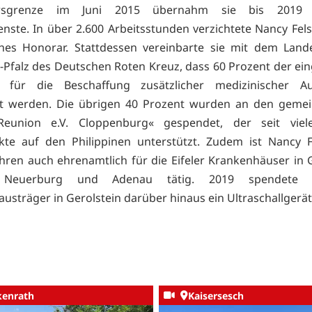
tersgrenze im Juni 2015 übernahm sie bis 2019 w
enste. In über 2.600 Arbeitsstunden verzichtete Nancy Fels
ches Honorar. Stattdessen vereinbarte sie mit dem Lan
-Pfalz des Deutschen Roten Kreuz, dass 60 Prozent der ei
 für die Beschaffung zusätzlicher medizinischer Au
t werden. Die übrigen 40 Prozent wurden an den gemei
Reunion e.V. Cloppenburg« gespendet, der seit viel
ekte auf den Philippinen unterstützt. Zudem ist Nancy F
ahren auch ehrenamtlich für die Eifeler Krankenhäuser in G
, Neuerburg und Adenau tätig. 2019 spendete
usträger in Gerolstein darüber hinaus ein Ultraschallgerät
kenrath
Kaisersesch