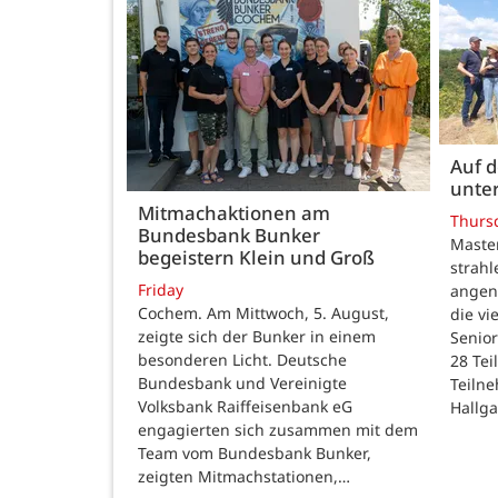
Auf 
unte
Mitmachaktionen am
Thurs
Bundesbank Bunker
Maste
begeistern Klein und Groß
strah
Friday
angen
Cochem. Am Mittwoch, 5. August,
die v
zeigte sich der Bunker in einem
Senior
besonderen Licht. Deutsche
28 Te
Bundesbank und Vereinigte
Teilne
Volksbank Raiffeisenbank eG
Hallg
engagierten sich zusammen mit dem
Team vom Bundesbank Bunker,
zeigten Mitmachstationen,…