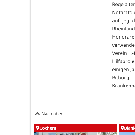
Regelal
Notarztdi
auf jegli
Rheinland
Honorare
verwende
Verein »
Hilfsproj
einigen J
Bitburg
Krankenha
Nach oben
Cochem
Blan