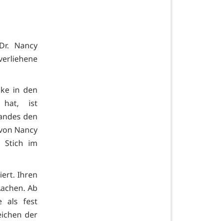
 Dr. Nancy
erliehene
ke in den
 hat, ist
Landes den
 von Nancy
 Stich im
ert. Ihren
 Aachen. Ab
 als fest
eichen der