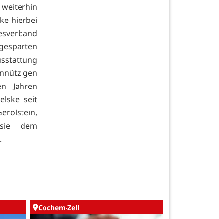
eiterhin
ke hierbei
desverband
ngesparten
sstattung
nnützigen
en Jahren
elske seit
erolstein,
 sie dem
.
Cochem-Zell