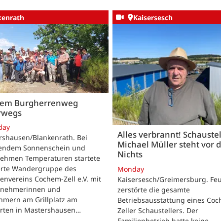
kenrath
Kaisersesch
dem Burgherrenweg
rwegs
day
Alles verbrannt! Schaustel
rshausen/Blankenrath. Bei
Michael Müller steht vor
lendem Sonnenschein und
Nichts
ehmen Temperaturen startete
ierte Wandergruppe des
Monday
envereins Cochem-Zell e.V. mit
Kaisersesch/Greimersburg. Fe
ilnehmerinnen und
zerstörte die gesamte
hmern am Grillplatz am
Betriebsausstattung eines Co
arten in Mastershausen…
Zeller Schaustellers. Der
Familienbetrieb hatte keine