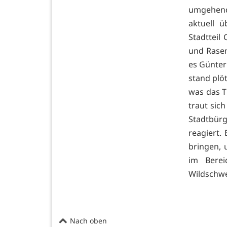
umgehend
aktuell 
Stadtteil
und Rasen
es Günter
stand plöt
was das T
traut sic
Stadtbür
reagiert.
bringen,
im Bere
Wildschwe
Nach oben