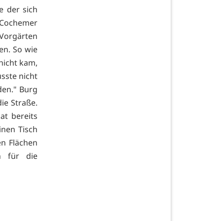
 der sich
 Cochemer
 Vorgärten
en. So wie
hicht kam,
usste nicht
den." Burg
ie Straße.
t bereits
inen Tisch
n Flächen
 für die