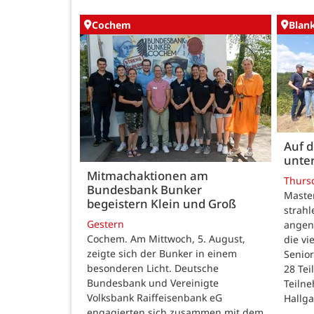
Cochem
Blan
Auf 
unte
Mitmachaktionen am
Thurs
Bundesbank Bunker
Maste
begeistern Klein und Groß
strah
Gestern
angen
Cochem. Am Mittwoch, 5. August,
die v
zeigte sich der Bunker in einem
Senior
besonderen Licht. Deutsche
28 Te
Bundesbank und Vereinigte
Teilne
Volksbank Raiffeisenbank eG
Hallg
engagierten sich zusammen mit dem