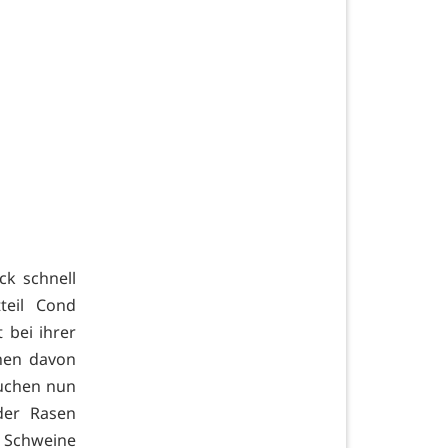
k schnell
teil Cond
 bei ihrer
hen davon
suchen nun
der Rasen
 Schweine