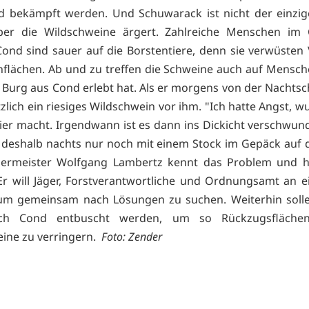
 bekämpft werden. Und Schuwarack ist nicht der einzige
über die Wildschweine ärgert. Zahlreiche Menschen im
 Cond sind sauer auf die Borstentiere, denn sie verwüsten
flächen. Ab und zu treffen die Schweine auch auf Mensch
 Burg aus Cond erlebt hat. Als er morgens von der Nachtsc
zlich ein riesiges Wildschwein vor ihm. "Ich hatte Angst, w
ier macht. Irgendwann ist es dann ins Dickicht verschwun
h deshalb nachts nur noch mit einem Stock im Gepäck auf d
germeister Wolfgang Lambertz kennt das Problem und ha
 Er will Jäger, Forstverantwortliche und Ordnungsamt an e
 um gemeinsam nach Lösungen zu suchen. Weiterhin solle
ich Cond entbuscht werden, um so Rückzugsflächen
ine zu verringern.
Foto: Zender