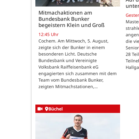
unte
Mitmachaktionen am
Geste
Bundesbank Bunker
Maste
begeistern Klein und Groß
strah
12:45 Uhr
angen
Cochem. Am Mittwoch, 5. August,
die v
zeigte sich der Bunker in einem
Senior
besonderen Licht. Deutsche
28 Te
Bundesbank und Vereinigte
Teilne
Volksbank Raiffeisenbank eG
Hallg
engagierten sich zusammen mit dem
Team vom Bundesbank Bunker,
zeigten Mitmachstationen,…
Büchel