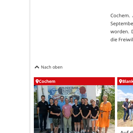
Cochem. 
September
worden. D
die Freiw
Nach oben
Cochem
Blan
Auf 