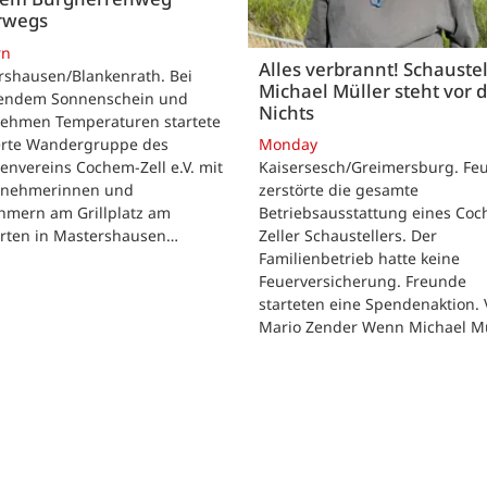
rwegs
rn
Alles verbrannt! Schaustel
rshausen/Blankenrath. Bei
Michael Müller steht vor
lendem Sonnenschein und
Nichts
ehmen Temperaturen startete
ierte Wandergruppe des
Monday
envereins Cochem-Zell e.V. mit
Kaisersesch/Greimersburg. Fe
ilnehmerinnen und
zerstörte die gesamte
hmern am Grillplatz am
Betriebsausstattung eines Co
arten in Mastershausen…
Zeller Schaustellers. Der
Familienbetrieb hatte keine
Feuerversicherung. Freunde
starteten eine Spendenaktion.
Mario Zender Wenn Michael M