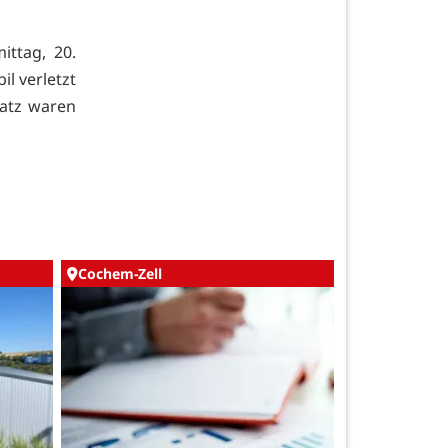
ttag, 20.
l verletzt
satz waren
Cochem-Zell