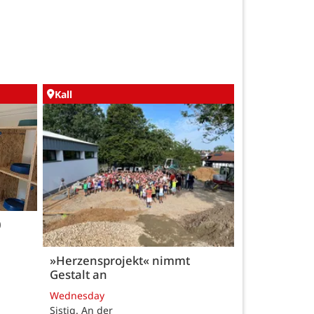
Kall
0
»Herzensprojekt« nimmt
Gestalt an
Wednesday
Sistig. An der