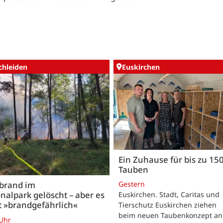
chleiden
Euskirchen
Ein Zuhause für bis zu 15
Tauben
Gestern
brand im
nalpark gelöscht – aber es
Euskirchen. Stadt, Caritas und
t »brandgefährlich«
Tierschutz Euskirchen ziehen
beim neuen Taubenkonzept an
 Uhr