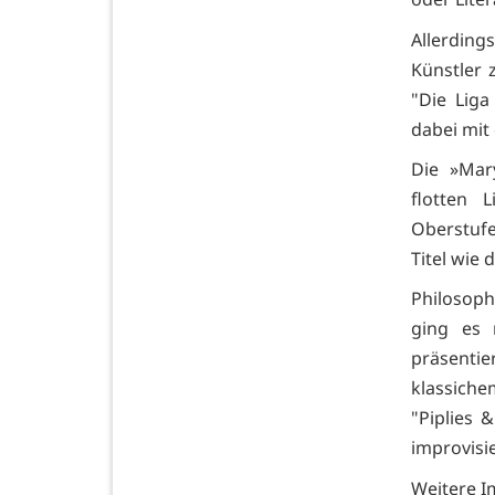
Allerding
Künstler 
"Die Liga
dabei mi
Die »Mar
flotten 
Oberstufe
Titel wie 
Philosoph
ging es 
präsentie
klassiche
"Piplies 
improvisi
Weitere I