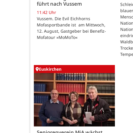
führt nach Vussem
Schle
blauer
11:42 Uhr
Mensc
Vussem. Die Evil Eichhorns
Nation
Mofasportbande ist am Mittwoch,
Natio
12. August, Gastgeber bei Benefiz-
eindri
Mofatour »MoMoTo«
Waldb
Trock
Tempe
Euskirchen
Seniorenverein MiA wächst