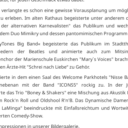
s verlangte es schon eine gewisse Vorausplanung um mögli
zu erleben. Im alten Rathaus begeisterte unter anderem 
 der alternativen Karnevalisten" das Publikum und wech
t dem Duo Mimikry und dessen pantomimischen Programm 
yTones Big Band« begeisterte das Publikum im Stadtth
Liedern der Beatles und animierte auch zum Mitsi
nchor der Marienschule Euskirchen "Mary`s Voices" brach
den Ärzte-Hit "Schrei nach Liebe“ zu Gehör.
ierte in dem einen Saal des Welcome Parkhotels "Nisse B
nebenan mit der Band "ICONS5" rockig zu. In der Ju
rte das Trio "Boney & Shakers" eine Mischung aus Akustik R
m Rock'n Roll und Oldshool R'n'B. Das Dynamische Dame
& LaMinga" beeindruckte mit Einfallsreichtum und Wortwit
erten Comedy-Show.
mpressionen in unserer Bildergalerie.