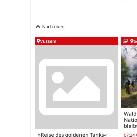
Nach oben
Vussem
S
Wald
Natio
bleib
»Reise des goldenen Tanks«
07:24