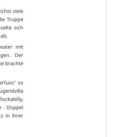
chst viele
die Truppe
selte sich
ab.
eater mit
ngen. Der
te brachte
arfuss" so
gendvilla
ockabilly,
n - Doppel
z in ihrer