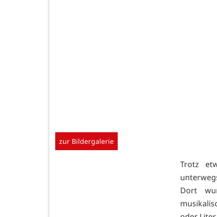
zur Bildergalerie
Trotz et
unterwegs
Dort wur
musikali
oder Lite