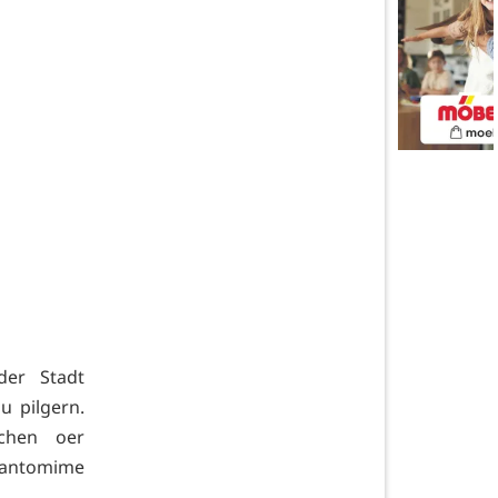
der Stadt
u pilgern.
schen oer
Pantomime