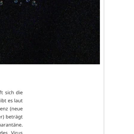
t sich die
ibt es laut
denz (neue
r) beträgt
uarantäne.
des Virus