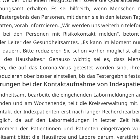
rt werden und einen Testgutschein sowie die Quarantäne
ungsamt erhalten. Es sei hilfreich, wenn Menschen 
 Testergebnis den Personen, mit denen sie in den letzten T
atten, vorab informieren. „Wir werden uns weiterhin telefo
ch bei den Personen mit Risikokontakt melden“, betont
der Leiter des Gesundheitsamtes. „Es kann im Moment nu
 dauern. Bitte reduzieren Sie schon vorher möglichst all
b des Haushaltes.“ Genauso wichtig sei es, dass Men
n, die auf das Corona-Virus getestet worden sind, ihre
eduzieren ober besser einstellen, bis das Testergebnis fests
rungen bei der Kontaktaufnahme von Indexpati
ndheitsamt bearbeite die eingehenden Labormeldungen au
den und am Wochenende, teilt die Kreisverwaltung mit. 
ontakt der Indexpatienten erst nach langer Recherchearbei
glich, da auf den Labormeldungen in letzter Zeit häu
ummern der Patientinnen und Patienten eingetragen wu
tsamt bittet die Hausärzte und Labore darum, verstärkt