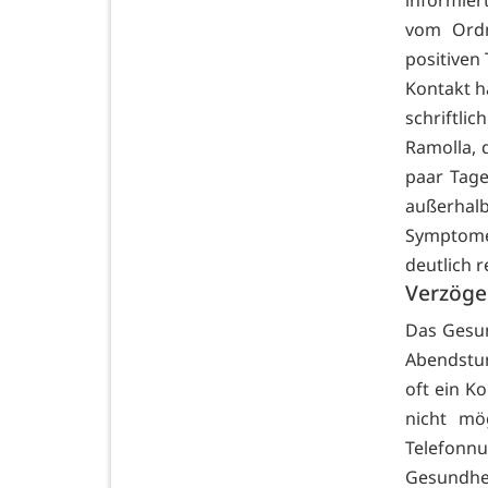
informie
vom Ordn
positiven
Kontakt h
schriftli
Ramolla, 
paar Tage
außerhal
Symptome
deutlich r
Verzöge
Das Gesu
Abendstun
oft ein K
nicht mö
Telefonn
Gesundhei