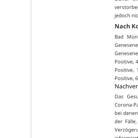
verstorbe
jedoch ni
Nach K
Bad Müns
Genesene
Genesene,
Positive,
Positive,
Positive, 
Nachver
Das Gesu
Corona-P
bei denen
der Fäll
Verzöge