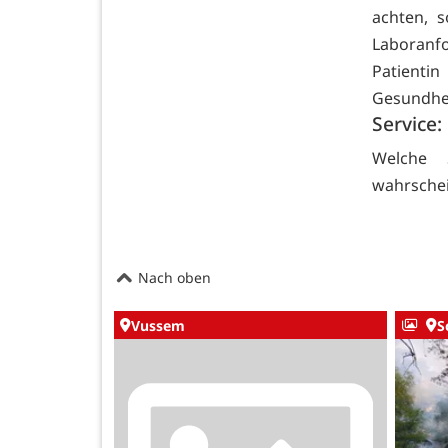
achten, 
Laboranf
Patienti
Gesundhei
Service:
Welche 
wahrschei
Nach oben
Vussem
S