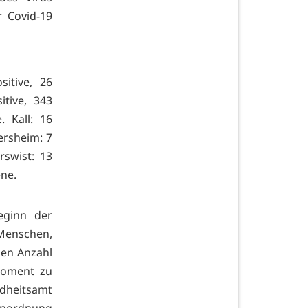
r Covid-19
itive, 26
tive, 343
. Kall: 16
ersheim: 7
rswist: 13
ene.
eginn der
Menschen,
hen Anzahl
Moment zu
heitsamt