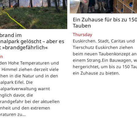
Ein Zuhause für bis zu 15
Tauben
Thursday
brand im
nalpark gelöscht – aber es
Euskirchen. Stadt, Caritas und
t »brandgefährlich«
Tierschutz Euskirchen ziehen
beim neuen Taubenkonzept an
rn
einem Strang.Ein Bauwagen, 
iden Hohe Temperaturen und
hergerichtet, um bis zu 150 T
 Himmel ziehen derzeit viele
ein Zuhause zu bieten.
hen in die Natur und in den
alpark Eifel. Die
nalparkverwaltung warnt
nglich davor, die
randgefahr bei der aktuellen
enheit und den extremen
raturen zu…