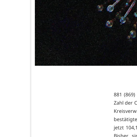
881 (869)
Zahl der C
Kreisverw
bestätigt
jetzt 104
Bisher s