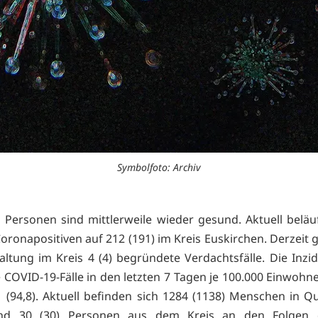
Symbolfoto: Archiv
 Personen sind mittlerweile wieder gesund. Aktuell beläuf
oronapositiven auf 212 (191) im Kreis Euskirchen. Derzeit g
altung im Kreis 4 (4) begründete Verdachtsfälle. Die Inzi
e COVID-19-Fälle in den letzten 7 Tagen je 100.000 Einwohne
,1 (94,8). Aktuell befinden sich 1284 (1138) Menschen in Q
ind 30 (30) Personen aus dem Kreis an den Folgen 