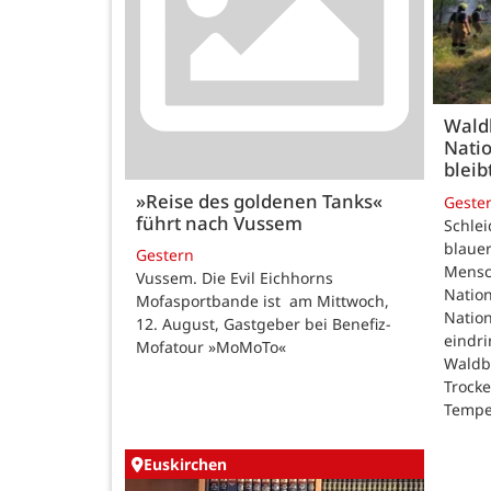
Wald
Natio
bleib
»Reise des goldenen Tanks«
Geste
führt nach Vussem
Schle
blauer
Gestern
Mensc
Vussem. Die Evil Eichhorns
Nation
Mofasportbande ist am Mittwoch,
Natio
12. August, Gastgeber bei Benefiz-
eindri
Mofatour »MoMoTo«
Waldb
Trock
Tempe
Euskirchen