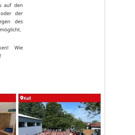
s auf den
 oder der
legen des
möglicht.
cken! Wie
!
Kall