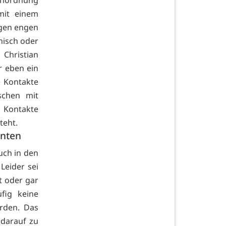
anordnung
mit einem
agen engen
nisch oder
 Christian
r eben ein
e Kontakte
schen mit
 Kontakte
teht.
enten
ch in den
Leider sei
t oder gar
fig keine
rden. Das
 darauf zu