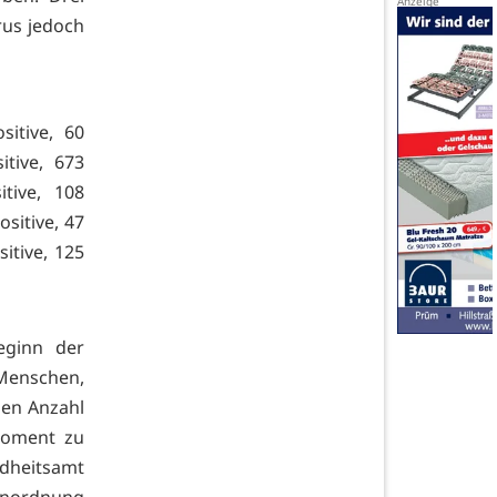
irus jedoch
sitive, 60
tive, 673
tive, 108
sitive, 47
itive, 125
eginn der
Menschen,
hen Anzahl
Moment zu
heitsamt