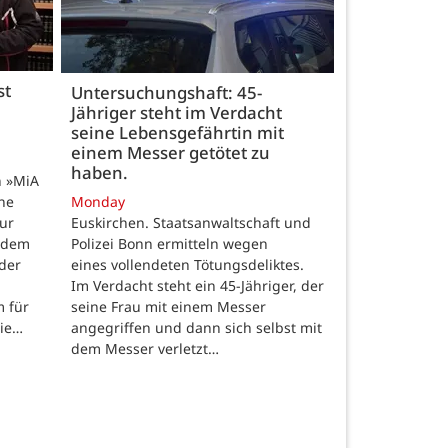
st
Untersuchungshaft: 45-
Jähriger steht im Verdacht
seine Lebensgefährtin mit
einem Messer getötet zu
haben.
n »MiA
ine
Monday
ur
Euskirchen. Staatsanwaltschaft und
 dem
Polizei Bonn ermitteln wegen
der
eines vollendeten Tötungsdeliktes.
Im Verdacht steht ein 45-Jähriger, der
m für
seine Frau mit einem Messer
die…
angegriffen und dann sich selbst mit
dem Messer verletzt…