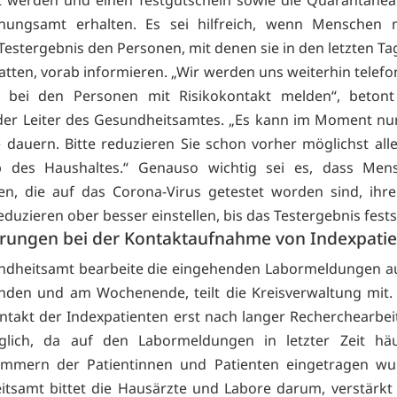
rt werden und einen Testgutschein sowie die Quarantäne
ungsamt erhalten. Es sei hilfreich, wenn Menschen 
 Testergebnis den Personen, mit denen sie in den letzten T
atten, vorab informieren. „Wir werden uns weiterhin telefo
ch bei den Personen mit Risikokontakt melden“, betont
der Leiter des Gesundheitsamtes. „Es kann im Moment nu
 dauern. Bitte reduzieren Sie schon vorher möglichst all
b des Haushaltes.“ Genauso wichtig sei es, dass Men
n, die auf das Corona-Virus getestet worden sind, ihre
eduzieren ober besser einstellen, bis das Testergebnis fests
rungen bei der Kontaktaufnahme von Indexpati
ndheitsamt bearbeite die eingehenden Labormeldungen au
den und am Wochenende, teilt die Kreisverwaltung mit. 
ontakt der Indexpatienten erst nach langer Recherchearbei
glich, da auf den Labormeldungen in letzter Zeit häu
ummern der Patientinnen und Patienten eingetragen wu
tsamt bittet die Hausärzte und Labore darum, verstärkt