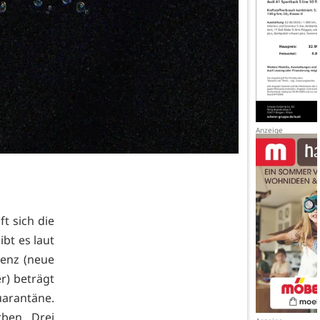
t sich die
ibt es laut
denz (neue
r) beträgt
uarantäne.
ben. Drei