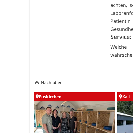
achten, 
Laboranf
Patienti
Gesundhei
Service:
Welche 
wahrschei
Nach oben
Euskirchen
Kall