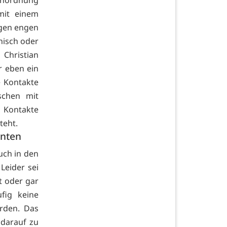
anordnung
mit einem
agen engen
nisch oder
 Christian
r eben ein
e Kontakte
schen mit
 Kontakte
teht.
enten
ch in den
Leider sei
t oder gar
fig keine
rden. Das
 darauf zu