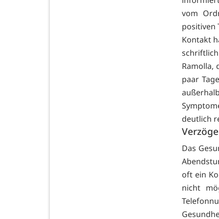
informie
vom Ordn
positiven
Kontakt h
schriftli
Ramolla, 
paar Tage
außerhal
Symptome
deutlich r
Verzöge
Das Gesu
Abendstun
oft ein K
nicht mö
Telefonn
Gesundhei