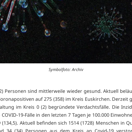
Symbolfoto: Archiv
2) Personen sind mittlerweile wieder gesund. Aktuell beläuf
oronapositiven auf 275 (358) im Kreis Euskirchen. Derzeit g
altung im Kreis 0 (2) begründete Verdachtsfälle. Die Inzi
e COVID-19-Fälle in den letzten 7 Tagen je 100.000 Einwohne
,9 (134,5). Aktuell befinden sich 1514 (1728) Menschen in Q
ind 34 (34) Personen aus dem Kreis an Covid-19 verstor