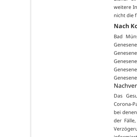
weitere In
nicht die
Nach K
Bad Münst
Genesene
Genesene
Genesene.
Genesene.
Genesene.
Nachver
Das Gesu
Corona-P
bei denen
der Fäll
Verzöge