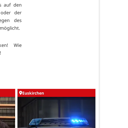
s auf den
 oder der
legen des
möglicht.
cken! Wie
!
Euskirchen