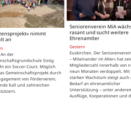
Seniorenverein MiA wäch
rasant und sucht weitere
zensprojekt« nimmt
Ehrenamtler
lt an
Gestern
rn
Euskirchen. Der Seniorenverei
. An der
– Miteinander im Alter« hat se
nschaftsgrundschule Sistig
Mitgliederzahl innerhalb von n
ht ein Soccer-Court. Möglich
neun Monaten verdoppelt. Mit
das Gemeinschaftsprojekt durch
starken Wachstum steigt auch 
ngagement von Förderverein,
Bedarf an ehrenamtlicher
nde Kall und zahlreichen
Unterstützung – unter andere
tützern.
Ausflüge, Kooperationen und 