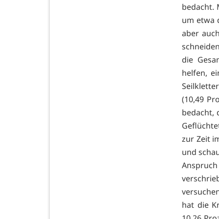
bedacht. 
um etwa 
aber auc
schneiden
die Gesam
helfen, e
Seilklett
(10,49 Pr
bedacht, 
Geflüchte
zur Zeit 
und schau
Anspruch
verschri
versuchen
hat die 
10,26 Pro