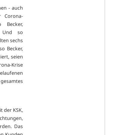
hen - auch
r Corona-
 Becker,
). Und so
lten sechs
so Becker,
ert, seien
rona-Krise
elaufenen
 gesamtes
t der KSK,
ichtungen,
rden. Das
den Kunden