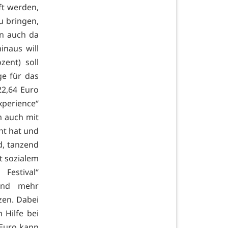
ft werden,
 bringen,
n auch da
inaus will
zent) soll
ge für das
22,64 Euro
xperience“
m auch mit
ht hat und
d, tanzend
t sozialem
Festival“
 und mehr
zen. Dabei
Hilfe bei
 Euro kann