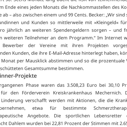
um Ende eines jeden Monats die Nachkommastellen des K
 ab – also zwischen einem und 99 Cents. Becker: „Wir sind 
ndinnen und Kunden so mittlerweile mit »Kleingeld« fü
uro jährlich an weiteren Spendengeldern sorgen – und f
en weiteren Teilnehmer an dem Programm.“ Im Internet w
n Bewerber der Vereine mit ihren Projekten vorgest
nden Kunden, die ihre E-Mail-Adresse hinterlegt haben, k
 Monat per Mausklick abstimmen und so die prozentuale 
eschütteten Gesamtsumme bestimmen.
inner-Projekte
ergangenen Phase waren das 3.508,23 Euro bei 30,10 Pr
für den Förderverein Kreiskrankenhaus Mechernich. D
 Linderung verschafft werden mit Aktionen, die die Kra
bernehmen, etwa für bestimmte Schmerzthera
rapeutische Angebote. Die sportlichen Lebensretter
ht Dahlem wurden bei 22,81 Prozent der Stimmen mit 2.6