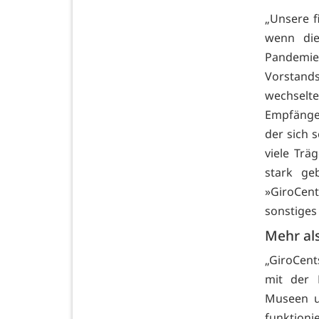
„Unsere f
wenn die
Pandemi
Vorstand
wechselte
Empfänger
der sich 
viele Trä
stark ge
»GiroCen
sonstiges
Mehr als
„GiroCent
mit der K
Museen u
funktioni