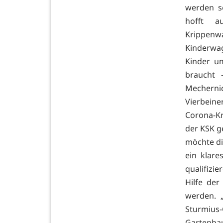
werden so
hofft a
Krippenw
Kinderwag
Kinder u
braucht 
Mecherni
Vierbeine
Corona-Kr
der KSK g
möchte di
ein klare
qualifizi
Hilfe der
werden. „
Sturmius-
Gartenba