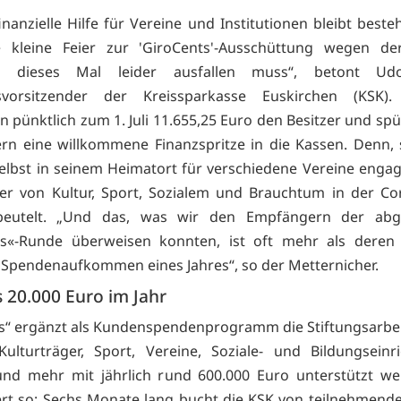
inanzielle Hilfe für Vereine und Institutionen bleibt beste
 kleine Feier zur 'GiroCents'-Ausschüttung wegen de
e dieses Mal leider ausfallen muss“, betont Udo
svorsitzender der Kreissparkasse Euskirchen (KSK
n pünktlich zum 1. Juli 11.655,25 Euro den Besitzer und spü
n eine willkommene Finanzspritze in die Kassen. Denn, 
selbst in seinem Heimatort für verschiedene Vereine engagi
ger von Kultur, Sport, Sozialem und Brauchtum in der Co
beutelt. „Und das, was wir den Empfängern der abg
ts«-Runde überweisen konnten, ist oft mehr als deren
 Spendenaufkommen eines Jahres“, so der Metternicher.
 20.000 Euro im Jahr
s“ ergänzt als Kundenspendenprogramm die Stiftungsarbei
ulturträger, Sport, Vereine, Soziale- und Bildungseinr
nd mehr mit jährlich rund 600.000 Euro unterstützt we
ert so: Sechs Monate lang bucht die KSK von teilnehmen