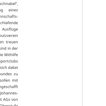
schnabel“,
ng eines
nschafts-
schlafende
 Ausflüge
utzverein
en treuen
ind in der
e Mithilfe
Sportclubs
sich dabei
rbundes zu
sollen mit
ngeschafft
 Johannes-
it AGs von
Oberstufe