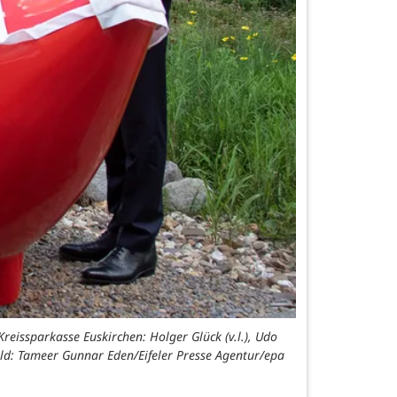
reissparkasse Euskirchen: Holger Glück (v.l.), Udo
ild: Tameer Gunnar Eden/Eifeler Presse Agentur/epa