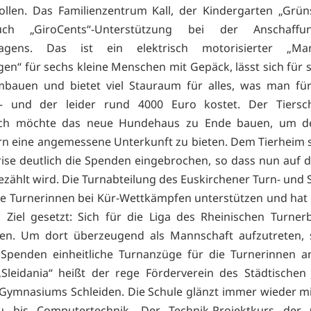
llen. Das Familienzentrum Kall, der Kindergarten „Grün
uch „GiroCents“-Unterstützung bei der Anschaffu
agens. Das ist ein elektrisch motorisierter „Man
en“ für sechs kleine Menschen mit Gepäck, lässt sich für 
mbauen und bietet viel Stauraum für alles, was man für
– und der leider rund 4000 Euro kostet. Der Tiersch
ch möchte das neue Hundehaus zu Ende bauen, um d
rn eine angemessene Unterkunft zu bieten. Dem Tierheim s
ise deutlich die Spenden eingebrochen, so dass nun auf di
ezählt wird. Die Turnabteilung des Euskirchener Turn- und 
e Turnerinnen bei Kür-Wettkämpfen unterstützen und hat 
s Ziel gesetzt: Sich für die Liga des Rheinischen Turne
eren. Um dort überzeugend als Mannschaft aufzutreten, 
 Spenden einheitliche Turnanzüge für die Turnerinnen a
Sleidania“ heißt der rege Förderverein des Städtischen
Gymnasiums Schleiden. Die Schule glänzt immer wieder m
u bis Computertechnik. Der Technik-Projektkurs der 