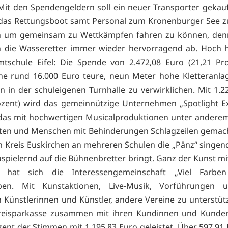
Mit den Spendengeldern soll ein neuer Transporter gekau
das Rettungsboot samt Personal zum Kronenburger See zu
h um gemeinsam zu Wettkämpfen fahren zu können, den
 die Wasseretter immer wieder hervorragend ab. Hoch h
tschule Eifel: Die Spende von 2.472,08 Euro (21,21 Pro
ine rund 16.000 Euro teure, neun Meter hohe Kletteranla
ern in der schuleigenen Turnhalle zu verwirklichen. Mit 1.2
ozent) wird das gemeinnützige Unternehmen „Spotlight E
das mit hochwertigen Musicalproduktionen unter andere
ten und Menschen mit Behinderungen Schlagzeilen gemac
im Kreis Euskirchen an mehreren Schulen die „Pänz“ singen
spielernd auf die Bühnenbretter bringt. Ganz der Kunst mi
 hat sich die Interessengemeinschaft „Viel Farben 
eben. Mit Kunstaktionen, Live-Musik, Vorführungen
 Künstlerinnen und Künstler, andere Vereine zu unterstüt
Kreisparkasse zusammen mit ihren Kundinnen und Kunden 
zent der Stimmen mit 1.195,83 Euro geleistet. Über 597,91