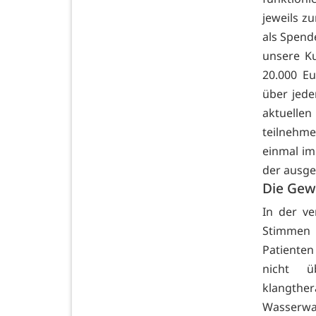
jeweils z
als Spende
unsere Ku
20.000 E
über jed
aktuelle
teilnehme
einmal im
der ausg
Die Gew
In der v
Stimmen 
Patienten
nicht ü
klangthe
Wasserwac