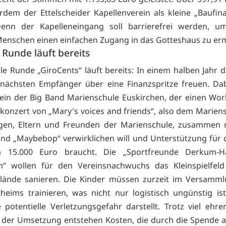
rdem der Ettelscheider Kapellenverein als kleine „Baufin
Denn der Kapelleneingang soll barrierefrei werden, u
enschen einen einfachen Zugang in das Gotteshaus zu er
 Runde läuft bereits
lle Runde „GiroCents“ läuft bereits: In einem halben Jahr d
nächsten Empfänger über eine Finanzspritze freuen. Dab
ein der Big Band Marienschule Euskirchen, der einen Wo
konzert von „Mary's voices and friends“, also dem Marien
egen, Eltern und Freunden der Marienschule, zusammen m
and „Maybebop“ verwirklichen will und Unterstützung für 
 15.000 Euro braucht. Die „Sportfreunde Derkum-Ha
m“ wollen für den Vereinsnachwuchs das Kleinspielfel
elände sanieren. Die Kinder müssen zurzeit im Versamm
heims trainieren, was nicht nur logistisch ungünstig is
 potentielle Verletzungsgefahr darstellt. Trotz viel ehre
i der Umsetzung entstehen Kosten, die durch die Spende 