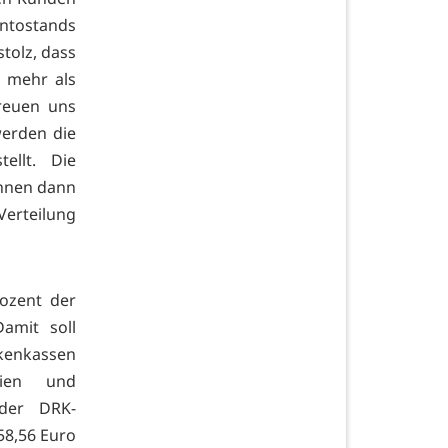
ontostands
stolz, dass
r mehr als
reuen uns
erden die
ellt. Die
önnen dann
Verteilung
ozent der
amit soll
nkenkassen
pien und
 der DRK-
58,56 Euro