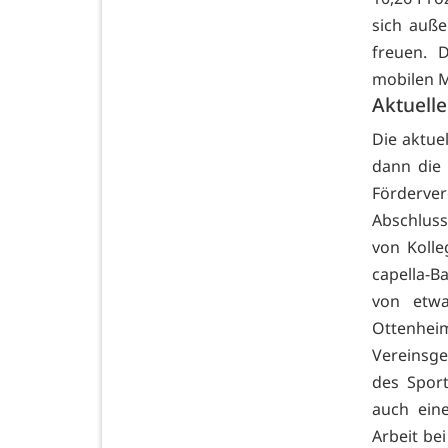
sich auße
freuen. 
mobilen M
Aktuelle
Die aktue
dann die 
Förderver
Abschluss
von Koll
capella-B
von etwa
Ottenhei
Vereinsg
des Sport
auch eine
Arbeit be