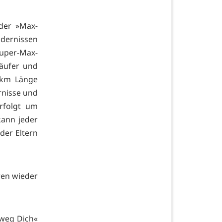
 der »Max-
ndernissen
Super-Max-
äufer und
 km Länge
rnisse und
erfolgt um
kann jeder
der Eltern
ren wieder
weg Dich«