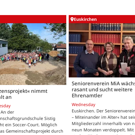
Euskirchen
Seniorenverein MiA wäch
rasant und sucht weitere
zensprojekt« nimmt
Ehrenamtler
lt an
Wednesday
esday
Euskirchen. Der Seniorenverei
. An der
– Miteinander im Alter« hat se
nschaftsgrundschule Sistig
Mitgliederzahl innerhalb von n
ht ein Soccer-Court. Möglich
neun Monaten verdoppelt. Mit
das Gemeinschaftsprojekt durch