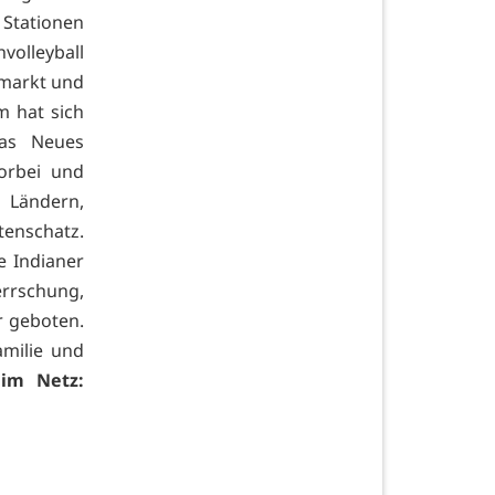
 Stationen
volleyball
rmarkt und
 hat sich
was Neues
orbei und
 Ländern,
enschatz.
e Indianer
rschung,
r geboten.
amilie und
im Netz: