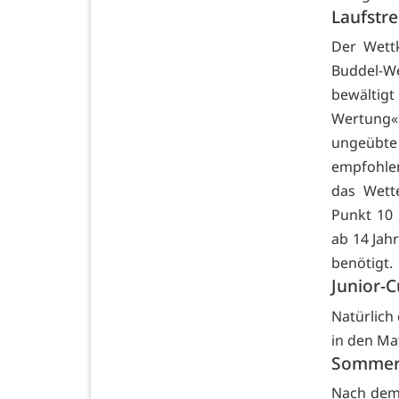
Laufstr
Der Wettk
Buddel-We
bewältigt
Wertung«
ungeübte
empfohlen
das Wette
Punkt 10 
ab 14 Jah
benötigt.
Junior-
Natürlich
in den Ma
Sommer
Nach dem