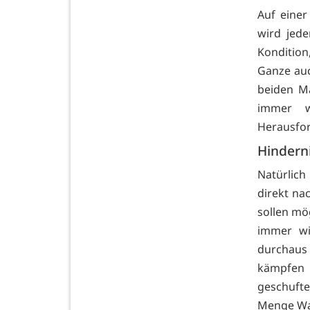
Auf einer
wird jed
Konditio
Ganze auc
beiden Ma
immer w
Herausfor
Hindern
Natürlich
direkt na
sollen mö
immer wi
durchaus 
kämpfen 
geschufte
Menge Wa