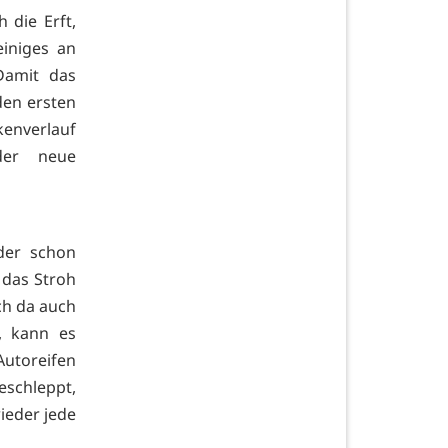
 die Erft,
iniges an
Damit das
den ersten
kenverlauf
der neue
 der schon
 das Stroh
ch da auch
, kann es
Autoreifen
schleppt,
ieder jede