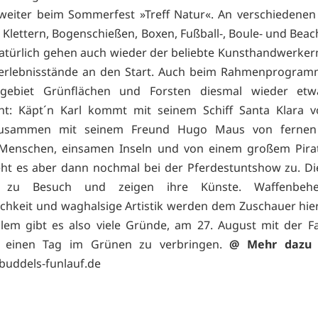
 weiter beim Sommerfest »Treff Natur«. An verschiedenen
Klettern, Bogenschießen, Boxen, Fußball-, Boule- und Beach
Natürlich gehen auch wieder der beliebte Kunsthandwerke
rerlebnisstände an den Start. Auch beim Rahmenprogramm
gebiet Grünflächen und Forsten diesmal wieder et
ht: Käpt´n Karl kommt mit seinem Schiff Santa Klara v
zusammen mit seinem Freund Hugo Maus von fernen
Menschen, einsamen Inseln und von einem großem Pirat
ht es aber dann nochmal bei der Pferdestuntshow zu. Di
zu Besuch und zeigen ihre Künste. Waffenbeher
ichkeit und waghalsige Artistik werden dem Zuschauer hie
allem gibt es also viele Gründe, am 27. August mit der F
 einen Tag im Grünen zu verbringen.
@ Mehr dazu 
uddels-funlauf.de