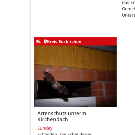
das E
Gemei
Unters
Kreis Euskirchen
Artenschutz unterm
Kirchendach
Sunday
Schleiden. Die Schleidener