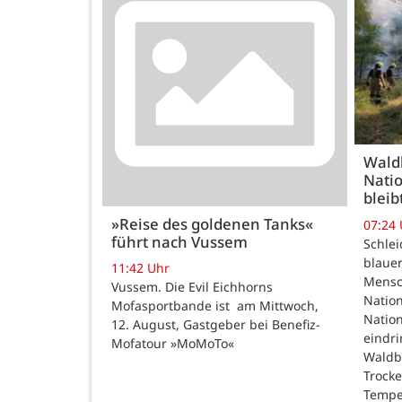
Wald
Natio
bleib
»Reise des goldenen Tanks«
07:24
führt nach Vussem
Schle
blauer
11:42 Uhr
Mensc
Vussem. Die Evil Eichhorns
Nation
Mofasportbande ist am Mittwoch,
Natio
12. August, Gastgeber bei Benefiz-
eindri
Mofatour »MoMoTo«
Waldb
Trock
Tempe