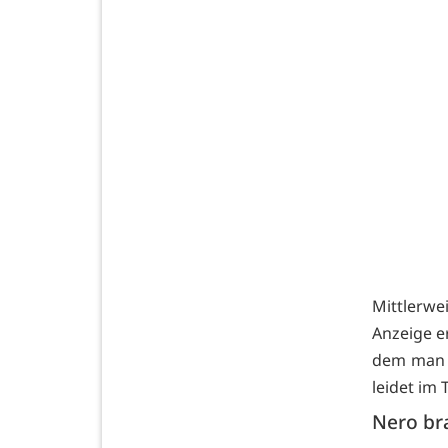
Mittlerw
Anzeige e
dem man s
leidet im 
Nero br