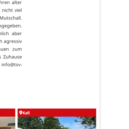
hren alter
nicht viel
Mutschall.
abgegeben.
lich aber
h agressiv
rauen zum
s Zuhause
:
info@tsv-
Kall