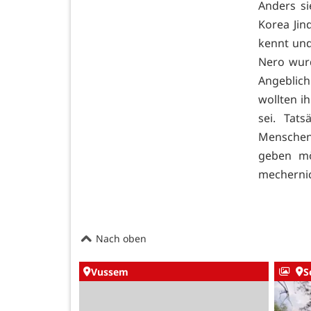
Anders si
Korea Jin
kennt und
Nero wurd
Angeblic
wollten i
sei. Tat
Menschen
geben mö
mecherni
Nach oben
Vussem
S