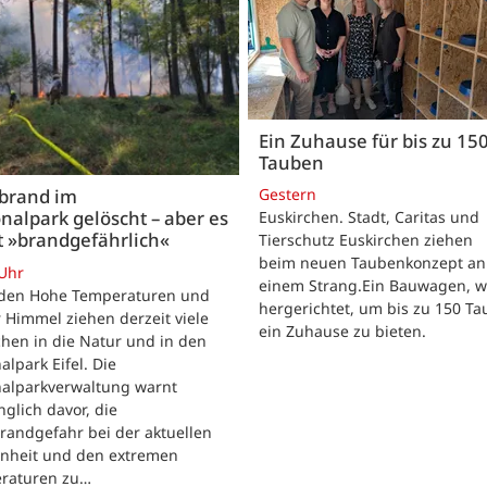
Ein Zuhause für bis zu 15
Tauben
Gestern
brand im
nalpark gelöscht – aber es
Euskirchen. Stadt, Caritas und
t »brandgefährlich«
Tierschutz Euskirchen ziehen
beim neuen Taubenkonzept an
 Uhr
einem Strang.Ein Bauwagen, 
iden Hohe Temperaturen und
hergerichtet, um bis zu 150 T
 Himmel ziehen derzeit viele
ein Zuhause zu bieten.
hen in die Natur und in den
alpark Eifel. Die
nalparkverwaltung warnt
nglich davor, die
randgefahr bei der aktuellen
enheit und den extremen
raturen zu…