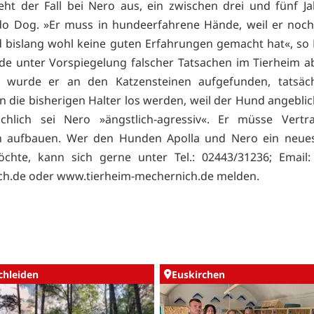
eht der Fall bei Nero aus, ein zwischen drei und fünf Ja
do Dog. »Er muss in hundeerfahrene Hände, weil er noch 
 bislang wohl keine guten Erfahrungen gemacht hat«, so 
e unter Vorspiegelung falscher Tatsachen im Tierheim 
h wurde er an den Katzensteinen aufgefunden, tatsäch
hn die bisherigen Halter los werden, weil der Hund angeblic
sächlich sei Nero »ängstlich-agressiv«. Er müsse Vert
 aufbauen. Wer den Hunden Apolla und Nero ein neue
chte, kann sich gerne unter Tel.: 02443/31236; Email
ch.de oder
www.tierheim-mechernich.de melden.
chleiden
Euskirchen