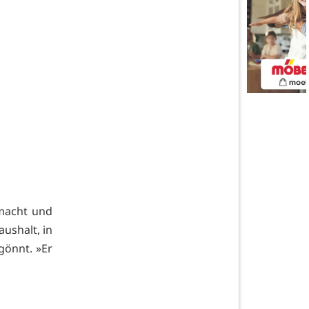
macht und
ushalt, in
gönnt. »Er