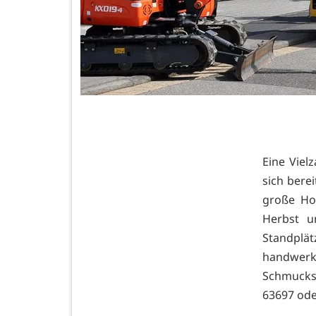
Eine Viel
sich bere
große Hol
Herbst u
Standplät
handwerk
Schmuckst
63697 ode