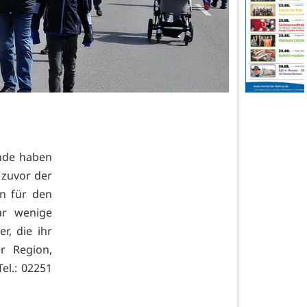
ände haben
 zuvor der
en für den
ar wenige
r, die ihr
r Region,
el.: 02251