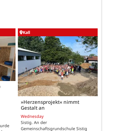
Kall
0
»Herzensprojekt« nimmt
Gestalt an
Wednesday
Sistig. An der
wurde
Gemeinschaftsgrundschule Sistig