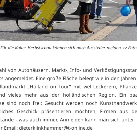
Für die Kaller Herbstschau können sich noch Aussteller melden. rz-Foto
zahl von Autohäusern, Markt-, Info- und Verköstigungsst
its angemeldet. Eine große Fläche belegt wie in den Jahren
landmarkt „Holland on Tour“ mit viel Leckerem, Pflanz
nd vieles mehr aus der holländischen Region. Ein pa
ze sind noch frei: Gesucht werden noch Kunsthandwerke
liches Geschick präsentieren möchten, Firmen aus de
ände - was auch immer. Anmelden kann man sich unter T
r Email: dieterklinkhammer@t-online.de