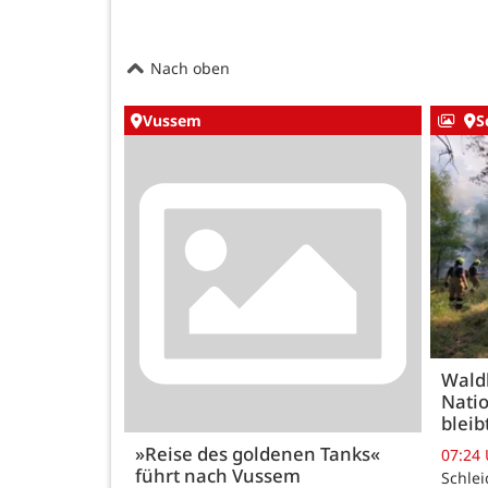
Nach oben
Vussem
S
Wald
Natio
bleib
»Reise des goldenen Tanks«
07:24
führt nach Vussem
Schle