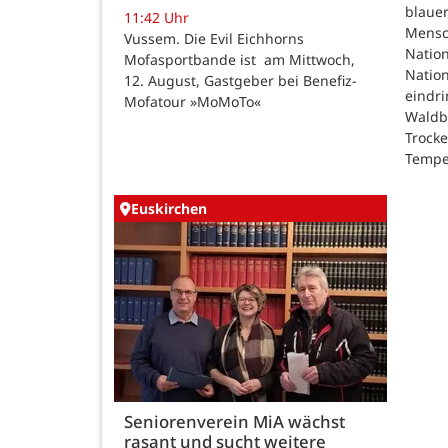
blauer
11:42 Uhr
Mensc
Vussem. Die Evil Eichhorns
Nation
Mofasportbande ist am Mittwoch,
Natio
12. August, Gastgeber bei Benefiz-
eindri
Mofatour »MoMoTo«
Waldb
Trock
Tempe
Euskirchen
Seniorenverein MiA wächst
rasant und sucht weitere