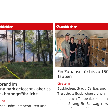
chleiden
Euskirchen
Ein Zuhause für bis zu 15
Tauben
Gestern
brand im
nalpark gelöscht – aber es
Euskirchen. Stadt, Caritas und
t »brandgefährlich«
Tierschutz Euskirchen ziehen
beim neuen Taubenkonzept an
 Uhr
einem Strang.Ein Bauwagen, 
iden Hohe Temperaturen und