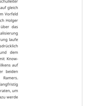
hulleiter
auf gleich
m Vorfeld
auch Holger
 über das
alisierung
rung laufe
sdrücklich
 und dem
 mit Know-
ilkens auf
er beiden
s Ramers.
angfristig
eraten, um
Dazu werde