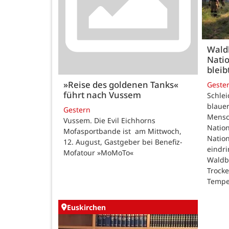
Wald
Natio
bleib
»Reise des goldenen Tanks«
Geste
führt nach Vussem
Schle
blauer
Gestern
Mensc
Vussem. Die Evil Eichhorns
Nation
Mofasportbande ist am Mittwoch,
Natio
12. August, Gastgeber bei Benefiz-
eindri
Mofatour »MoMoTo«
Waldb
Trock
Tempe
Euskirchen