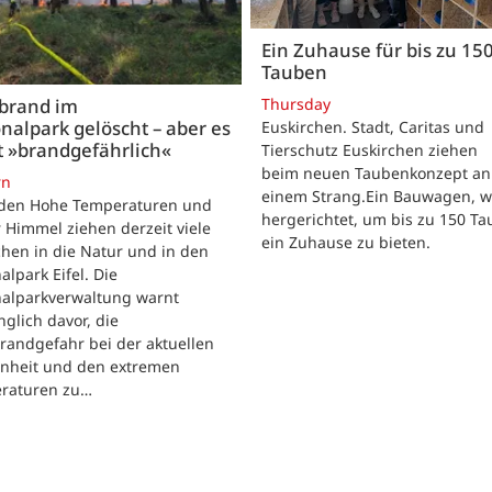
Ein Zuhause für bis zu 15
Tauben
Thursday
brand im
nalpark gelöscht – aber es
Euskirchen. Stadt, Caritas und
t »brandgefährlich«
Tierschutz Euskirchen ziehen
beim neuen Taubenkonzept an
rn
einem Strang.Ein Bauwagen, 
iden Hohe Temperaturen und
hergerichtet, um bis zu 150 T
 Himmel ziehen derzeit viele
ein Zuhause zu bieten.
hen in die Natur und in den
alpark Eifel. Die
nalparkverwaltung warnt
nglich davor, die
randgefahr bei der aktuellen
enheit und den extremen
raturen zu…