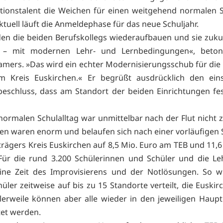
tionstalent die Weichen für einen weitgehend normalen S
Aktuell läuft die Anmeldephase für das neue Schuljahr.
en die beiden Berufskollegs wiederaufbauen und sie zuku
n – mit modernen Lehr- und Lernbedingungen«, beton
mers. »Das wird ein echter Modernisierungsschub für die 
im Kreis Euskirchen.« Er begrüßt ausdrücklich den ein
beschluss, dass am Standort der beiden Einrichtungen fe
normalen Schulalltag war unmittelbar nach der Flut nicht 
en waren enorm und belaufen sich nach einer vorläufigen
trägers Kreis Euskirchen auf 8,5 Mio. Euro am TEB und 11,6
ür die rund 3.200 Schülerinnen und Schüler und die Le
ine Zeit des Improvisierens und der Notlösungen. So w
hüler zeitweise auf bis zu 15 Standorte verteilt, die Euski
tlerweile können aber alle wieder in den jeweiligen Hau
tet werden.