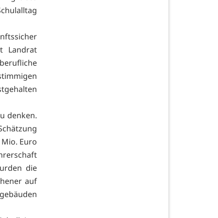
chulalltag
nftssicher
t Landrat
berufliche
stimmigen
stgehalten
zu denken.
 Schätzung
 Mio. Euro
hrerschaft
urden die
rchener auf
ptgebäuden