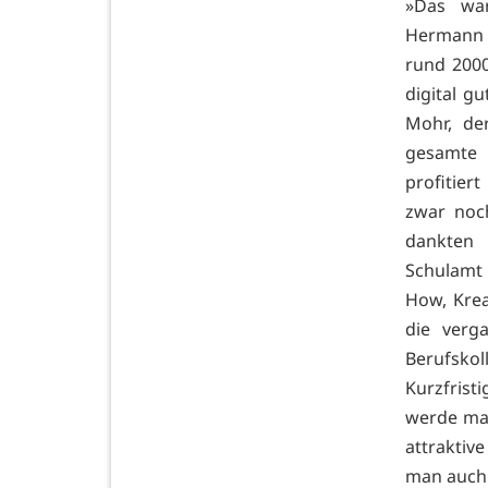
»Das war
Hermann W
rund 200
digital gu
Mohr, de
gesamte K
profitier
zwar noch
dankten
Schulamt 
How, Krea
die verg
Berufsko
Kurzfrist
werde man
attraktiv
man auch 