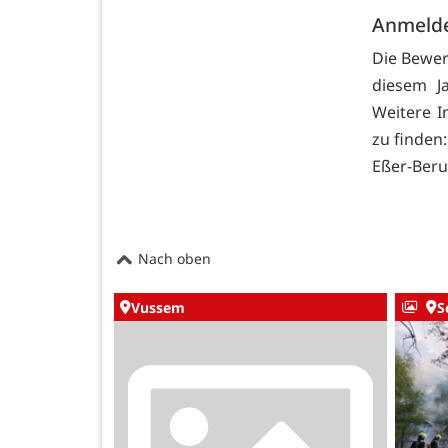
Anmelde
Die Bewer
diesem J
Weitere I
zu finden:
Eßer-Beru
Nach oben
Vussem
S