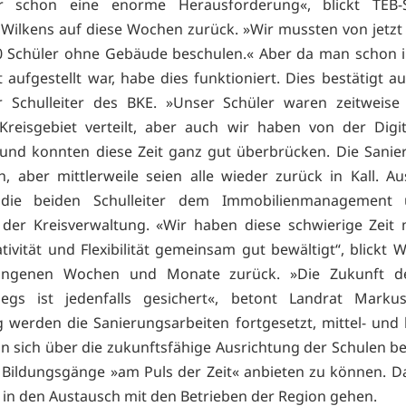
 schon eine enorme Herausforderung«, blickt TEB-Sc
ilkens auf diese Wochen zurück. »Wir mussten von jetzt 
0 Schüler ohne Gebäude beschulen.« Aber da man schon i
t aufgestellt war, habe dies funktioniert. Dies bestätigt 
r Schulleiter des BKE. »Unser Schüler waren zeitweise
reisgebiet verteilt, aber auch wir haben von der Digit
t und konnten diese Zeit ganz gut überbrücken. Die Sanie
, aber mittlerweile seien alle wieder zurück in Kall. Au
 die beiden Schulleiter dem Immobilienmanagement
der Kreisverwaltung. «Wir haben diese schwierige Zeit
tivität und Flexibilität gemeinsam gut bewältigt“, blickt W
angenen Wochen und Monate zurück. »Die Zukunft d
llegs ist jedenfalls gesichert«, betont Landrat Marku
ig werden die Sanierungsarbeiten fortgesetzt, mittel- und l
 sich über die zukunftsfähige Ausrichtung der Schulen b
e Bildungsgänge »am Puls der Zeit« anbieten zu können. 
in den Austausch mit den Betrieben der Region gehen.