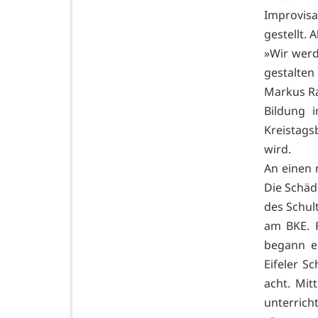
Improvisa
gestellt. 
»Wir werd
gestalte
Markus Ra
Bildung 
Kreistags
wird.
An einen 
Die Schäd
des Schul
am BKE. F
begann e
Eifeler Sc
acht. Mit
unterrich