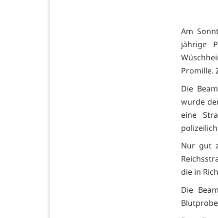
Am Sonnta
jährige 
Wüschhei
Promille.
Die Beamt
wurde der
eine Str
polizeili
Nur gut z
Reichsstr
die in Ri
Die Beam
Blutprobe