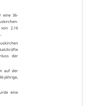
r eine 36-
skirchen-
 von 2,16
.
Euskirchen
satzkräfte
hluss der
en auf der
6-Jährige,
urde eine