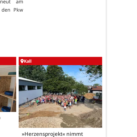
rneut am
n den Pkw
Kall
0
»Herzensprojekt« nimmt