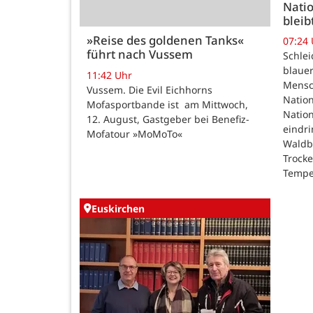
Natio
bleib
»Reise des goldenen Tanks«
07:24
führt nach Vussem
Schle
blauer
11:42 Uhr
Mensc
Vussem. Die Evil Eichhorns
Nation
Mofasportbande ist am Mittwoch,
Natio
12. August, Gastgeber bei Benefiz-
eindri
Mofatour »MoMoTo«
Waldb
Trock
Tempe
Euskirchen