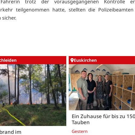
Fahrerin trotz der vorausgegangenen Kontrolle e
erkehr teilgenommen hatte, stellten die Polizeibeamte
 sicher.
chleiden
Euskirchen
Ein Zuhause für bis zu 15
Tauben
Gestern
brand im