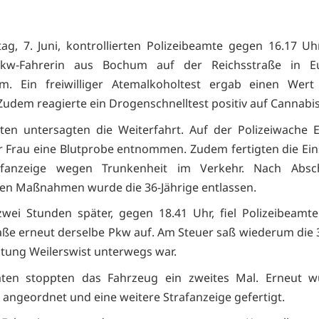
g, 7. Juni, kontrollierten Polizeibeamte gegen 16.17 Uh
Pkw-Fahrerin aus Bochum auf der Reichsstraße in Eu
m. Ein freiwilliger Atemalkoholtest ergab einen Wert
 Zudem reagierte ein Drogenschnelltest positiv auf Cannabis
en untersagten die Weiterfahrt. Auf der Polizeiwache 
 Frau eine Blutprobe entnommen. Zudem fertigten die Ein
afanzeige wegen Trunkenheit im Verkehr. Nach Absc
chen Maßnahmen wurde die 36-Jährige entlassen.
wei Stunden später, gegen 18.41 Uhr, fiel Polizeibeamt
aße erneut derselbe Pkw auf. Am Steuer saß wiederum die 3
chtung Weilerswist unterwegs war.
ten stoppten das Fahrzeug ein zweites Mal. Erneut w
 angeordnet und eine weitere Strafanzeige gefertigt.