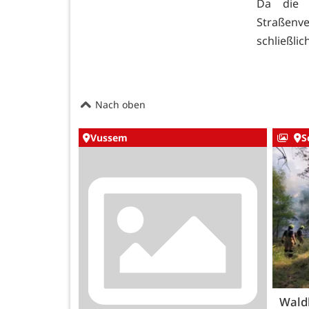
Da die 
Straßenv
schließlich
Nach oben
Vussem
S
Wald