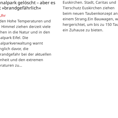
nalpark gelöscht – aber es
Euskirchen. Stadt, Caritas und
t »brandgefährlich«
Tierschutz Euskirchen ziehen
beim neuen Taubenkonzept an
 Uhr
einem Strang.Ein Bauwagen, 
iden Hohe Temperaturen und
hergerichtet, um bis zu 150 T
 Himmel ziehen derzeit viele
ein Zuhause zu bieten.
hen in die Natur und in den
alpark Eifel. Die
nalparkverwaltung warnt
nglich davor, die
randgefahr bei der aktuellen
enheit und den extremen
raturen zu…